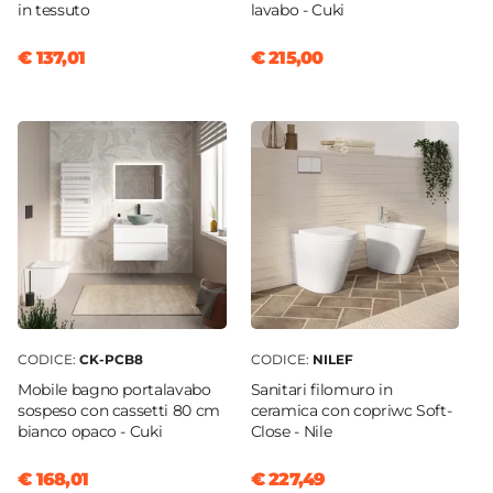
in tessuto
lavabo - Cuki
€ 137,01
€ 215,00
CODICE:
CK-PCB8
CODICE:
NILEF
Mobile bagno portalavabo
Sanitari filomuro in
sospeso con cassetti 80 cm
ceramica con copriwc Soft-
bianco opaco - Cuki
Close - Nile
€ 168,01
€ 227,49