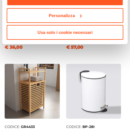
Personalizza
CODICE:
ELLT-N
CODICE:
BRIS-B
Sgabello contenitore nero -
Colonna lavanderia in legno
Usa solo i cookie necessari
Elliot
bianco opaco - Briscola
€ 36,00
€ 57,00
CODICE:
GR4433
CODICE:
BP-28I