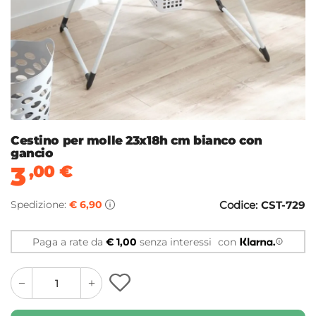
Cestino per molle 23x18h cm bianco con
gancio
3
,00
€
Spedizione:
€ 6,90
Codice:
CST-729
Paga a rate da
€ 1,00
senza interessi
con
quantity
quantity
plus
minus
button
button