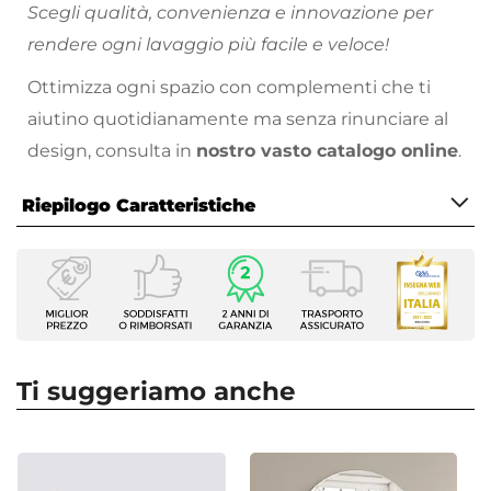
Scegli qualità, convenienza e innovazione per
rendere ogni lavaggio più facile e veloce!
Ottimizza ogni spazio con complementi che ti
aiutino quotidianamente ma senza rinunciare al
design, consulta in
nostro vasto catalogo online
.
Riepilogo Caratteristiche
Caratteristiche
Utilizzo
Biancheria
Colore
Bianco
Ti suggeriamo anche
Dimensioni
23 x 14 cm
Materiale