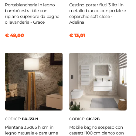
Portabiancheria in legno
Cestino portarifiuti 3 litri in
bambù estraibile con
metallo bianco con pedale e
ripiano superiore da bagno
coperchio soft close -
o lavanderia - Grace
Adelina
€ 49,00
€ 13,01
CODICE:
BR-35LN
CODICE:
CK-12B
Piantana 35x165 h cm in
Mobile bagno sospeso con
legno naturale e paralume
cassetti 100 cm bianco con