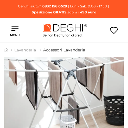
Cerchi aiuto?
0832 156 0529
| Lun - Sab: 9.00 - 17.30 |
Spedizione GRATIS
sopra i
490 euro
MENU
Lavanderia
Accessori Lavanderia