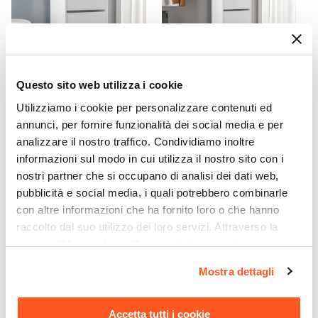
Questo sito web utilizza i cookie
CODICE:
PR84-2B
CODICE:
PR57-4B
Utilizziamo i cookie per personalizzare contenuti ed
Scarpiera 51x84h cm in
Scarpiera 51x157h cm in
annunci, per fornire funzionalità dei social media e per
legno bianca con 2 ante a
legno bianca con 4 ante a
analizzare il nostro traffico. Condividiamo inoltre
ribalta - Primado
ribalta - Primado
informazioni sul modo in cui utilizza il nostro sito con i
€ 56,00
€ 86,00
nostri partner che si occupano di analisi dei dati web,
pubblicità e social media, i quali potrebbero combinarle
con altre informazioni che ha fornito loro o che hanno
raccolto dal suo utilizzo dei loro servizi. Attraverso la
sezione "Mostra dettagli" è possibile gestire le proprie
opzioni e modificare le preferenze espresse in qualsiasi
Mostra dettagli
momento. Per maggiori informazioni si invita a leggere la
nostra
Cookie Policy
.
Accetta tutti i cookie