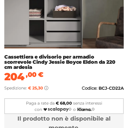
Cassettiera e divisorio per armadio
scorrevole Cindy Jessie Boyce Eldon da 220
cm ardesia
204
,00
€
Spedizione:
€ 25,30
Codice:
BCJ-CD22A
Paga a rate da
€ 68,00
senza interessi
con
o
Il prodotto non è disponibile al
momento.