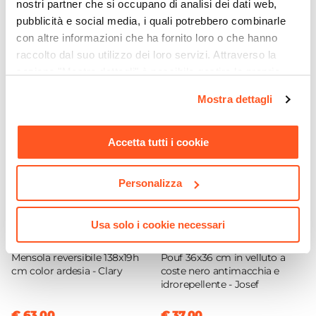
nostri partner che si occupano di analisi dei dati web,
Altezza
pubblicità e social media, i quali potrebbero combinarle
192,6 cm
con altre informazioni che ha fornito loro o che hanno
Ti suggeriamo anche
raccolto dal suo utilizzo dei loro servizi. Attraverso la
Profondità
sezione "Mostra dettagli" è possibile gestire le proprie
50 cm
opzioni e modificare le preferenze espresse in qualsiasi
Caratteristiche
Mostra dettagli
momento. Per maggiori informazioni si invita a leggere la
Asta appendiabiti
|
Con ripiani
nostra
Cookie Policy
.
Colore Struttura
Accetta tutti i cookie
Ardesia
Finitura
Personalizza
Opaca
Materiale Struttura
Usa solo i cookie necessari
Legno nobilitato
CODICE:
IN21S
CODICE:
JF-P4N
Spessore Pannello
Mensola reversibile 138x19h
Pouf 36x36 cm in velluto a
2,2 cm
cm color ardesia - Clary
coste nero antimacchia e
idrorepellente - Josef
Numero Cassetti
2 cassetti
€ 63,00
€ 37,00