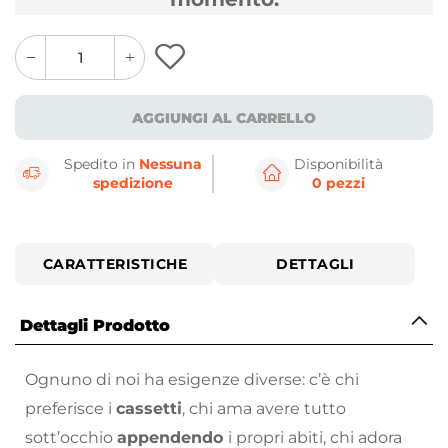
quantity
quantity
plus
minus
button
button
AGGIUNGI AL CARRELLO
Spedito in
Nessuna
Disponibilità
spedizione
0 pezzi
CARATTERISTICHE
DETTAGLI
Dettagli Prodotto
Ognuno di noi ha esigenze diverse: c’è chi
preferisce i
cassetti
, chi ama avere tutto
sott’occhio
appendendo
i propri abiti, chi adora