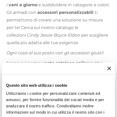
i
vani a giorno
e suddividere in categorie e colori.
Gli armadi con
accessori personalizzabili
ti
permettono di creare una soluzione su misura
per te! Cerca sul nostro catalogo le
collezioni
Cindy Jessie Boyce Eldon
per scegliere
quella più adatta alle tue esigenze.
Ogni cosa al suo posto con gli accessori giusti!
Scopri sul nostro
vasto catalogo online
tutti i
complementi d'arredo che ti aiuteranno a
rendere la tua casa come hai sempre sognato!
Questo sito web utilizza i cookie
Riepilogo Caratteristiche
Utilizziamo i cookie per personalizzare contenuti ed
annunci, per fornire funzionalità dei social media e per
Caratteristiche
analizzare il nostro traffico. Condividiamo inoltre
Tipologia
informazioni sul modo in cui utilizza il nostro sito con i
Accessori per armadi