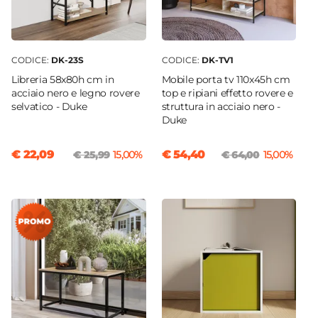
CODICE:
DK-23S
CODICE:
DK-TV1
Libreria 58x80h cm in
Mobile porta tv 110x45h cm
acciaio nero e legno rovere
top e ripiani effetto rovere e
selvatico - Duke
struttura in acciaio nero -
Duke
€ 22,09
€ 54,40
€ 25,99
15,00%
€ 64,00
15,00%