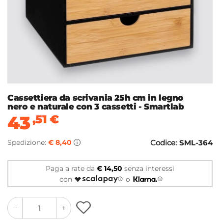
Cassettiera da scrivania 25h cm in legno
nero e naturale con 3 cassetti - Smartlab
43
,51
€
Spedizione:
€ 8,40
Codice:
SML-364
Paga a rate da
€ 14,50
senza interessi
con
o
quantity
quantity
plus
minus
button
button