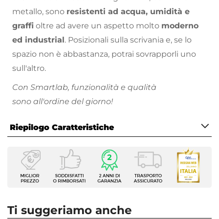
metallo, sono
resistenti ad acqua, umidità e
graffi
oltre ad avere un aspetto molto
moderno
ed industrial
. Posizionali sulla scrivania e, se lo
spazio non è abbastanza, potrai sovrapporli uno
sull'altro.
Con Smartlab, funzionalità e qualità
sono all'ordine del giorno!
Arreda il tuo spazio di lavoro nel migliore dei
Riepilogo Caratteristiche
modi: lasciati ispirare consultando il
nostro vasto
catalogo online
!
Caratteristiche
Tipologia
Organizer per Scrivania
Colore
Legno
|
Nero
Ti suggeriamo anche
Altezza