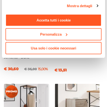
opzioni e modificare le preferenze espresse in qualsiasi
Mostra dettagli
momento. Per maggiori informazioni si invita a leggere la
nostra
Cookie Policy
.
Accetta tutti i cookie
Personalizza
CODICE:
DK-58S
CODICE:
PUZZLE-MV
Libreria 58x112h cm in
Cubo modulare con
Usa solo i cookie necessari
acciaio nero e legno rovere
mensola verde - Puzzle
selvatico - Duke
€ 30,60
€ 36,00
15,00%
€ 13,51