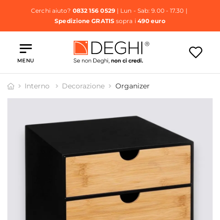
Cerchi aiuto?
0832 156 0529
| Lun - Sab: 9.00 - 17.30 |
Spedizione GRATIS
sopra i
490 euro
MENU
Interno
Decorazione
Organizer