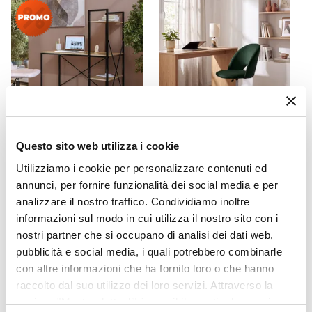
Questo sito web utilizza i cookie
CODICE:
DK-SL1
CODICE:
KIM-VS
Scrivania 100x52 cm con
Sedia da ufficio girevole in
Utilizziamo i cookie per personalizzare contenuti ed
top in legno rovere e
velluto verde scuro con
annunci, per fornire funzionalità dei social media e per
struttura in acciaio nero con
base in metallo nero -
analizzare il nostro traffico. Condividiamo inoltre
libreria integrata - Duke
Kimmy Roller
informazioni sul modo in cui utilizza il nostro sito con i
nostri partner che si occupano di analisi dei dati web,
€ 52,70
€ 62,00
15,00%
€ 67,00
pubblicità e social media, i quali potrebbero combinarle
con altre informazioni che ha fornito loro o che hanno
raccolto dal suo utilizzo dei loro servizi. Attraverso la
sezione "Mostra dettagli" è possibile gestire le proprie