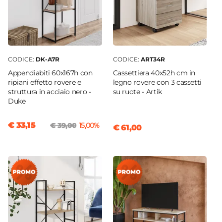
CODICE:
DK-A7R
CODICE:
ART34R
Appendiabiti 60x167h con
Cassettiera 40x52h cm in
ripiani effetto rovere e
legno rovere con 3 cassetti
struttura in acciaio nero -
su ruote - Artik
Duke
€ 33,15
€ 39,00
15,00%
€ 61,00