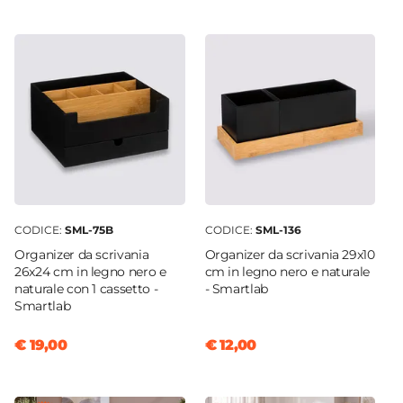
25 cm
Dimensioni
31 x 25 cm
Numero Scomparti
3 Scomparti
Materiale
Bambù
|
Legno
CODICE:
SML-75B
CODICE:
SML-136
Organizer da scrivania
Organizer da scrivania 29x10
26x24 cm in legno nero e
cm in legno nero e naturale
naturale con 1 cassetto -
- Smartlab
Smartlab
€ 19,00
€ 12,00