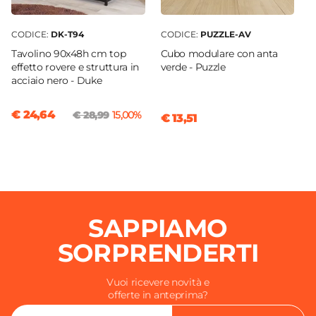
CODICE:
DK-T94
CODICE:
PUZZLE-AV
Tavolino 90x48h cm top
Cubo modulare con anta
effetto rovere e struttura in
verde - Puzzle
acciaio nero - Duke
€ 24,64
€ 28,99
15,00%
€ 13,51
SAPPIAMO
SORPRENDERTI
Vuoi ricevere novità e
offerte in anteprima?