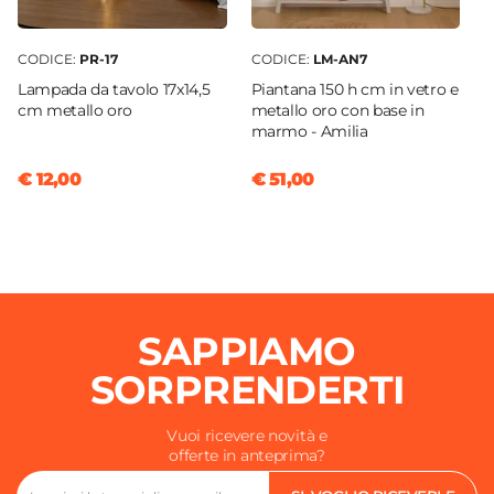
CODICE:
PR-17
CODICE:
LM-AN7
Lampada da tavolo 17x14,5
Piantana 150 h cm in vetro e
cm metallo oro
metallo oro con base in
marmo - Amilia
€ 12,00
€ 51,00
SAPPIAMO
SORPRENDERTI
Vuoi ricevere novità e
offerte in anteprima?