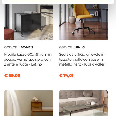
CODICE:
LAT-M2N
CODICE:
IUP-LG
Mobile basso 60x49h cm in
Sedia da ufficio girevole in
acciaio verniciato nero con
tessuto giallo con base in
2 ante e ruote - Latino
metallo nero - Iupak Roller
€ 89,00
€ 74,01