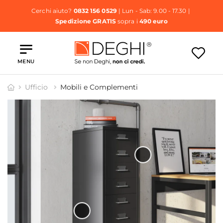
Cerchi aiuto?
0832 156 0529
| Lun - Sab: 9.00 - 17.30 |
Spedizione GRATIS
sopra i
490 euro
MENU
Ufficio
Mobili e Complementi