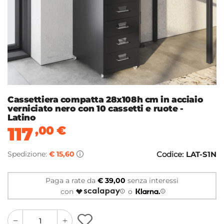
Cassettiera compatta 28x108h cm in acciaio
verniciato nero con 10 cassetti e ruote -
Latino
117
,00
€
Spedizione:
€ 15,60
Codice:
LAT-S1N
Paga a rate da
€ 39,00
senza interessi
con
o
quantity
quantity