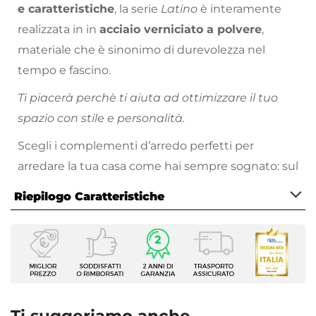
e caratteristiche
, la serie
Latino
è interamente
realizzata in in
acciaio verniciato a polvere
,
materiale che è sinonimo di durevolezza nel
tempo e fascino.
Ti piacerà perchè ti aiuta ad ottimizzare il tuo
spazio con stile e personalità.
Scegli i complementi d’arredo perfetti per
arredare la tua casa come hai sempre sognato: sul
nostro
vasto catalogo online
troverai proposte
Riepilogo Caratteristiche
per tutte le necessità, stili di arredamento e
prezzo!
Caratteristiche
Tipologia
Cassettiera
Altezza
108 cm