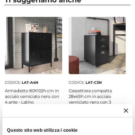
Ti suggeriamo anche
Larghezza
28 cm
Profondità
41 cm
Colore Struttura
Nero
Colore Cassetti
Nero
Ruote
Si
CODICE:
LAT-A4N
CODICE:
LAT-C3N
Struttura
Armadietto 80X102h cm in
Cassettiera compatta
Cassetti
acciaio verniciato nero con
28x49h cm in acciaio
4 ante - Latino
verniciato nero con 3
Numero Cassetti
cassetti e ruote - Latino
10 cassetti
Materiale Struttura
€ 113,00
€ 57,00
Acciaio
Questo sito web utilizza i cookie
Verniciatura