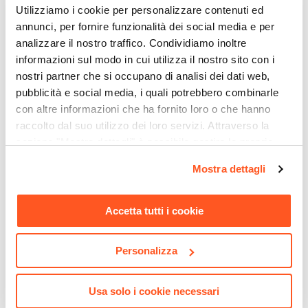
Utilizziamo i cookie per personalizzare contenuti ed
Verniciatura a polvere
annunci, per fornire funzionalità dei social media e per
Serie
analizzare il nostro traffico. Condividiamo inoltre
Latino
informazioni sul modo in cui utilizza il nostro sito con i
Assemblato
nostri partner che si occupano di analisi dei dati web,
No
pubblicità e social media, i quali potrebbero combinarle
con altre informazioni che ha fornito loro o che hanno
raccolto dal suo utilizzo dei loro servizi. Attraverso la
sezione "Mostra dettagli" è possibile gestire le proprie
CODICE:
SCR-CR
CODICE:
KL-DTC
opzioni e modificare le preferenze espresse in qualsiasi
Mostra dettagli
momento. Per maggiori informazioni si invita a leggere la
Pouf contenitore 36 cm in
Divano tre posti in tessuto
velluto crema - Scrat
crema e gambe in legno
nostra
Cookie Policy
.
con chaise longue
Accetta tutti i cookie
reversibile - Kaleo
€ 43,01
€ 390,00
Personalizza
Usa solo i cookie necessari