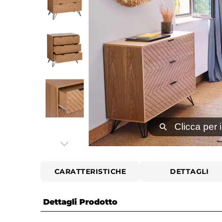
⚲
Clicca per 
CARATTERISTICHE
DETTAGLI
Dettagli Prodotto