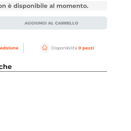
non è disponibile al momento.
AGGIUNGI AL CARRELLO
edizione
Disponibilità
0 pezzi
nche
⚲
per ingrandire
Cli