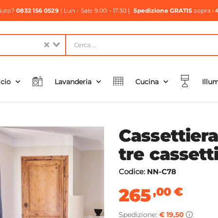
aiuto?
0832 156 0529
| Lun - Sab: 9.00 - 17.30 |
Spedizione GRATIS
sopra i
icio
Lavanderia
Cucina
Illu
Cassettier
tre cassett
Codice:
NN-C78
265
,00
€
Spedizione:
€ 19,50