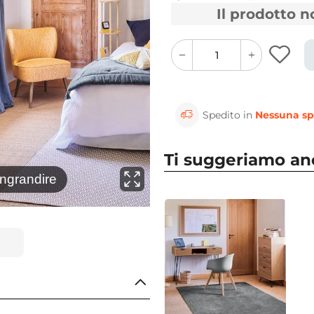
Il prodotto 
quantity
quantity
plus
minus
button
button
Spedito in
Nessuna sp
Ti suggeriamo a
⚲
ingrandire
Clicca 