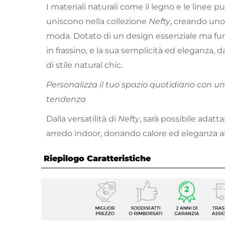
I materiali naturali come il legno e le linee pu
uniscono nella collezione
Nefty
, creando uno
moda. Dotato di un design essenziale ma funz
in frassino, e la sua semplicità ed eleganza, d
di stile natural chic.
Personalizza il tuo spazio quotidiano con un 
tendenza
Dalla versatilità di
Nefty
, sarà possibile adatt
arredo indoor, donando calore ed eleganza al
Riepilogo Caratteristiche
Caratteristiche
Tipologia
Casset
Serie
Nefty