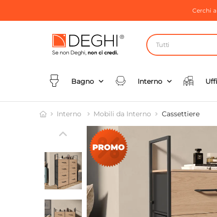
Cerchi 
Tutti
Bagno
Interno
Uff
Interno
Mobili da Interno
Cassettiere