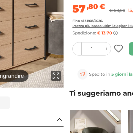
57
,80
€
€ 68,00
15
Fino al 31/08/2026.
Prezzo più basso ultimi 30 giorni: 
Spedizione:
€ 13,70
quantity
quantity
plus
minus
button
button
Spedito in
5 giorni la
⚲
ingrandire
Clicca 
Ti suggeriamo a