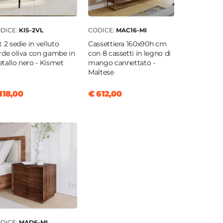
DICE:
KIS-2VL
CODICE:
MAC16-MI
t 2 sedie in velluto
Cassettiera 160x90h cm
rde oliva con gambe in
con 8 cassetti in legno di
tallo nero - Kismet
mango cannettato -
Maltese
118,00
€ 612,00
DICE:
MAD6-MI