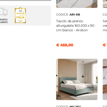
CODICE:
ARI-6B
CO
tiera
Tavolo da pranzo
Se
allungabile 160-200 x 90
ve
cm bianco - Ariston
me
m
m
€ 456,00
€ 
o
|
Nero
o
 MDF
|
Tessuto nonwoven
tti
 rovere selvatico
CODICE:
MV-16V
CO