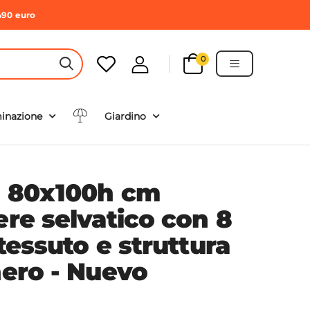
490 euro
0
HEADER SEARCH BUTTON
minazione
Giardino
a 80x100h cm
ere selvatico con 8
 tessuto e struttura
nero - Nuevo