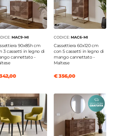
DICE:
MAC9-MI
CODICE:
MAC6-MI
ssettiera 90x85h cm
Cassettiera 60x120 cm
n 3 cassetti in legno di
con 5 cassetti in legno di
ngo cannettato -
mango cannettato -
ltese
Maltese
342,00
€ 356,00