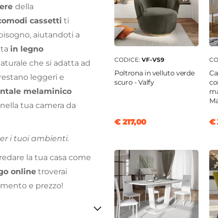
iere
della
comodi cassetti
ti
 bisogno, aiutandoti a
ata
in legno
CODICE:
VF-VS9
CO
aturale che si adatta ad
Poltrona in velluto verde
Ca
restano leggeri e
scuro - Valfy
co
ontale melaminico
ma
Ma
 nella tua camera da
€ 217,00
€ 
r i tuoi ambienti.
rredare la tua casa come
go online
troverai
damento e prezzo!