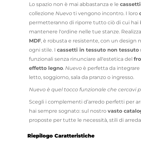
Lo spazio non è mai abbastanza e le
cassett
collezione
Nuevo
ti vengono incontro. I loro
permetteranno di riporre tutto ciò di cui hai
mantenere l'ordine nelle tue stanze. Realizz
MDF
, è robusta e resistente, con un design n
ogni stile. I
cassetti in tessuto non tessuto
funzionali senza rinunciare all'estetica del
fr
effetto legno
.
Nuevo
è perfetta da integrare
letto, soggiorno, sala da pranzo o ingresso.
Nuevo è quel tocco funzionale che cercavi pe
Scegli i complementi d’arredo perfetti per a
hai sempre sognato: sul nostro
vasto catalo
proposte per tutte le necessità, stili di arre
Riepilogo Caratteristiche