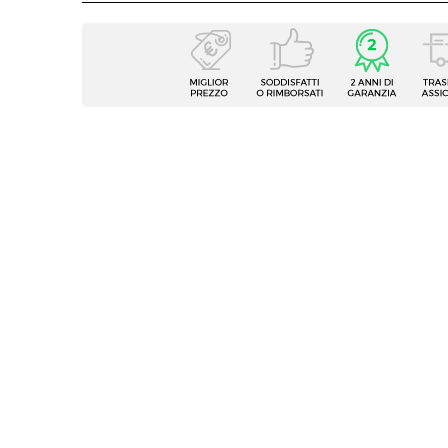
Caratteristiche
Tipologia
Casset
Serie
Nuevo
Larghezza
80 cm
Profondità
23,5 c
Altezza
100 c
Colore
Legn
Materiale Maniglie E Pomelli
Acciai
Materiale Cassetti
Legno
Numero Cassetti
8 casse
Verniciatura
Si
Effetto
Effetto
Assemblato
No