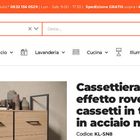
aiuto?
0832 156 0529
| Lun - Sab: 9.00 - 17.30 |
Spedizione GRATIS
sopra i
icio
Lavanderia
Cucina
Illu
Cassettier
effetto rov
cassetti in
in acciaio 
Codice:
KL-SN8