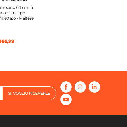
modino 60 cm in
gno di mango
nnettato - Maltese
166,99
SI, VOGLIO RICEVERLE