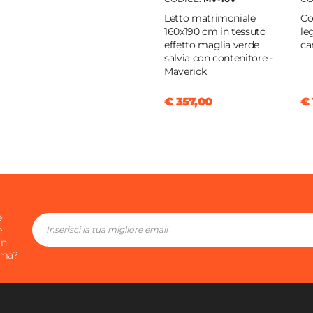
Letto matrimoniale
Co
160x190 cm in tessuto
le
effetto maglia verde
ca
salvia con contenitore -
Maverick
€ 357,00
€ 
e
e
in
ima?