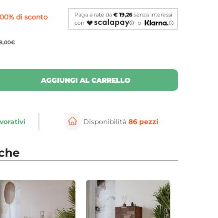
Paga a rate da
€ 19,26
senza interessi
,00% di sconto
con
o
68,00€
AGGIUNGI AL CARRELLO
vorativi
Disponibilità
86 pezzi
⚲
per ingrandire
Cli
nche