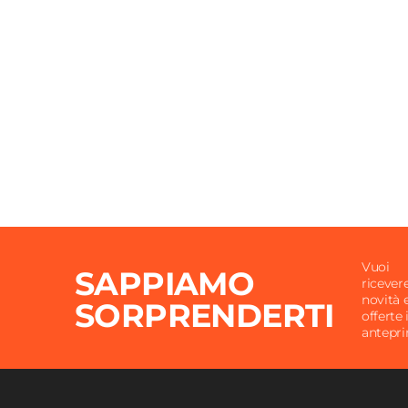
Vuoi
SAPPIAMO
ricever
novità 
SORPRENDERTI
offerte 
antepr