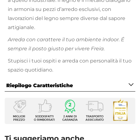
a quello industriale. Il legno e il metallo dialogano
in armonia su pezzi d’arredo esclusivi, con
lavorazioni del legno sempre diverse dal sapore
artigianale.
Arreda con carattere il tuo ambiente indoor. É
sempre il posto giusto per vivere Freia.
Stupisci i tuoi ospiti e arreda con personalità il tuo
spazio quotidiano.
Riepilogo Caratteristiche
Caratteristiche
Tipologia
Mobile multiuso
Serie
Freia Acacia
Ti suggeriamo anche