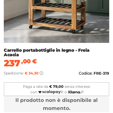
Carrello portabottiglie in legno - Freia
Acacia
237
,00
€
Spedizione:
€ 34,30
Codice:
FRE-319
Paga a rate da
€ 79,00
senza interessi
con
o
Il prodotto non è disponibile al
momento.