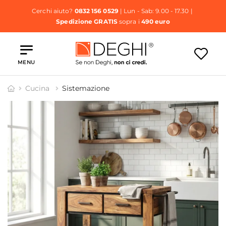
Cerchi aiuto?
0832 156 0529
| Lun - Sab: 9.00 - 17.30 |
Spedizione GRATIS
sopra i
490 euro
MENU
Cucina
Sistemazione