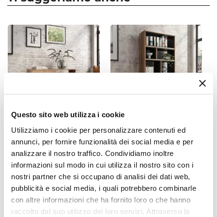
Altezza
75 cm
Larghezza
86 cm
Profondità
45 cm
Colore Struttura
Legno
Materiale Struttura
Questo sito web utilizza i cookie
Legno di acacia
Utilizziamo i cookie per personalizzare contenuti ed
CODICE:
FRA-11S
CODICE:
FRA-9M
Materiale Piano
annunci, per fornire funzionalità dei social media e per
Consolle 118x75h cm in
Libreria 90x180h cm in
Legno di acacia
legno di acacia e metallo
legno di acacia e metallo
analizzare il nostro traffico. Condividiamo inoltre
nero - Freia Acacia
con interno grigio scuro -
Materiale Ante E Cassetti
informazioni sul modo in cui utilizza il nostro sito con i
Freia Acacia
Legno di acacia
nostri partner che si occupano di analisi dei dati web,
Numero Cassetti
pubblicità e social media, i quali potrebbero combinarle
€ 146,00
€ 399,00
con altre informazioni che ha fornito loro o che hanno
2 cassetti
raccolto dal suo utilizzo dei loro servizi. Attraverso la
Caratteristiche