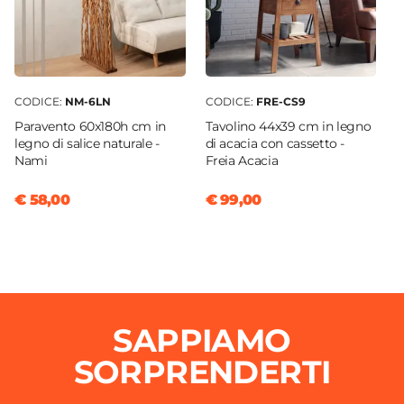
CODICE:
NM-6LN
CODICE:
FRE-CS9
Paravento 60x180h cm in
Tavolino 44x39 cm in legno
legno di salice naturale -
di acacia con cassetto -
Nami
Freia Acacia
€ 58,00
€ 99,00
SAPPIAMO
SORPRENDERTI