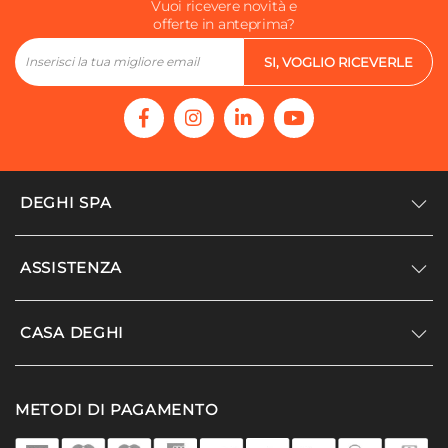
Vuoi ricevere novità e
offerte in anteprima?
SI, VOGLIO RICEVERLE
DEGHI SPA
Accedi/Registrati
ASSISTENZA
Noi siamo Deghi
Politica dei prezzi
Supporto
CASA DEGHI
Lavora con noi
Paga a rate
Diventa fornitore
Località disagiate
Noi Siamo Deghi
Modello organizzativo e codice etico
METODI DI PAGAMENTO
Agevolazioni fiscali
I nostri luoghi
Promozioni
Termini e condizioni
DEGHI 4 Planet