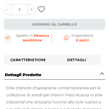
quantity
quantity
plus
minus
button
button
AGGIUNGI AL CARRELLO
Spedito in
Nessuna
Disponibilità
spedizione
0 pezzi
CARATTERISTICHE
DETTAGLI
Dettagli Prodotto
Stile d'arredo d'ispirazione contemporanea per la
collezione di arredi per interni
Freia Acacia
in stile
industrial
che strizzano l’occhio allo stile rustico e