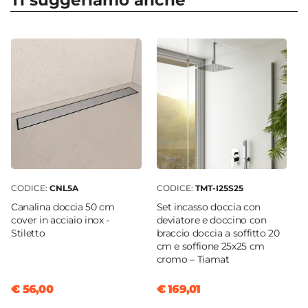
Ti suggeriamo anche
Apertura
robustezza
senza appesantire la struttura. Il
Doppio scorrevole
prodotto è spedito pronto per l'installazione:
Dimensione
basterà fissare la struttura a muro e inserire la
80 x 80 cm
porta in base alle proprie esigenze.
Entrata
Ad angolo
Materiale Anta
Acrilico
Finitura Anta
Opaco
CODICE:
CNL5A
CODICE:
TMT-I25S25
Spessore Anta
Canalina doccia 50 cm
Set incasso doccia con
1,5 mm
cover in acciaio inox -
deviatore e doccino con
Stiletto
braccio doccia a soffitto 20
Materiale Profilo
cm e soffione 25x25 cm
PVC
cromo – Tiamat
Colore Profilo
€ 56,00
€ 169,01
Bianco
Sistema Di Apertura