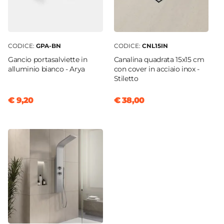
CODICE:
GPA-BN
CODICE:
CNL15IN
Gancio portasalviette in
Canalina quadrata 15x15 cm
alluminio bianco - Arya
con cover in acciaio inox -
Stiletto
€ 9,20
€ 38,00