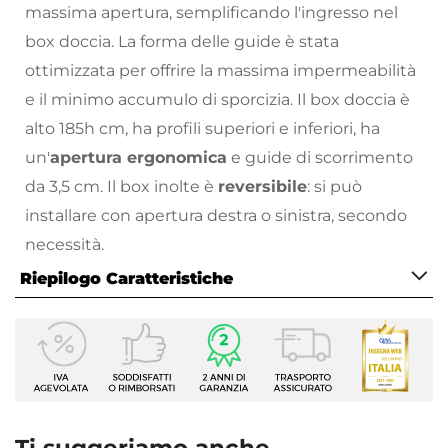
massima apertura, semplificando l'ingresso nel
box doccia. La forma delle guide è stata
ottimizzata per offrire la massima impermeabilità
e il minimo accumulo di sporcizia. Il box doccia è
alto 185h cm, ha profili superiori e inferiori, ha
un'
apertura ergonomica
e guide di scorrimento
da 3,5 cm. Il box inolte è
reversibile
: si può
installare con apertura destra o sinistra, secondo
necessità.
Riepilogo Caratteristiche
I numerosi vantaggi dell'acrilico: la leggerezza,
l'installazione rapida, l'apertura reversibile e la
Caratteristiche
pulizia agevole.
Serie
I
box doccia
in
acrilico
si distinguono per la
Nexor
flessibilità d'uso e la semplicità d'uso. A differenza
Altezza
185 cm
dei materiali ferrosi, l'acrilico offre buona