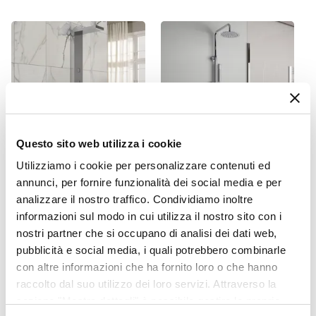
Maniglia
Colore Maniglie O Pomelli
Bianco
Installazione
Su piatto doccia
Larghezza
80 cm
Questo sito web utilizza i cookie
Raggio Di Curvatura
Utilizziamo i cookie per personalizzare contenuti ed
55
CODICE:
KEEN
CODICE:
CRTS-C
annunci, per fornire funzionalità dei social media e per
Pannello doccia
Sistema doccia da parete
analizzare il nostro traffico. Condividiamo inoltre
idromassaggio squadrato
con soffione doccino slim e
informazioni sul modo in cui utilizza il nostro sito con i
con cascata cervicale
miscelatore a 2 uscite
nostri partner che si occupano di analisi dei dati web,
idroterapia - Keen
cromato - Cartesio
pubblicità e social media, i quali potrebbero combinarle
€ 172,00
€ 128,00
con altre informazioni che ha fornito loro o che hanno
raccolto dal suo utilizzo dei loro servizi. Attraverso la
sezione "Mostra dettagli" è possibile gestire le proprie