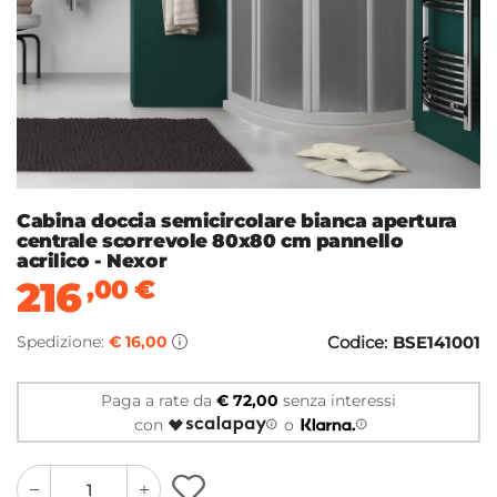
Cabina doccia semicircolare bianca apertura
centrale scorrevole 80x80 cm pannello
acrilico - Nexor
216
,00
€
Spedizione:
€ 16,00
Codice:
BSE141001
Paga a rate da
€ 72,00
senza interessi
con
o
quantity
quantity