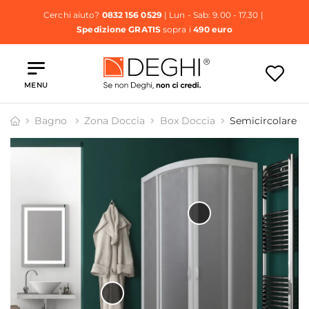
Cerchi aiuto?
0832 156 0529
| Lun - Sab: 9.00 - 17.30 |
Spedizione GRATIS
sopra i
490 euro
MENU
Bagno
Zona Doccia
Box Doccia
Semicircolare