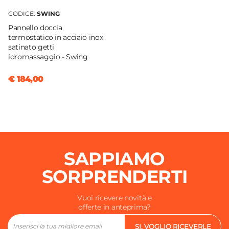
CODICE:
SWING
Pannello doccia
termostatico in acciaio inox
satinato getti
idromassaggio - Swing
€ 184,00
SAPPIAMO
SORPRENDERTI
Vuoi ricevere novità e
offerte in anteprima?
SI, VOGLIO RICEVERLE