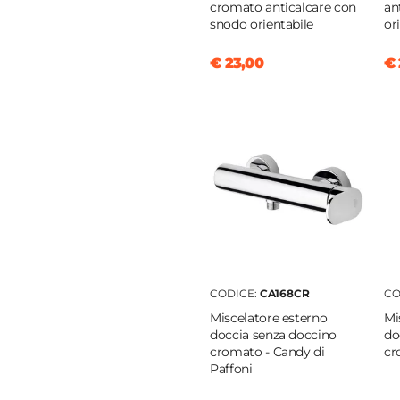
cromato anticalcare con
an
snodo orientabile
or
€ 23,00
€ 
o
m
CODICE:
CA168CR
CO
Miscelatore esterno
Mi
doccia senza doccino
do
cromato - Candy di
cr
Paffoni