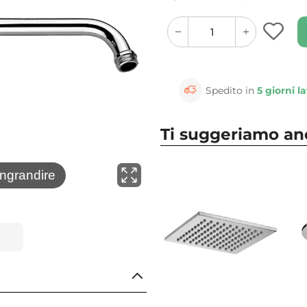
quantity
quantity
plus
minus
button
button
Spedito in
5 giorni la
Ti suggeriamo a
⚲
ingrandire
Clicca 