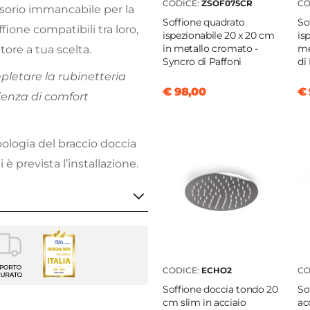
CODICE:
ZSOF075CR
CO
essorio immancabile per la
Soffione quadrato
So
fione compatibili tra loro,
ispezionabile 20 x 20 cm
is
in metallo cromato -
me
tore a tua scelta.
Syncro di Paffoni
di
mpletare la rubinetteria
€ 98,00
€ 
rienza di comfort
ipologia del braccio doccia
è prevista l’installazione.
o doccia
CODICE:
ECHO2
CO
i
Soffione doccia tondo 20
So
cm slim in acciaio
ac