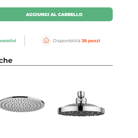
AGGIUNGI AL CARRELLO
vorativi
Disponibilità
36 pezzi
nche
⚲
per ingrandire
Cli