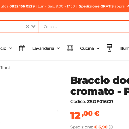
aiuto?
0832 156 0529
| Lun - Sab: 9.00 - 17.30 |
Spedizione GRATIS
sopra i
icio
Lavanderia
Cucina
Illu
ffioni
Braccio do
cromato - 
Codice:
ZSOF016CR
12
,00
€
Spedizione:
€ 6,90