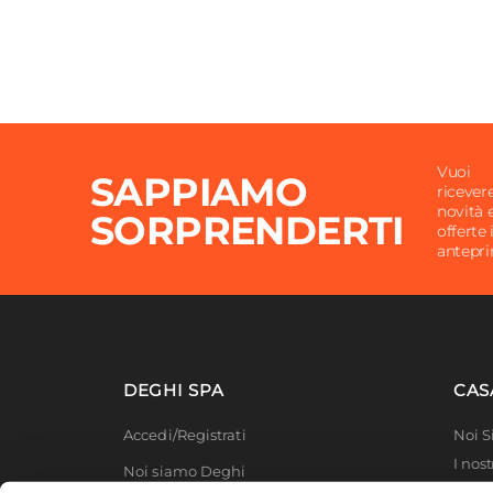
Vuoi
SAPPIAMO
ricever
novità 
SORPRENDERTI
offerte 
antepr
DEGHI SPA
CAS
Accedi/Registrati
Noi 
I nost
Noi siamo Deghi
Deghi