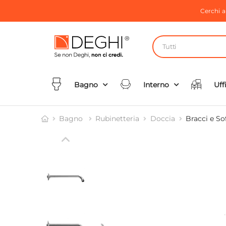
Cerchi 
Tutti
Bagno
Interno
Uff
Bagno
Rubinetteria
Doccia
Bracci e So