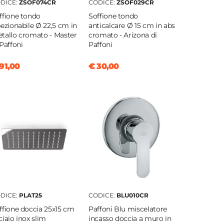
DICE:
ZSOF074CR
CODICE:
ZSOF029CR
ffione tondo
Soffione tondo
pezionabile Ø 22,5 cm in
anticalcare Ø 15 cm in abs
tallo cromato - Master
cromato - Arizona di
 Paffoni
Paffoni
91,00
€ 30,00
DICE:
PLAT25
CODICE:
BLU010CR
ffione doccia 25x15 cm
Paffoni Blu miscelatore
ciaio inox slim
incasso doccia a muro in