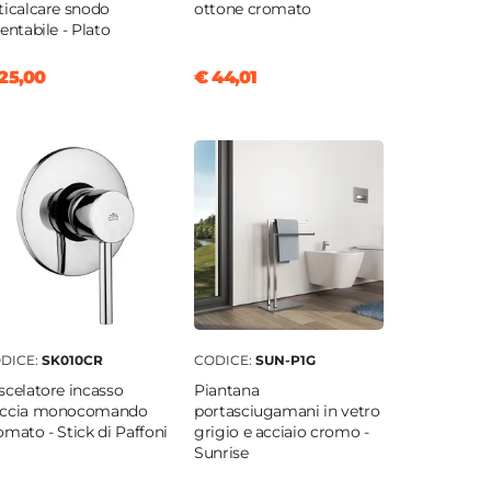
ticalcare snodo
ottone cromato
ientabile - Plato
25,00
€ 44,01
DICE:
SK010CR
CODICE:
SUN-P1G
scelatore incasso
Piantana
ccia monocomando
portasciugamani in vetro
omato - Stick di Paffoni
grigio e acciaio cromo -
Sunrise