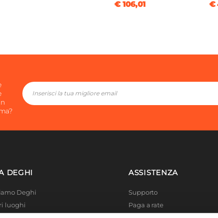
€ 106,01
€ 
e
e
in
ima?
A DEGHI
ASSISTENZA
Siamo Deghi
Supporto
ri luoghi
Paga a rate
 4 Planet
Località disagiate