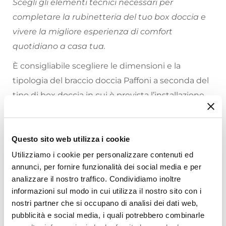
Scegli gli elementi tecnici necessari per
completare la rubinetteria del tuo box doccia e
vivere la migliore esperienza di comfort
quotidiano a casa tua.
È consigliabile scegliere le dimensioni e la
tipologia del braccio doccia Paffoni a seconda del
tipo di box doccia in cui è prevista l’installazione.
Riepilogo Caratteristiche
Questo sito web utilizza i cookie
Caratteristiche
Utilizziamo i cookie per personalizzare contenuti ed
Tipologia
annunci, per fornire funzionalità dei social media e per
Braccio doccia
analizzare il nostro traffico. Condividiamo inoltre
Marca
informazioni sul modo in cui utilizza il nostro sito con i
Paffoni
nostri partner che si occupano di analisi dei dati web,
Ti suggeriamo anche
Installazione
pubblicità e social media, i quali potrebbero combinarle