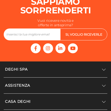
SAPPIAMO
SORPRENDERTI
Vuoi ricevere novità e
offerte in anteprima?
SI, VOGLIO RICEVERLE
DEGHI SPA
Accedi/Registrati
ASSISTENZA
Noi siamo Deghi
Politica dei prezzi
Supporto
CASA DEGHI
Lavora con noi
Paga a rate