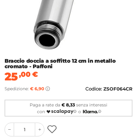
Braccio doccia a soffitto 12 cm in metallo
cromato - Paffoni
25
,00
€
Spedizione:
€ 6,90
Codice:
ZSOF064CR
Paga a rate da
€ 8,33
senza interessi
con
o
quantity
quantity
plus
minus
button
button