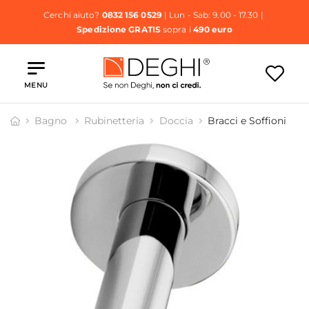
Cerchi aiuto?
0832 156 0529
| Lun - Sab: 9.00 - 17.30 |
Spedizione GRATIS
sopra i
490 euro
MENU
Bagno
Rubinetteria
Doccia
Bracci e Soffioni