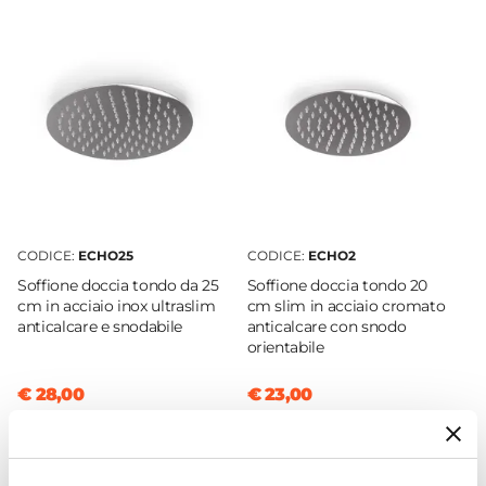
Parete
Attacchi
1/2"G
Colore Braccio
Cromo
Lunghezza Braccio
30 cm
Materiale Braccio
Ottone
CODICE:
ECHO25
CODICE:
ECHO2
Sezione Base A Muro
Soffione doccia tondo da 25
Soffione doccia tondo 20
Ø 5,4 cm
cm in acciaio inox ultraslim
cm slim in acciaio cromato
anticalcare e snodabile
anticalcare con snodo
orientabile
€ 28,00
€ 23,00