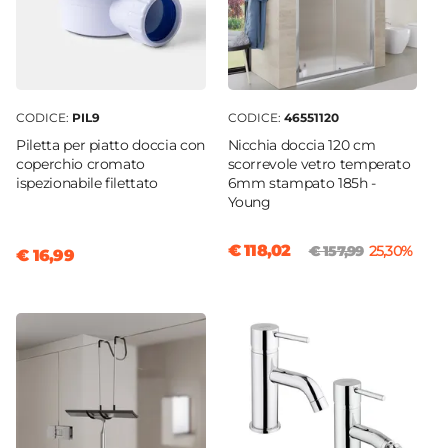
CODICE:
PIL9
CODICE:
46551120
Piletta per piatto doccia con
Nicchia doccia 120 cm
coperchio cromato
scorrevole vetro temperato
ispezionabile filettato
6mm stampato 185h -
Young
€ 118,02
€ 157,99
25,30%
€ 16,99