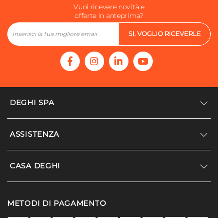
Vuoi ricevere novità e
offerte in anteprima?
SI, VOGLIO RICEVERLE
DEGHI SPA
Accedi/Registrati
ASSISTENZA
Noi siamo Deghi
Politica dei prezzi
Supporto
CASA DEGHI
Lavora con noi
Paga a rate
Diventa fornitore
Località disagiate
Noi Siamo Deghi
Modello organizzativo e codice etico
METODI DI PAGAMENTO
Agevolazioni fiscali
I nostri luoghi
Promozioni