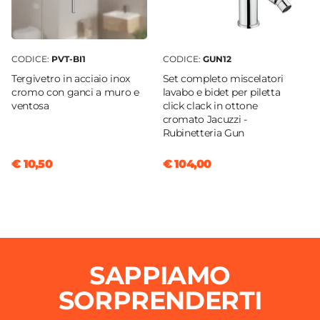
CODICE:
PVT-BI1
CODICE:
GUN12
Tergivetro in acciaio inox
Set completo miscelatori
cromo con ganci a muro e
lavabo e bidet per piletta
ventosa
click clack in ottone
cromato Jacuzzi -
Rubinetteria Gun
€ 10,50
€ 104,00
SAPPIAMO
SORPRENDERTI