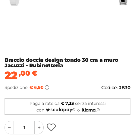
Braccio doccia design tondo 30 cm a muro
Jacuzzi - Rubinetteria
22
,00
€
Spedizione:
€ 6,90
Codice:
JB30
Paga a rate da
€ 7,33
senza interessi
con
o
quantity
quantity
plus
minus
button
button