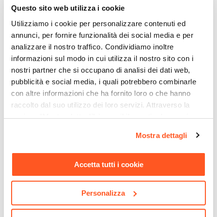
Questo sito web utilizza i cookie
Utilizziamo i cookie per personalizzare contenuti ed
annunci, per fornire funzionalità dei social media e per
analizzare il nostro traffico. Condividiamo inoltre
informazioni sul modo in cui utilizza il nostro sito con i
nostri partner che si occupano di analisi dei dati web,
pubblicità e social media, i quali potrebbero combinarle
CODICE:
JPD1
CODICE:
GUN1215
con altre informazioni che ha fornito loro o che hanno
raccolto dal suo utilizzo dei loro servizi. Attraverso la
Presa acqua a parete
Miscelatori in set Jacuzzi -
cromata per flessibile
Rubinetteria Gun lavabo +
sezione "Mostra dettagli" è possibile gestire le proprie
doccia - Jacuzzi -
bidet + incasso doccia con
opzioni e modificare le preferenze espresse in qualsiasi
Rubinetteria
deviatore ottone cromato
Mostra dettagli
momento. Per maggiori informazioni si invita a leggere la
nostra
Cookie Policy
.
€ 8,00
€ 182,00
Accetta tutti i cookie
Personalizza