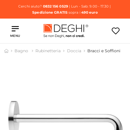
Cerchi aiuto?
0832 156 0529
| Lun - Sab: 9.00 - 17.30 |
Spedizione GRATIS
sopra i
490 euro
MENU
Bagno
Rubinetteria
Doccia
Bracci e Soffioni