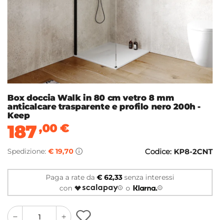
Box doccia Walk in 80 cm vetro 8 mm
anticalcare trasparente e profilo nero 200h -
Keep
187
,00
€
Spedizione:
€ 19,70
Codice:
KP8-2CNT
Paga a rate da
€ 62,33
senza interessi
con
o
quantity
quantity