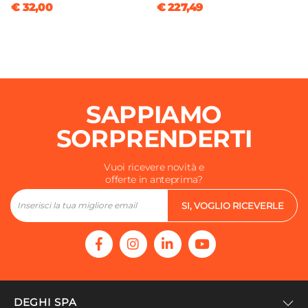
€ 32,00
€ 227,49
SAPPIAMO
SORPRENDERTI
Vuoi ricevere novità e
offerte in anteprima?
SI, VOGLIO RICEVERLE
DEGHI SPA