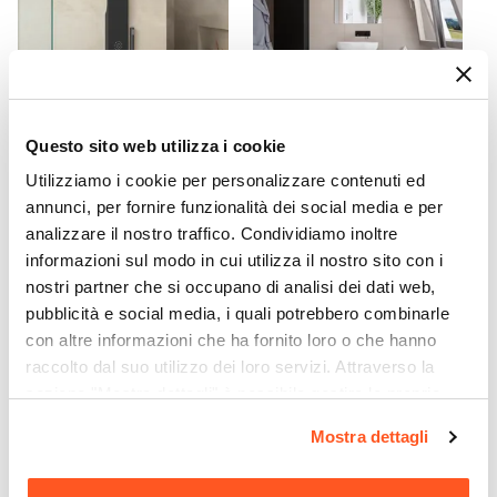
Regolazione Larghezza
79,5 cm
|
80 cm
Installazione Reversibile
Si
Braccio Di Sostegno
Questo sito web utilizza i cookie
Incluso
|
Riducibile da 100 fino a 50 cm
CODICE:
SLY-PN
CODICE:
ANM-6PN
Utilizziamo i cookie per personalizzare contenuti ed
annunci, per fornire funzionalità dei social media e per
Pannello doccia nero - Saily
Mobile bagno portalavabo
60 cm nero opaco con
analizzare il nostro traffico. Condividiamo inoltre
cassetti - Anami
informazioni sul modo in cui utilizza il nostro sito con i
nostri partner che si occupano di analisi dei dati web,
€ 147,00
€ 240,00
pubblicità e social media, i quali potrebbero combinarle
con altre informazioni che ha fornito loro o che hanno
raccolto dal suo utilizzo dei loro servizi. Attraverso la
sezione "Mostra dettagli" è possibile gestire le proprie
opzioni e modificare le preferenze espresse in qualsiasi
Mostra dettagli
momento. Per maggiori informazioni si invita a leggere la
nostra
Cookie Policy
.