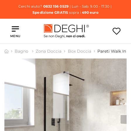
Cerchi aiuto?
0832 156 0529
| Lun - Sab: 9.00 - 17.30 |
Spedizione GRATIS
sopra i
490 euro
MENU
Bagno
Zona Doccia
Box Doccia
Pareti Walk In