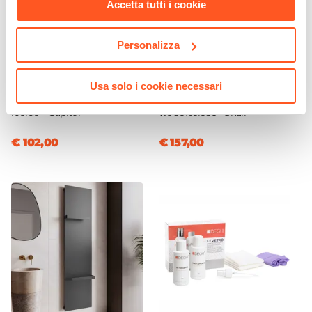
Accetta tutti i cookie
Personalizza
CODICE:
CTL-64B
CODICE:
SKL-VBBL
Lavabo d'appoggio
Sanitari filomuro in
Usa solo i cookie necessari
36,5x24,5 h cm bianco
ceramica lucida con copri
lucido - Capital
wc softclose - Skall
€ 102,00
€ 157,00