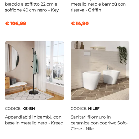
braccio a soffitto 22 cm e
metallo nero e bambù con
soffione 40 cm nero – Key
riserva - Griffin
€ 106,99
€ 14,90
CODICE:
KE-BN
CODICE:
NILEF
Appendiabiti in bambù con
Sanitari filomuro in
base in metallo nero - Kreed
ceramica con copriwc Soft-
Close - Nile