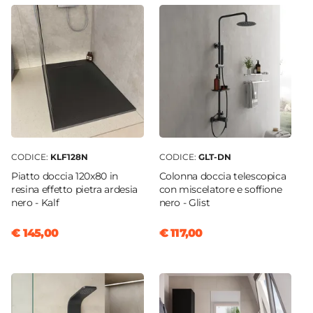
Serie
Keep
Anticalcare
Si
Finitura Anta
Trasparente
Materiale Anta
Vetro temperato
CODICE:
KLF128N
CODICE:
GLT-DN
Spessore Anta
Piatto doccia 120x80 in
Colonna doccia telescopica
8 mm
resina effetto pietra ardesia
con miscelatore e soffione
Materiale Profilo
nero - Kalf
nero - Glist
Alluminio
€ 145,00
€ 117,00
Colore Profilo
Nero opaco
Regolabile
Si