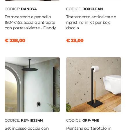
CODICE:
DANDY4
CODICE:
BOXCLEAN
Termoarredo a pannello
Trattamento anticalcare e
1804x452 acciaio antracite
ripristino in kit per box
con portasalviette - Dandy
doccia
€ 238,00
€ 23,00
CODICE:
KEY-IB2S4N
CODICE:
GRF-PNE
Set incasso doccia con
Piantana portarotolo in