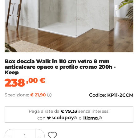
Box doccia Walk in 110 cm vetro 8 mm
anticalcare opaco e profilo cromo 200h -
Keep
238
,00
€
Spedizione:
€ 21,90
Codice:
KP11-2CCM
Paga a rate da
€ 79,33
senza interessi
con
o
quantity
quantity