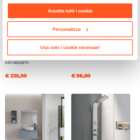
nostra
Cookie Policy
.
Accetta tutti i cookie
Personalizza
CODICE:
BLM-1
CODICE:
SLIM59
Sanitari sospesi in ceramica
Lavabo d'appoggio con
Usa solo i cookie necessari
lucida Bloom con sedile
bordo slim 59x41 cm in
copri wc softclose
ceramica bianco - Virage
salvaspazio
€ 235,00
€ 98,00