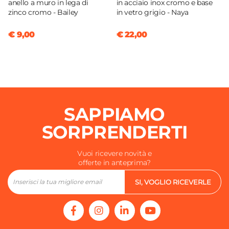
anello a muro in lega di
in acciaio inox cromo e base
zinco cromo - Bailey
in vetro grigio - Naya
€ 9,00
€ 22,00
SAPPIAMO
SORPRENDERTI
Vuoi ricevere novità e
offerte in anteprima?
SI, VOGLIO RICEVERLE