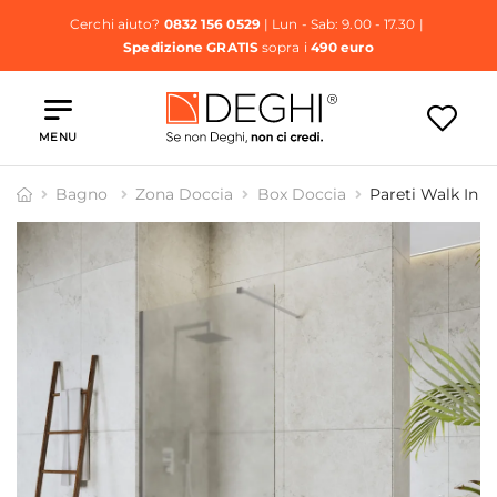
Cerchi aiuto?
0832 156 0529
| Lun - Sab: 9.00 - 17.30 |
Spedizione GRATIS
sopra i
490 euro
MENU
Bagno
Zona Doccia
Box Doccia
Pareti Walk In