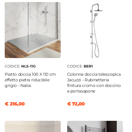
Serie
Keep
Anticalcare
Si
Finitura Anta
Opaco
Materiale Anta
Vetro temperato
CODICE:
NLS-11G
CODICE:
BER1
Spessore Anta
Piatto doccia 100 X 110 cm
Colonna doccia telescopica
8 mm
effetto pietra riducibile
Jacuzzi - Rubinetteria
Materiale Profilo
grigio - Nalos
finitura cromo con doccino
e portasapone
Alluminio
Colore Profilo
€ 216,00
€ 72,00
Cromo
Ingombro Profilo A Muro
2,3 cm