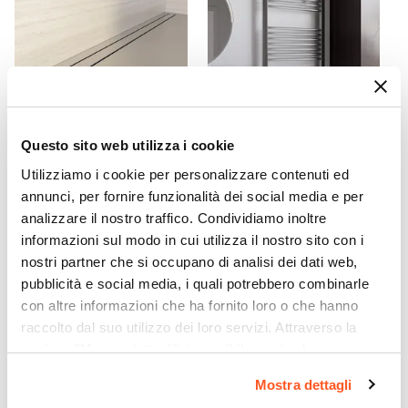
Regolabile
Si
Regolazione Larghezza
108,5 cm
|
109 cm
|
109,5 cm
|
110 cm
Installazione Reversibile
Si
Questo sito web utilizza i cookie
Braccio Di Sostegno
CODICE:
CNL15P
CODICE:
116C
Riducibile da 100 fino a 50 cm
|
Incluso
Utilizziamo i cookie per personalizzare contenuti ed
Canalina doccia 150 cm
Termoarredo scaldasalviette
annunci, per fornire funzionalità dei social media e per
cover piastrellabile in
1120x600 cromato interasse
analizzare il nostro traffico. Condividiamo inoltre
acciaio inox - Stiletto
550 mm - Alpina
informazioni sul modo in cui utilizza il nostro sito con i
€ 88,00
€ 79,00
nostri partner che si occupano di analisi dei dati web,
pubblicità e social media, i quali potrebbero combinarle
con altre informazioni che ha fornito loro o che hanno
raccolto dal suo utilizzo dei loro servizi. Attraverso la
sezione "Mostra dettagli" è possibile gestire le proprie
opzioni e modificare le preferenze espresse in qualsiasi
Mostra dettagli
momento. Per maggiori informazioni si invita a leggere la