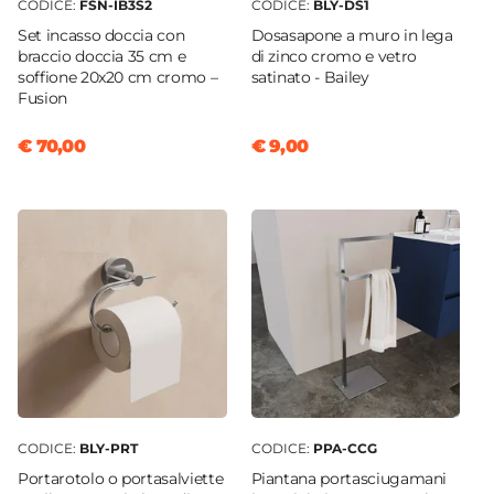
CODICE:
FSN-IB3S2
CODICE:
BLY-DS1
Set incasso doccia con
Dosasapone a muro in lega
braccio doccia 35 cm e
di zinco cromo e vetro
soffione 20x20 cm cromo –
satinato - Bailey
Fusion
€ 70,00
€ 9,00
CODICE:
BLY-PRT
CODICE:
PPA-CCG
Portarotolo o portasalviette
Piantana portasciugamani