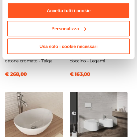
nostra
Cookie Policy
.
Accetta tutti i cookie
Personalizza
CODICE:
TAIGA
CODICE:
LGM-PC
Usa solo i cookie necessari
Colonna doccia telescopica
Pannello doccia in alluminio
miscelatore termostatico
cromo con deviatore e
ottone cromato - Taiga
doccino - Legami
€ 268,00
€ 163,00