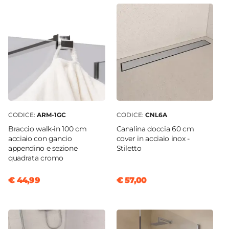
Serie
Keep
Anticalcare
Si
Finitura Anta
Opaco
Materiale Anta
Vetro temperato
CODICE:
ARM-1GC
CODICE:
CNL6A
Spessore Anta
Braccio walk-in 100 cm
Canalina doccia 60 cm
8 mm
acciaio con gancio
cover in acciaio inox -
Materiale Profilo
appendino e sezione
Stiletto
quadrata cromo
Alluminio
Colore Profilo
€ 44,99
€ 57,00
Cromo
Ingombro Profilo A Muro
2,3 cm