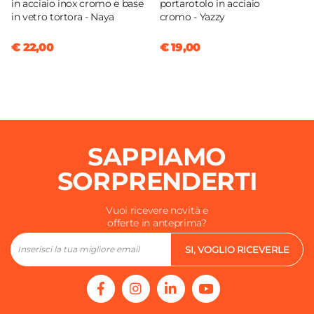
in acciaio inox cromo e base
portarotolo in acciaio
in vetro tortora - Naya
cromo - Yazzy
€ 22,00
€ 19,00
SAPPIAMO
SORPRENDERTI
Vuoi ricevere novità e
offerte in anteprima?
SI, VOGLIO RICEVERLE