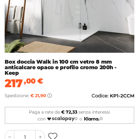
Box doccia Walk in 100 cm vetro 8 mm
anticalcare opaco e profilo cromo 200h -
Keep
217
,00
€
Spedizione:
€ 21,90
Codice:
KP1-2CCM
Paga a rate da
€ 72,33
senza interessi
con
o
quantity
quantity