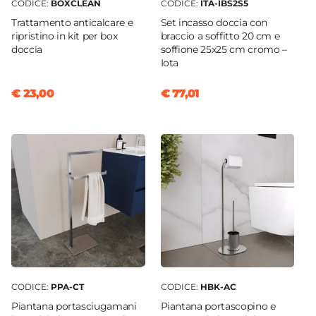
CODICE:
BOXCLEAN
CODICE:
ITA-IBS2S5
Trattamento anticalcare e
Set incasso doccia con
ripristino in kit per box
braccio a soffitto 20 cm e
doccia
soffione 25x25 cm cromo –
Iota
€ 23,00
€ 77,01
CODICE:
PPA-CT
CODICE:
HBK-AC
Piantana portasciugamani
Piantana portascopino e