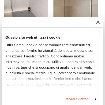
Regolabile
Si
Regolazione Larghezza
98,5 cm
|
99 cm
|
99,5 cm
|
100 cm
Installazione Reversibile
Si
Questo sito web utilizza i cookie
Braccio Di Sostegno
CODICE:
KLF17G
CODICE:
FSN-IB3S1
Riducibile da 100 fino a 50 cm
|
Incluso
Utilizziamo i cookie per personalizzare contenuti ed
Piatto doccia 100x70 in
Set incasso doccia con
annunci, per fornire funzionalità dei social media e per
resina effetto pietra ardesia
braccio doccia 35 cm e
analizzare il nostro traffico. Condividiamo inoltre
grigio - Kalf
soffione 25x15 cm cromo –
Fusion
informazioni sul modo in cui utilizza il nostro sito con i
nostri partner che si occupano di analisi dei dati web,
€ 102,00
€ 72,00
pubblicità e social media, i quali potrebbero combinarle
con altre informazioni che ha fornito loro o che hanno
raccolto dal suo utilizzo dei loro servizi. Attraverso la
sezione "Mostra dettagli" è possibile gestire le proprie
opzioni e modificare le preferenze espresse in qualsiasi
Mostra dettagli
momento. Per maggiori informazioni si invita a leggere la