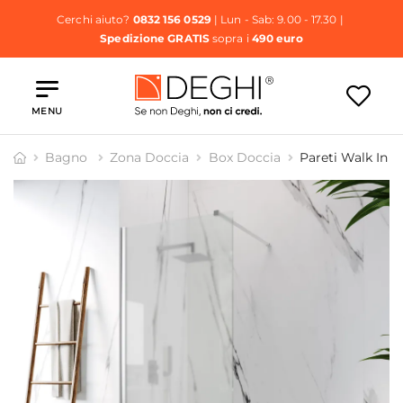
Cerchi aiuto?
0832 156 0529
| Lun - Sab: 9.00 - 17.30 |
Spedizione GRATIS
sopra i
490 euro
MENU
Bagno
Zona Doccia
Box Doccia
Pareti Walk In