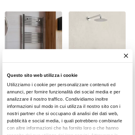
I box doccia in acrilico sono la soluzione pratica e
Doppio soffietto
innovativa per il tuo bagno. Questo materiale
Dimensione
offre una piacevole sensazione a contatto con la
90 x 90 cm
pelle, comodo e facile da pulire, è l'ideale per chi
Reversibile
ricerca materiali resistenti e pratici e confortevoli
Sì - (Quadrato)
per il proprio bagno.
Regolabile
Si
Larghezza Da - A
80 cm
|
90 cm
Questo sito web utilizza i cookie
CODICE:
125CC
CODICE:
GUNDC
Profondità Da - A
Utilizziamo i cookie per personalizzare contenuti ed
Termoarredo scaldasalviette
Composizione doccia
80 cm
|
90 cm
1200x500 cromo curvo
Jacuzzi - Rubinetteria Gun
annunci, per fornire funzionalità dei social media e per
interasse 450 mm - Alpina
con braccio soffione
Entrata
analizzare il nostro traffico. Condividiamo inoltre
doccetta e miscelatore con
Ad angolo
informazioni sul modo in cui utilizza il nostro sito con i
deviatore
Materiale Anta
nostri partner che si occupano di analisi dei dati web,
pubblicità e social media, i quali potrebbero combinarle
€ 77,99
€ 176,00
Acrilico
con altre informazioni che ha fornito loro o che hanno
Finitura Anta