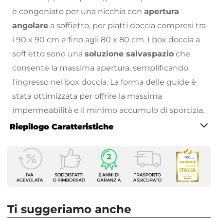
è congeniato per una nicchia con
apertura
angolare
a soffietto, per piatti doccia compresi tra
i 90 x 90 cm e fino agli 80 x 80 cm. I box doccia a
soffietto sono una
soluzione salvaspazio
che
consente la massima apertura, semplificando
l'ingresso nel box doccia. La forma delle guide è
stata ottimizzata per offrire la massima
impermeabilità e il minimo accumulo di sporcizia.
Il box doccia è alto 185h cm, ha profili superiori e
Riepilogo Caratteristiche
inferiori, apertura a soffietto con doppia porta e
Caratteristiche
guide di scorrimento da 3,5 cm in sezione.
Serie
Tra i vantaggi dell'acrilico: la leggerezza,
Elystra
l'installazione rapida, l'apertura reversibile e la
Altezza
pulizia agevole.
185 cm
Ti suggeriamo anche
Apertura