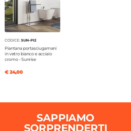
CODICE:
SUN-PI2
Piantana portasciugamani
in vetro bianco e acciaio
cromo - Sunrise
€ 24,00
SAPPIAMO
SORPRENDERTI