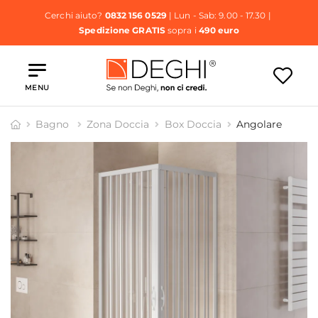
Cerchi aiuto?
0832 156 0529
| Lun - Sab: 9.00 - 17.30 |
Spedizione GRATIS
sopra i
490 euro
MENU
Bagno
Zona Doccia
Box Doccia
Angolare