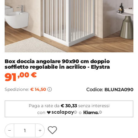
Box doccia angolare 90x90 cm doppio
soffietto regolabile in acrilico - Elystra
91
,00
€
Spedizione:
€ 14,50
Codice:
BLUN2A090
Paga a rate da
€ 30,33
senza interessi
con
o
quantity
quantity
plus
minus
button
button