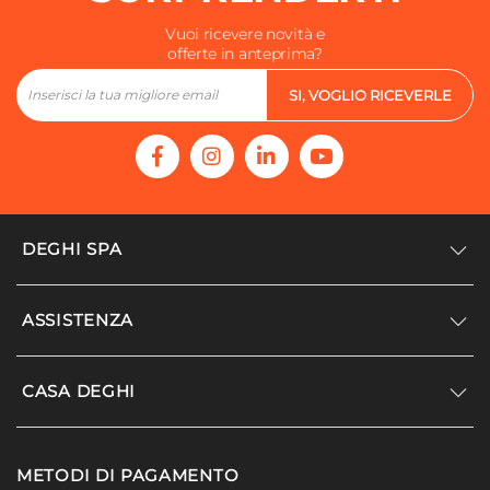
Vuoi ricevere novità e
offerte in anteprima?
SI, VOGLIO RICEVERLE
DEGHI SPA
Accedi/Registrati
ASSISTENZA
Noi siamo Deghi
Politica dei prezzi
Supporto
CASA DEGHI
Lavora con noi
Paga a rate
Diventa fornitore
Località disagiate
Noi Siamo Deghi
Modello organizzativo e codice etico
METODI DI PAGAMENTO
Agevolazioni fiscali
I nostri luoghi