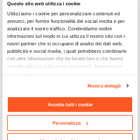
Larghezza Massima
Questo sito web utilizza i cookie
146 cm
Utilizziamo i cookie per personalizzare contenuti ed
Profondità Massima
annunci, per fornire funzionalità dei social media e per
76 cm
analizzare il nostro traffico. Condividiamo inoltre
Entrata
informazioni sul modo in cui utilizza il nostro sito con i
Ad angolo
nostri partner che si occupano di analisi dei dati web,
pubblicità e social media, i quali potrebbero combinarle
Dimensione Entrata
con altre informazioni che ha fornito loro o che hanno
62 cm
raccolto dal suo utilizzo dei loro servizi. Attraverso la
Materiale Anta
sezione "Mostra dettagli" è possibile gestire le proprie
Cristallo temperato
opzioni e modificare le preferenze espresse in qualsiasi
CODICE:
MOUNT
CODICE:
BRERADC
Finitura Anta
Mostra dettagli
momento. Per maggiori informazioni si invita a leggere la
Colonna doccia con
Composizione doccia
Trasparente
nostra
Cookie Policy
.
miscelatore termostatico e
Jacuzzi - Rubinetteria Brera
Spessore Anta
saliscendi telescopico -
con braccio soffione
Accetta tutti i cookie
Mount
doccetta e miscelatore
6 mm
Materiale Profilo
€ 135,01
€ 176,00
Personalizza
Alluminio
Finitura Profilo