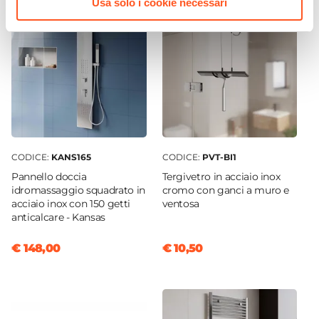
Usa solo i cookie necessari
Lucido
Colore Profilo
Cromo
Sgancio Rapido
Si - Pulizia Facilitata
Sistema Di Apertura
Maniglia
Colore Maniglie O Pomelli
CODICE:
KANS165
CODICE:
PVT-BI1
Cromo
Pannello doccia
Tergivetro in acciaio inox
Installazione
idromassaggio squadrato in
cromo con ganci a muro e
Su piatto doccia
|
Filopavimento
acciaio inox con 150 getti
ventosa
anticalcare - Kansas
€ 148,00
€ 10,50