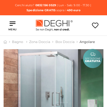
Cerchi aiuto?
0832 156 0529
| Lun - Sab: 9.00 - 17.30 |
Spedizione GRATIS
sopra i
490 euro
MENU
Bagno
Zona Doccia
Box Doccia
Angolare