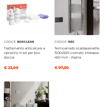
CODICE:
BOXCLEAN
CODICE:
155C
Trattamento anticalcare e
Termoarredo scaldasalviette
ripristino in kit per box
1500x500 cromato interasse
doccia
450 mm - Alpina
€ 23,00
€ 97,00