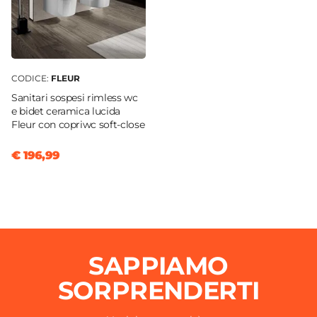
CODICE:
FLEUR
Sanitari sospesi rimless wc
e bidet ceramica lucida
Fleur con copriwc soft-close
€ 196,99
SAPPIAMO
SORPRENDERTI