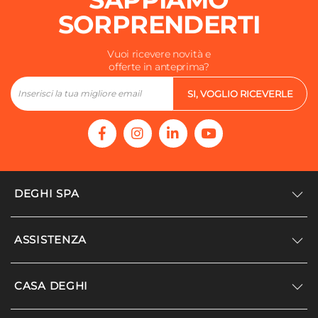
SORPRENDERTI
Vuoi ricevere novità e
offerte in anteprima?
SI, VOGLIO RICEVERLE
DEGHI SPA
Accedi/Registrati
ASSISTENZA
Noi siamo Deghi
Politica dei prezzi
Supporto
CASA DEGHI
Lavora con noi
Paga a rate
Diventa fornitore