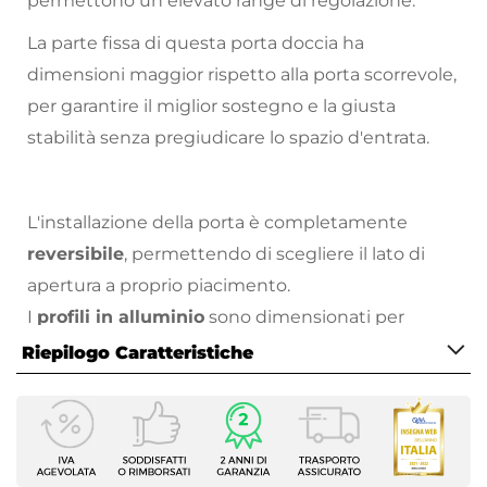
permettono un elevato range di regolazione.
La parte fissa di questa porta doccia ha
dimensioni maggior rispetto alla porta scorrevole,
per garantire il miglior sostegno e la giusta
stabilità senza pregiudicare lo spazio d'entrata.
L'installazione della porta è completamente
reversibile
, permettendo di scegliere il lato di
apertura a proprio piacimento.
I
profili in alluminio
sono dimensionati per
assicurare una tolleranza di regolazione di circa 2,5
Riepilogo Caratteristiche
cm per lato, consentendo la compensazione di
Caratteristiche
fuorisquadro ed adattamenti di misura.
Tipologia
Nicchia