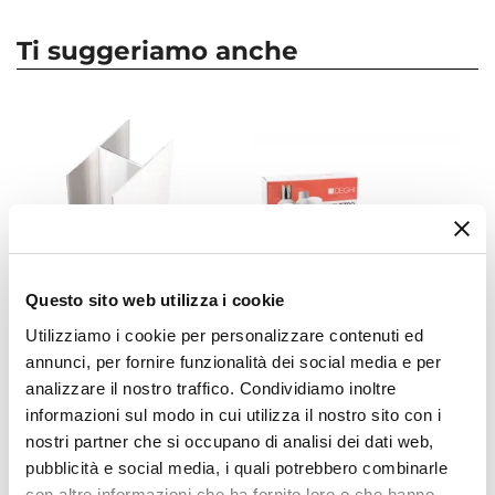
Larghezza
170 cm
Ti suggeriamo anche
Altezza
190 cm
Serie
Ebe
Apertura
Scorrevole
Installazione Reversibile
Si
Questo sito web utilizza i cookie
Regolabile
Utilizziamo i cookie per personalizzare contenuti ed
Si
CODICE:
HPRF1
CODICE:
BOXCLEAN
annunci, per fornire funzionalità dei social media e per
Larghezza Da - A
Profilo di estensione 3,5 - 6
Trattamento anticalcare e
analizzare il nostro traffico. Condividiamo inoltre
167 cm
|
172 cm
cm per box doccia cromato
ripristino in kit per box
informazioni sul modo in cui utilizza il nostro sito con i
in alluminio - Ebe
doccia
Estensibile
nostri partner che si occupano di analisi dei dati web,
Tramite profilo "Ebe" - € 58
pubblicità e social media, i quali potrebbero combinarle
€ 58,00
€ 23,00
Larghezza Massima 1 Profilo
con altre informazioni che ha fornito loro o che hanno