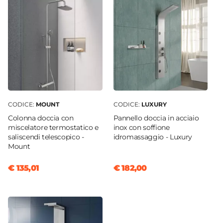
Cromo
Sgancio Rapido
Si - Pulizia Facilitata
Sistema Di Apertura
Maniglia
Colore Maniglie O Pomelli
Cromo
Installazione
CODICE:
MOUNT
CODICE:
LUXURY
Filopavimento
|
Su piatto doccia
Colonna doccia con
Pannello doccia in acciaio
miscelatore termostatico e
inox con soffione
saliscendi telescopico -
idromassaggio - Luxury
Mount
€ 135,01
€ 182,00