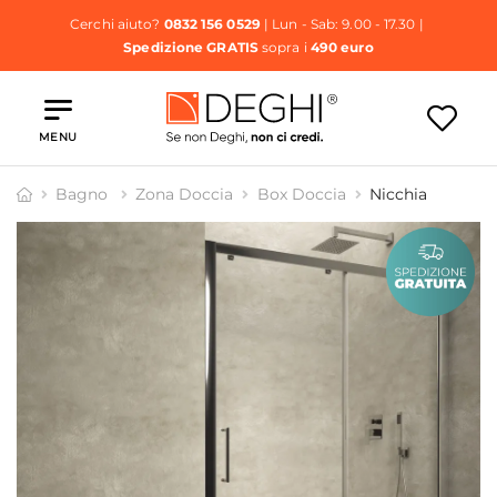
Cerchi aiuto?
0832 156 0529
| Lun - Sab: 9.00 - 17.30 |
Spedizione GRATIS
sopra i
490 euro
MENU
Bagno
Zona Doccia
Box Doccia
Nicchia