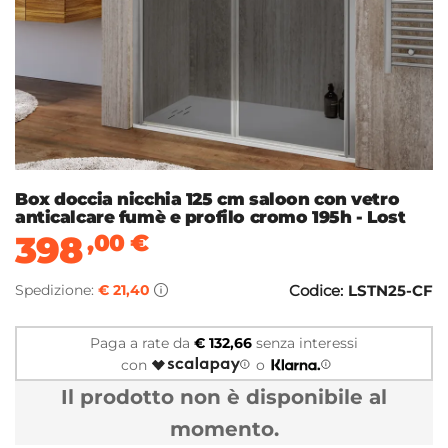
Box doccia nicchia 125 cm saloon con vetro
anticalcare fumè e profilo cromo 195h - Lost
398
,00
€
Spedizione:
€ 21,40
Codice:
LSTN25-CF
Paga a rate da
€ 132,66
senza interessi
con
o
Il prodotto non è disponibile al
momento.