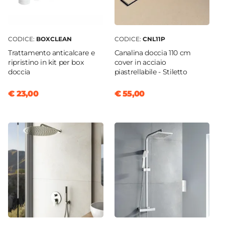
CODICE:
BOXCLEAN
CODICE:
CNL11P
Trattamento anticalcare e
Canalina doccia 110 cm
ripristino in kit per box
cover in acciaio
doccia
piastrellabile - Stiletto
€ 23,00
€ 55,00