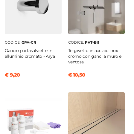
CODICE:
GPA-CR
CODICE:
PVT-BI1
Gancio portasalviette in
Tergivetro in acciaio inox
alluminio cromato - Arya
cromo con ganci a muro e
ventosa
€ 9,20
€ 10,50