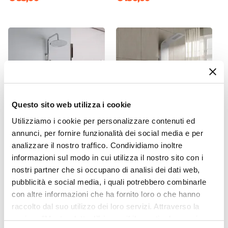
Larghezza Massima 2 Profili
130 cm
Dimensione Entrata
105 cm
Materiale Anta
Vetro temperato
Finitura Anta
Questo sito web utilizza i cookie
Fumè
Utilizziamo i cookie per personalizzare contenuti ed
Anticalcare
annunci, per fornire funzionalità dei social media e per
Si
CODICE:
LGC-C
CODICE:
GLAMM
analizzare il nostro traffico. Condividiamo inoltre
Spessore Anta
Colonna doccia 96,5h cm
Pannello doccia
informazioni sul modo in cui utilizza il nostro sito con i
con deviatore due uscite in
idromassaggio alluminio
6 mm
nostri partner che si occupano di analisi dei dati web,
acciaio cromato - Logica
silver - Glamm
Materiale Profilo
pubblicità e social media, i quali potrebbero combinarle
Alluminio
€ 117,00
€ 215,00
con altre informazioni che ha fornito loro o che hanno
Colore Profilo
raccolto dal suo utilizzo dei loro servizi. Attraverso la
Cromo
sezione "Mostra dettagli" è possibile gestire le proprie