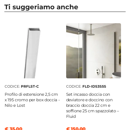
125 cm
Ti suggeriamo anche
Altezza
195 cm
Serie
Lost
Apertura
Doppio battente
Installazione Reversibile
Si
Regolabile
Si
CODICE:
PRFLST-C
CODICE:
FLD-IDS3S5S
Larghezza Da - A
Profilo di estensione 2,5 cm
Set incasso doccia con
125 cm
|
121 cm
x 195 cromo per box doccia -
deviatore e doccino con
Nilo e Lost
braccio doccia 22 cm e
Estensibile
soffione 25 cm spazzolato –
Tramite profilo "Lost" - € 35
Fluid
Larghezza Massima 1 Profilo
€ 35,00
€ 150,00
127,5 cm