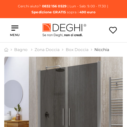
Cerchi aiuto?
0832 156 0529
| Lun - Sab: 9.00 - 17.30 |
Spedizione GRATIS
sopra i
490 euro
MENU
Bagno
Zona Doccia
Box Doccia
Nicchia