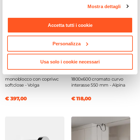
opzioni e modificare le preferenze espresse in qualsiasi
Sistema Di Apertura
Mostra dettagli
momento. Per maggiori informazioni si invita a leggere la
Maniglia
nostra
Cookie Policy
.
Colore Maniglie O Pomelli
Accetta tutti i cookie
Cromo
Braccio Di Sostegno
Personalizza
Incluso
Chiusura
Magnetica
Usa solo i cookie necessari
CODICE:
VG-CBBP
CODICE:
186CC
Installazione
Sanitari filomuro
Termoarredo scaldasalviette
Su piatto doccia
|
Filopavimento
monoblocco con copriwc
1800x600 cromato curvo
softclose - Volga
interasse 550 mm - Alpina
€ 397,00
€ 118,00