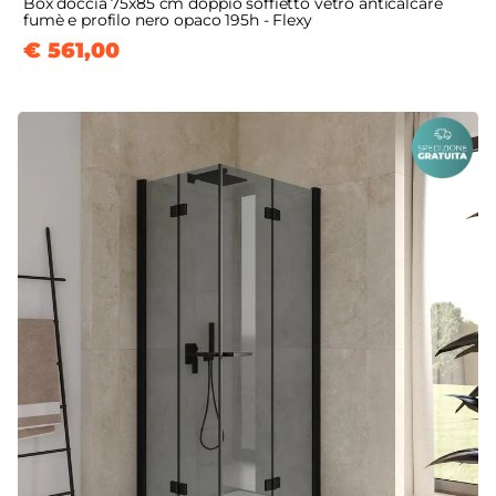
Box doccia 75x85 cm doppio soffietto vetro anticalcare
fumè e profilo nero opaco 195h - Flexy
€ 561,00