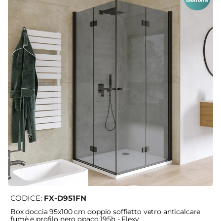
CODICE:
FX-D951FN
Box doccia 95x100 cm doppio soffietto vetro anticalcare
fumè e profilo nero opaco 195h - Flexy