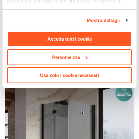
raccolto dal suo utilizzo dei loro servizi. Attraverso la
sezione "Mostra dettagli" è possibile gestire le proprie
opzioni e modificare le preferenze espresse in qualsiasi
Mostra dettagli
momento. Per maggiori informazioni si invita a leggere la
nostra
Cookie Policy
.
Accetta tutti i cookie
CODICE:
FX-D8515FN
Box doccia 85x105 cm doppio soffietto vetro anticalcare
fumè e profilo nero opaco 195h - Flexy
Personalizza
€ 586,00
Usa solo i cookie necessari