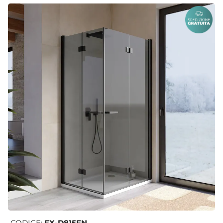
CODICE:
FX-D815FN