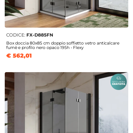
CODICE:
FX-D885FN
Box doccia 80x85 cm doppio soffietto vetro anticalcare
fumè e profilo nero opaco 195h - Flexy
€ 562,01