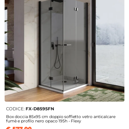
CODICE:
FX-D8595FN
Box doccia 85x95 cm doppio soffietto vetro anticalcare
fumè e profilo nero opaco 195h - Flexy
€ 577,00