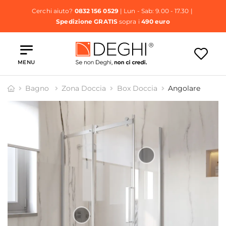
Cerchi aiuto?
0832 156 0529
| Lun - Sab: 9.00 - 17.30 |
Spedizione GRATIS
sopra i
490 euro
MENU
Bagno
Zona Doccia
Box Doccia
Angolare