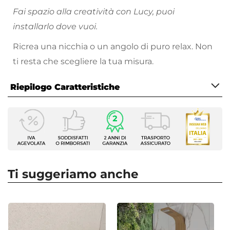
Fai spazio alla creatività con Lucy, puoi
installarlo dove vuoi.
Ricrea una nicchia o un angolo di puro relax. Non
ti resta che scegliere la tua misura.
Riepilogo Caratteristiche
Caratteristiche
Serie
Lucy
Altezza
200 cm
Ti suggeriamo anche
Apertura
Scorrevole
Dimensione
80 x 100 cm