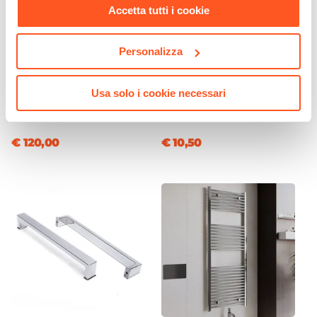
Accetta tutti i cookie
Personalizza
CODICE:
ART-24C
CODICE:
PVT-BI1
Set mensole per box doccia
Tergivetro in acciaio inox
Usa solo i cookie necessari
42 cm cromo - Aqua
cromo con ganci a muro e
ventosa
€ 120,00
€ 10,50