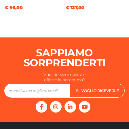
€ 96,00
€ 127,00
SAPPIAMO
SORPRENDERTI
Vuoi ricevere novità e
offerte in anteprima?
SI, VOGLIO RICEVERLE