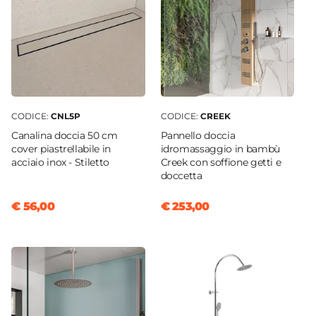
Reversibile
Sì - (100 x 80 cm)
Regolabile
Si
Larghezza Da - A
98,7 cm
|
100 cm
CODICE:
CNL5P
CODICE:
CREEK
Profondità Da - A
Canalina doccia 50 cm
Pannello doccia
80 cm
|
78,5 cm
cover piastrellabile in
idromassaggio in bambù
acciaio inox - Stiletto
Creek con soffione getti e
Entrata
doccetta
Su lato lungo
Dimensione Entrata
€ 56,00
€ 253,00
37 cm
Materiale Anta
Vetro temperato
Finitura Anta
Trasparente
Anticalcare