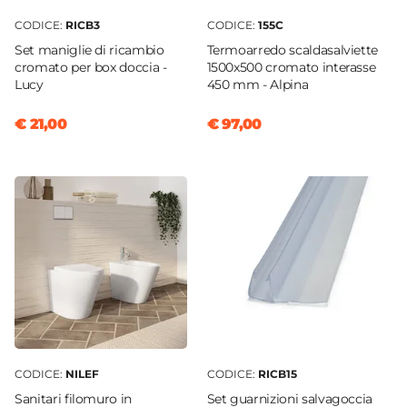
CODICE:
RICB3
CODICE:
155C
Set maniglie di ricambio
Termoarredo scaldasalviette
cromato per box doccia -
1500x500 cromato interasse
Lucy
450 mm - Alpina
€ 21,00
€ 97,00
CODICE:
NILEF
CODICE:
RICB15
Sanitari filomuro in
Set guarnizioni salvagoccia