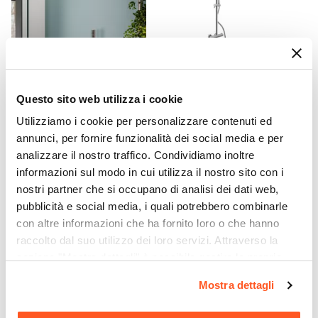
Si
Spessore Anta
8 mm
Materiale Profilo
CODICE:
LIR-IDS3S3S
CODICE:
CAROLINA
Alluminio
Questo sito web utilizza i cookie
Set incasso doccia con
Colonna doccia
Colore Profilo
deviatore e doccino con
termostatica Jacuzzi -
Utilizziamo i cookie per personalizzare contenuti ed
braccio doccia 22 cm e
Rubinetteria soffione 20cm
Cromo
annunci, per fornire funzionalità dei social media e per
soffione 30 cm spazzolato –
e doccetta
Sistema Di Apertura
analizzare il nostro traffico. Condividiamo inoltre
Lir
Maniglia
informazioni sul modo in cui utilizza il nostro sito con i
€ 150,00
€ 182,00
nostri partner che si occupano di analisi dei dati web,
Colore Maniglie O Pomelli
pubblicità e social media, i quali potrebbero combinarle
Cromo
con altre informazioni che ha fornito loro o che hanno
Installazione
raccolto dal suo utilizzo dei loro servizi. Attraverso la
Su piatto doccia
|
Filopavimento
sezione "Mostra dettagli" è possibile gestire le proprie
opzioni e modificare le preferenze espresse in qualsiasi
Mostra dettagli
momento. Per maggiori informazioni si invita a leggere la
nostra
Cookie Policy
.