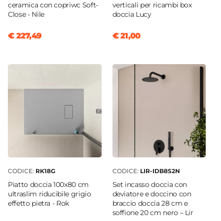
ceramica con copriwc Soft-
verticali per ricambi box
Close - Nile
doccia Lucy
€ 227,49
€ 21,00
CODICE:
RK18G
CODICE:
LIR-IDB8S2N
Piatto doccia 100x80 cm
Set incasso doccia con
ultraslim riducibile grigio
deviatore e doccino con
effetto pietra - Rok
braccio doccia 28 cm e
soffione 20 cm nero – Lir