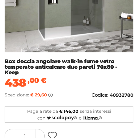
Box doccia angolare walk-in fume vetro
temperato anticalcare due pareti 70x80 -
Keep
438
,00
€
Spedizione:
€ 29,60
Codice:
40932780
Paga a rate da
€ 146,00
senza interessi
con
o
quantity
quantity