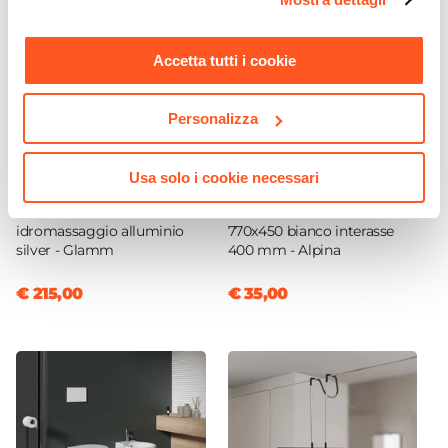
momento. Per maggiori informazioni si invita a leggere la
nostra
Cookie Policy
.
Accetta tutti i cookie
Personalizza
Usa solo i cookie necessari
CODICE:
GLAMM
CODICE:
7745B
Pannello doccia
Termoarredo scaldasalviette
idromassaggio alluminio
770x450 bianco interasse
silver - Glamm
400 mm - Alpina
€ 215,00
€ 35,00