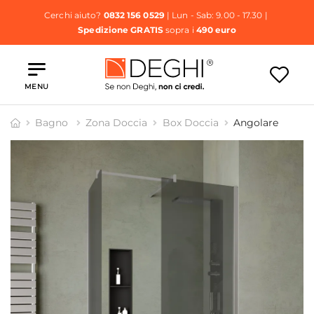
Cerchi aiuto?
0832 156 0529
| Lun - Sab: 9.00 - 17.30 |
Spedizione GRATIS
sopra i
490 euro
MENU
Bagno
Zona Doccia
Box Doccia
Angolare