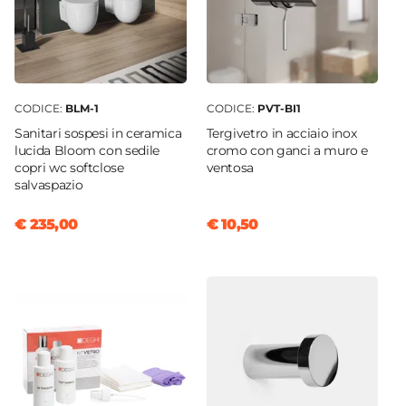
CODICE:
BLM-1
CODICE:
PVT-BI1
Sanitari sospesi in ceramica
Tergivetro in acciaio inox
lucida Bloom con sedile
cromo con ganci a muro e
copri wc softclose
ventosa
salvaspazio
€ 235,00
€ 10,50