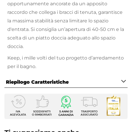
opportunamente ancorate da un apposito
raccordo che collega i bracci di tenuta, garantisce
la massima stabilità senza limitare lo spazio
d'entrata. Si consiglia un’apertura di 40-50 cm e la
scelta di un piatto doccia adeguato allo spazio
doccia.
Keep, i mille volti del tuo progetto d’arredamento
per il bagno.
Lasciati ispirare dalle finiture dei profili e scegli il
Riepilogo Caratteristiche
tuo walk-in due lati completamente reversibile e
adattabile alle tue esigenze, con Keep troverai la
Caratteristiche
soluzione perfetta per te.
Serie
Keep
Altezza
200 cm