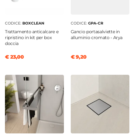
CODICE:
BOXCLEAN
CODICE:
GPA-CR
Trattamento anticalcare e
Gancio portasalviette in
ripristino in kit per box
alluminio cromato - Arya
doccia
€ 23,00
€ 9,20