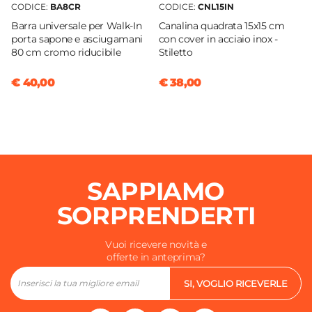
CODICE:
BA8CR
CODICE:
CNL15IN
Barra universale per Walk-In
Canalina quadrata 15x15 cm
porta sapone e asciugamani
con cover in acciaio inox -
80 cm cromo riducibile
Stiletto
€ 40,00
€ 38,00
SAPPIAMO
SORPRENDERTI
Vuoi ricevere novità e
offerte in anteprima?
SI, VOGLIO RICEVERLE