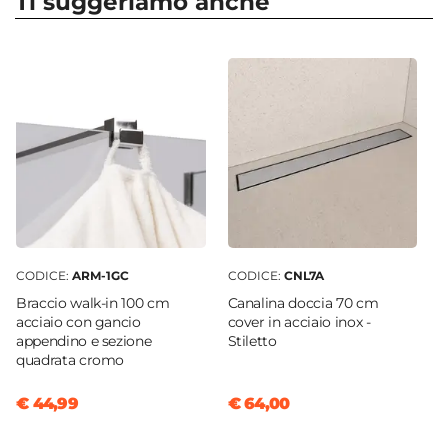
Ti suggeriamo anche
Apertura
Walk in
Dimensione
70 x 80 cm
Reversibile
Sì - (80 x 70 cm)
Regolabile
Si
Larghezza Da - A
78,5 cm
|
80 cm
CODICE:
ARM-1GC
CODICE:
CNL7A
Profondità Da - A
Braccio walk-in 100 cm
Canalina doccia 70 cm
68,5 cm
|
70 cm
acciaio con gancio
cover in acciaio inox -
Entrata
appendino e sezione
Stiletto
quadrata cromo
Su lato lungo
Dimensione Entrata
€ 44,99
€ 64,00
40 cm
Materiale Anta