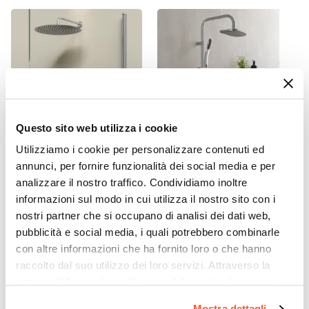
Vetro temperato
Finitura Anta
Fumè
Anticalcare
Si
Spessore Anta
Questo sito web utilizza i cookie
8 mm
Materiale Profilo
Utilizziamo i cookie per personalizzare contenuti ed
CODICE:
LIR-IB4S4
CODICE:
MT-DC
annunci, per fornire funzionalità dei social media e per
Alluminio
Set incasso doccia con
Colonna doccia a ponte in
analizzare il nostro traffico. Condividiamo inoltre
Colore Profilo
braccio 40 cm e soffione 40
acciaio con soffione
informazioni sul modo in cui utilizza il nostro sito con i
cm cromo – Lir
minimal cm 23 x 15 design -
Cromo
nostri partner che si occupano di analisi dei dati web,
Montana
Braccio Di Sostegno
pubblicità e social media, i quali potrebbero combinarle
Riducibile da 100 fino a 50 cm
|
Incluso
€ 88,00
€ 57,00
con altre informazioni che ha fornito loro o che hanno
Installazione
raccolto dal suo utilizzo dei loro servizi. Attraverso la
Filopavimento
|
Su piatto doccia
sezione "Mostra dettagli" è possibile gestire le proprie
opzioni e modificare le preferenze espresse in qualsiasi
Mostra dettagli