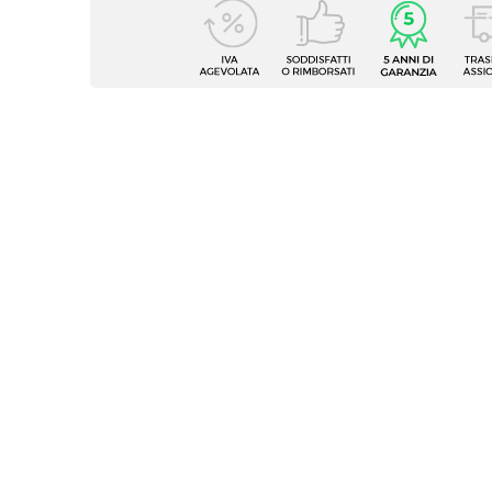
Caratteristiche
Serie
Keep
Altezza
200 c
Apertura
Walk i
Dimensione
70 x 9
Reversibile
Sì - (9
Regolabile
Si
Larghezza Da - A
88,5 
Profondità Da - A
68,5 
Entrata
Su lat
Dimensione Entrata
50 cm
Materiale Anta
Vetro 
Finitura Anta
Traspa
Anticalcare
Si
Spessore Anta
8 mm
Materiale Profilo
Allumi