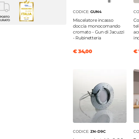
CODICE:
GUN4
CO
m
Miscelatore incasso
Co
doccia monocomando
te
n
cromato - Gun di Jacuzzi
ac
0 cm
- Rubinetteria
in
0 x 70 cm)
€ 34,00
€ 
cm
|
90 cm
cm
|
70 cm
o lungo
temperato
rente
CODICE:
ZN-D9C
CO
nio