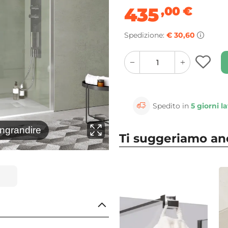
435
,00
€
Spedizione:
€ 30,60
quantity
quantity
plus
minus
button
button
Spedito in
5 giorni la
⚲
ingrandire
Clicca 
Ti suggeriamo a