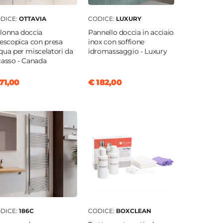
DICE:
OTTAVIA
CODICE:
LUXURY
lonna doccia
Pannello doccia in acciaio
lescopica con presa
inox con soffione
qua per miscelatori da
idromassaggio - Luxury
casso - Canada
71,00
€ 182,00
DICE:
186C
CODICE:
BOXCLEAN