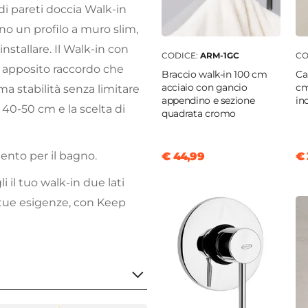
i pareti doccia Walk-in
no un profilo a muro slim,
installare. Il Walk-in con
CODICE:
ARM-1GC
CO
 apposito raccordo che
Braccio walk-in 100 cm
Ca
acciaio con gancio
cm
ma stabilità senza limitare
appendino e sezione
ino
i 40-50 cm e la scelta di
quadrata cromo
mento per il bagno.
€ 44,99
€ 
li il tuo walk-in due lati
 tue esigenze, con Keep