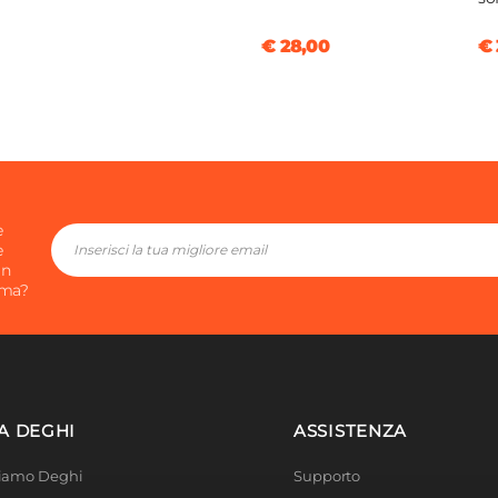
€ 28,00
€ 
e
e
in
ima?
A DEGHI
ASSISTENZA
Siamo Deghi
Supporto