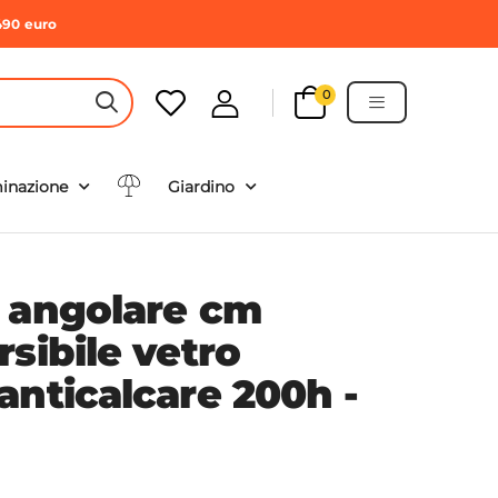
490 euro
0
HEADER SEARCH BUTTON
minazione
Giardino
 angolare cm
sibile vetro
anticalcare 200h -