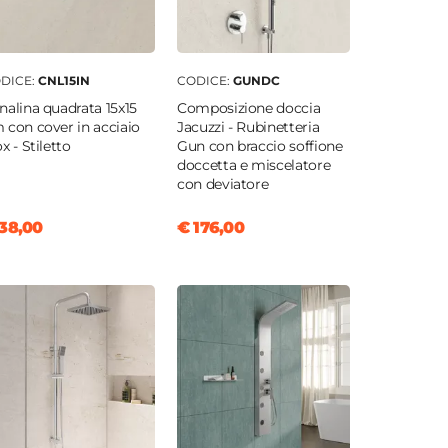
DICE:
CNL15IN
CODICE:
GUNDC
nalina quadrata 15x15
Composizione doccia
 con cover in acciaio
Jacuzzi - Rubinetteria
x - Stiletto
Gun con braccio soffione
doccetta e miscelatore
con deviatore
38,00
€ 176,00