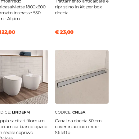
rmoarredo
Trattamento anticalcare e
aldasalviette 1800x600
ripristino in kit per box
omato interasse 550
doccia
 - Alpina
122,00
€ 23,00
DICE:
LINDEFM
CODICE:
CNL5A
ppia sanitari filomuro
Canalina doccia 50 cm
 ceramica bianco opaco
cover in acciaio inox -
n sedile copriwc
Stiletto
ftclose