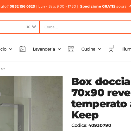
aiuto?
0832 156 0529
| Lun - Sab: 9.00 - 17.30 |
Spedizione GRATIS
sopra i
icio
Lavanderia
Cucina
Illu
re
Box doccia
70x90 rever
temperato 
Keep
Codice:
40930790