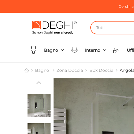
Cerchi 
Tutti
Bagno
Interno
Uff
Bagno
Zona Doccia
Box Doccia
Angola