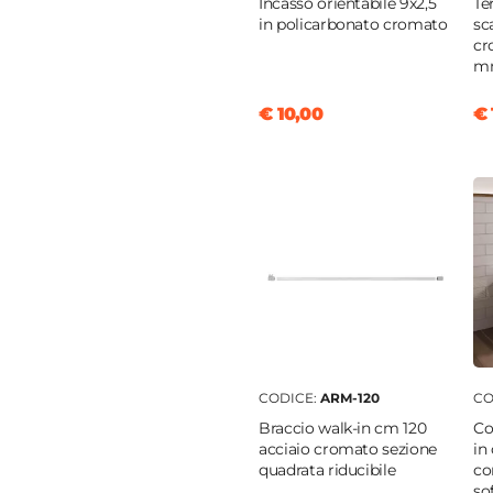
Incasso orientabile 9x2,5
Te
in policarbonato cromato
sc
cr
bile da 100 fino a 50 cm
|
mm
o
€ 10,00
€ 
avimento
|
Su piatto doccia
CODICE:
ARM-120
CO
Braccio walk-in cm 120
Co
acciaio cromato sezione
in
quadrata riducibile
co
so