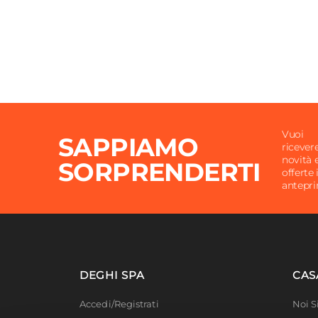
Vuoi
SAPPIAMO
ricever
novità 
SORPRENDERTI
offerte 
antepr
DEGHI SPA
CAS
Accedi/Registrati
Noi 