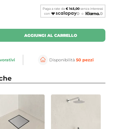
Paga a rate da
€ 145,00
senza interessi
con
o
AGGIUNGI AL CARRELLO
vorativi
Disponibilità
50 pezzi
⚲
per ingrandire
Cli
nche