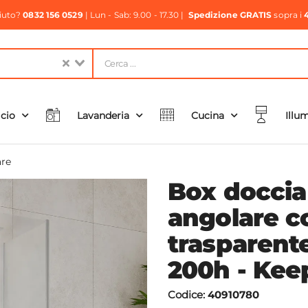
aiuto?
0832 156 0529
| Lun - Sab: 9.00 - 17.30 |
Spedizione GRATIS
sopra i
icio
Lavanderia
Cucina
Illu
re
Box doccia
angolare c
trasparent
200h - Kee
Codice:
40910780