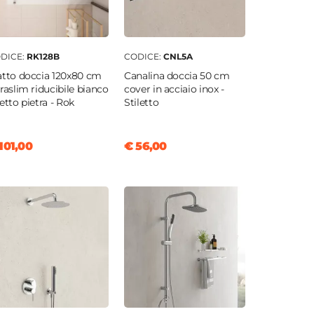
DICE:
RK128B
CODICE:
CNL5A
atto doccia 120x80 cm
Canalina doccia 50 cm
traslim riducibile bianco
cover in acciaio inox -
fetto pietra - Rok
Stiletto
101,00
€ 56,00