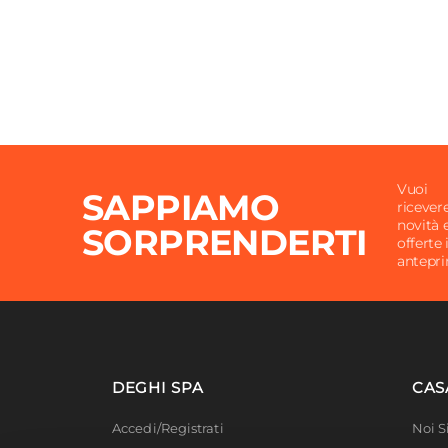
Vuoi
SAPPIAMO
ricever
novità 
SORPRENDERTI
offerte 
antepr
DEGHI SPA
CAS
Accedi/Registrati
Noi 