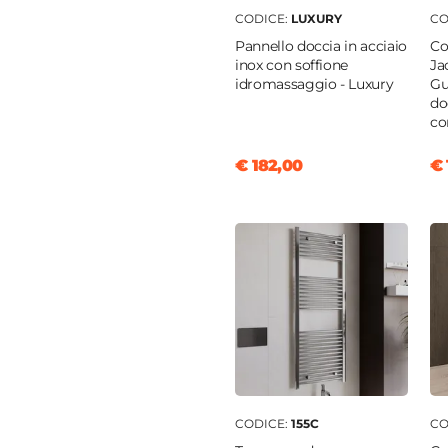
n
CODICE:
LUXURY
CO
0 cm
Pannello doccia in acciaio
Co
0 x 70 cm)
inox con soffione
Ja
idromassaggio - Luxury
Gu
 a scelta
do
co
temperato
€ 182,00
€ 
rente
nio
bile da 100 fino a 50 cm
|
o
tto doccia
|
Filopavimento
CODICE:
155C
CO