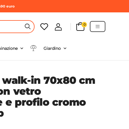
490 euro
0
HEADER SEARCH BUTTON
minazione
Giardino
 walk-in 70x80 cm
on vetro
e e profilo cromo
p