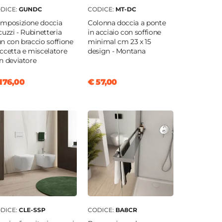
DICE:
GUNDC
CODICE:
MT-DC
mposizione doccia
Colonna doccia a ponte
cuzzi - Rubinetteria
in acciaio con soffione
n con braccio soffione
minimal cm 23 x 15
ccetta e miscelatore
design - Montana
n deviatore
176,00
€ 57,00
DICE:
CLE-SSP
CODICE:
BA8CR