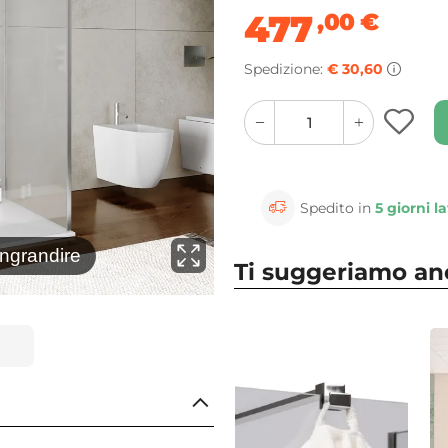
477
,00
€
Spedizione:
€ 30,60
quantity
quantity
plus
minus
button
button
Spedito in
5 giorni la
⚲
ingrandire
Clicca 
Ti suggeriamo a