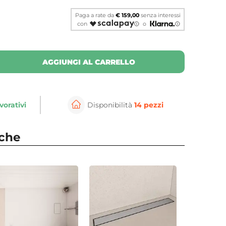
Paga a rate da
€ 159,00
senza interessi
con
o
AGGIUNGI AL CARRELLO
vorativi
Disponibilità
14 pezzi
⚲
per ingrandire
Cli
nche