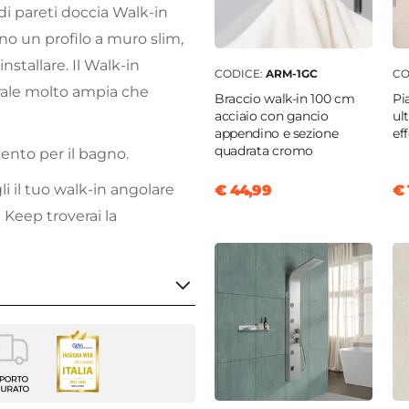
i pareti doccia Walk-in
no un profilo a muro slim,
installare. Il Walk-in
CODICE:
ARM-1GC
CO
erale molto ampia che
Braccio walk-in 100 cm
Pi
acciaio con gancio
ul
appendino e sezione
ef
quadrata cromo
mento per il bagno.
gli il tuo walk-in angolare
€ 44,99
€ 
 Keep troverai la
m