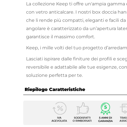
La collezione Keep ti offre un'ampia gamma d
con vetro anticalcare. I nostri box doccia han
che li rende più compatti, eleganti e facili da 
angolare è caratterizzato da un’apertura lat
garantisce il massimo comfort.
Keep, i mille volti del tuo progetto d’arreda
Lasciati ispirare dalle finiture dei profili e sce
reversibile e adattabile alle tue esigenze, con
soluzione perfetta per te.
Riepilogo Caratteristiche
Caratteristiche
Serie
Keep
Altezza
200 c