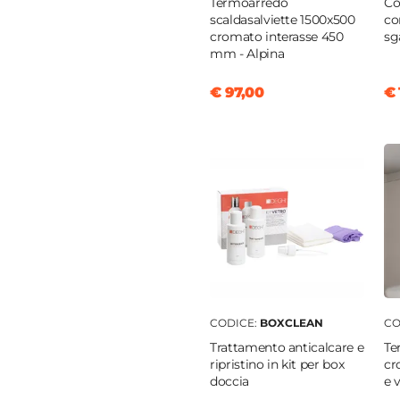
Termoarredo
Co
scaldasalviette 1500x500
co
cromato interasse 450
sg
mm - Alpina
€ 97,00
€ 
CODICE:
BOXCLEAN
CO
Trattamento anticalcare e
Te
ripristino in kit per box
cr
doccia
e 