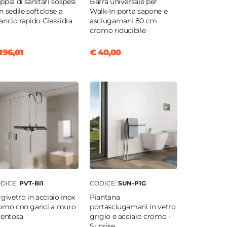
ppia di sanitari sospesi
Barra universale per
n sedile softclose a
Walk-In porta sapone e
ancio rapido Clessidra
asciugamani 80 cm
cromo riducibile
196,01
€ 40,00
DICE:
PVT-BI1
CODICE:
SUN-P1G
rgivetro in acciaio inox
Piantana
omo con ganci a muro
portasciugamani in vetro
ventosa
grigio e acciaio cromo -
Sunrise