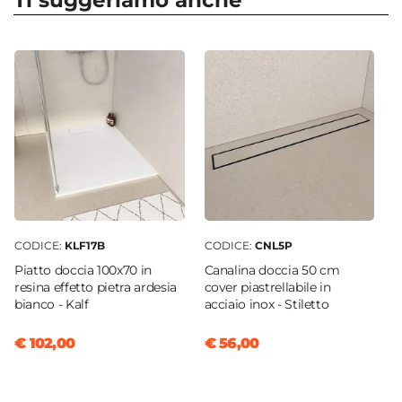
Ti suggeriamo anche
Apertura
Soffietto
Dimensione
90 x 70 cm
Reversibile
Sì - (90 x 70 cm)
Regolabile
Si
Larghezza Da - A
68 cm
|
70 cm
CODICE:
KLF17B
CODICE:
CNL5P
Profondità Da - A
Piatto doccia 100x70 in
Canalina doccia 50 cm
90 cm
|
88 cm
resina effetto pietra ardesia
cover piastrellabile in
bianco - Kalf
acciaio inox - Stiletto
Estensibile
Tramite profilo "Flexy" - € 34
€ 102,00
€ 56,00
Larghezza Massima
73,4 cm
Profondità Massima