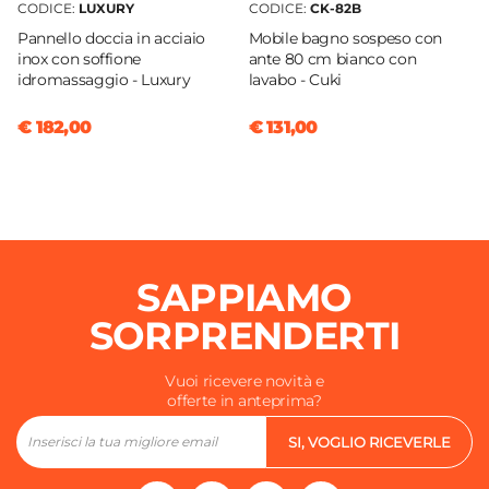
CODICE:
LUXURY
CODICE:
CK-82B
Pannello doccia in acciaio
Mobile bagno sospeso con
inox con soffione
ante 80 cm bianco con
idromassaggio - Luxury
lavabo - Cuki
€ 182,00
€ 131,00
SAPPIAMO
SORPRENDERTI
Vuoi ricevere novità e
offerte in anteprima?
SI, VOGLIO RICEVERLE