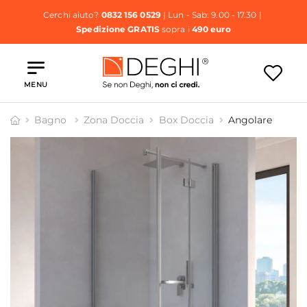
Cerchi aiuto?
0832 156 0529
| Lun - Sab: 9.00 - 17.30 |
Spedizione GRATIS
sopra i
490 euro
MENU
Bagno
Zona Doccia
Box Doccia
Angolare