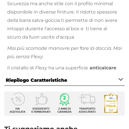
Sicurezza ma anche stile con il profilo minimal
disponibile in diverse finiture. Il ridotto spessore
della barra salva-goccia ti permette di non avere
intoppi durante l'accesso al box e ti tiene al
sicuro da fuori uscite d'acqua.
Mai più scomode manovre per fare la doccia. Mai
più senza Flexy.
Il cristallo di
Flexy
ha una superficie
anticalcare
che ne agevola la pulizia. Più comodo di così!
Riepilogo Caratteristiche
Caratteristiche
Serie
Flexy
Altezza
195 cm