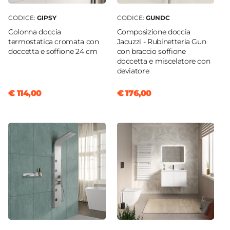
CODICE:
GIPSY
CODICE:
GUNDC
Colonna doccia
Composizione doccia
termostatica cromata con
Jacuzzi - Rubinetteria Gun
doccetta e soffione 24 cm
con braccio soffione
doccetta e miscelatore con
deviatore
€ 114,00
€ 176,00