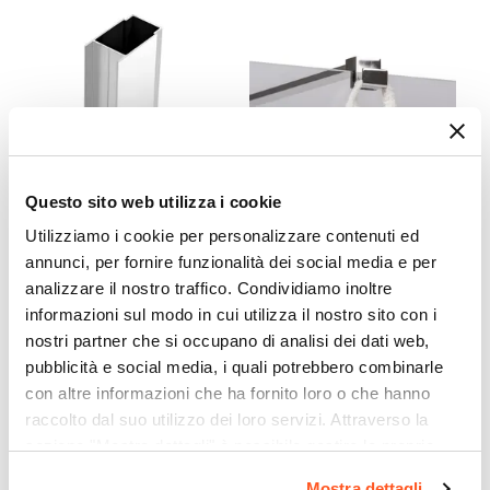
93,4 cm
Entrata
Su lato corto
Dimensione Entrata
61 cm
Materiale Anta
Questo sito web utilizza i cookie
Vetro temperato
CODICE:
PROFMZ
CODICE:
ARM-1GC
Finitura Anta
Utilizziamo i cookie per personalizzare contenuti ed
Profilo di estensione per box
Braccio walk-in 100 cm
annunci, per fornire funzionalità dei social media e per
Trasparente
doccia 3,6 cm cromo -
acciaio con gancio
analizzare il nostro traffico. Condividiamo inoltre
Anticalcare
Moritz e Flexy
appendino e sezione
informazioni sul modo in cui utilizza il nostro sito con i
quadrata cromo
Si
nostri partner che si occupano di analisi dei dati web,
Spessore Anta
pubblicità e social media, i quali potrebbero combinarle
€ 34,00
€ 44,99
6 mm
con altre informazioni che ha fornito loro o che hanno
Materiale Profilo
raccolto dal suo utilizzo dei loro servizi. Attraverso la
Alluminio
sezione "Mostra dettagli" è possibile gestire le proprie
Colore Profilo
opzioni e modificare le preferenze espresse in qualsiasi
Mostra dettagli