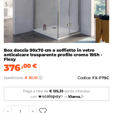
Box doccia 90x70 cm a soffietto in vetro
anticalcare trasparente profilo cromo 195h -
Flexy
376
,00
€
Spedizione:
€ 30,10
Codice:
FX-F79C
Paga a rate da
€ 125,33
senza interessi
con
o
quantity
quantity