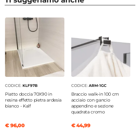
Ti suggeriamo anche
Apertura
Soffietto
Dimensione
90 x 70 cm
Reversibile
Sì - (90 x 70 cm)
Regolabile
Si
Larghezza Da - A
68 cm
|
70 cm
CODICE:
KLF97B
CODICE:
ARM-1GC
Profondità Da - A
Piatto doccia 70X90 in
Braccio walk-in 100 cm
90 cm
|
88 cm
resina effetto pietra ardesia
acciaio con gancio
bianco - Kalf
appendino e sezione
Estensibile
quadrata cromo
Tramite profilo "Flexy" - € 34
Larghezza Massima
€ 96,00
€ 44,99
75,4 cm
Profondità Massima