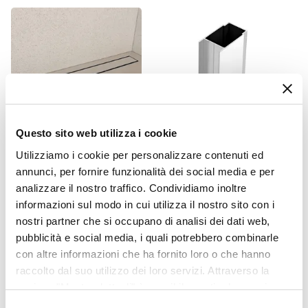
95,4 cm
Entrata
Su lato corto
Dimensione Entrata
61 cm
Materiale Anta
Vetro temperato
Questo sito web utilizza i cookie
Finitura Anta
Utilizziamo i cookie per personalizzare contenuti ed
CODICE:
CNL5P
CODICE:
PROFMZ
Opaco
annunci, per fornire funzionalità dei social media e per
Canalina doccia 50 cm
Profilo di estensione per box
Anticalcare
analizzare il nostro traffico. Condividiamo inoltre
cover piastrellabile in
doccia 3,6 cm cromo -
acciaio inox - Stiletto
Moritz e Flexy
Si
informazioni sul modo in cui utilizza il nostro sito con i
nostri partner che si occupano di analisi dei dati web,
Spessore Anta
€ 56,00
€ 34,00
pubblicità e social media, i quali potrebbero combinarle
6 mm
con altre informazioni che ha fornito loro o che hanno
Materiale Profilo
raccolto dal suo utilizzo dei loro servizi. Attraverso la
Alluminio
sezione "Mostra dettagli" è possibile gestire le proprie
Finitura Profilo
opzioni e modificare le preferenze espresse in qualsiasi