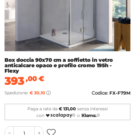
Box doccia 90x70 cm a soffietto in vetro
anticalcare opaco e profilo cromo 195h -
Flexy
393
,00
€
Spedizione:
€ 30,10
Codice:
FX-F79M
Paga a rate da
€ 131,00
senza interessi
con
o
quantity
quantity