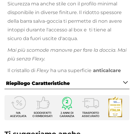
Sicurezza ma anche stile con il profilo minimal
disponibile in diverse finiture. Il ridotto spessore
della barra salva-goccia ti permette di non avere
intoppi durante l'accesso al box e ti tiene al
sicuro da fuori uscite d'acqua.
Mai più scomode manovre per fare la doccia. Mai
più senza Flexy.
Il cristallo di
Flexy
ha una superficie
anticalcare
che ne agevola la pulizia. Più comodo di così!
Riepilogo Caratteristiche
Caratteristiche
Serie
Flexy
Altezza
195 cm