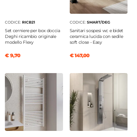
CODICE:
RICB21
CODICE:
SMART/DEG
Set cerniere per box doccia
Sanitari sospesi wc e bidet
Deghi ricambio originale
ceramica lucida con sedile
modello Flexy
soft close - Easy
€ 9,70
€ 147,00