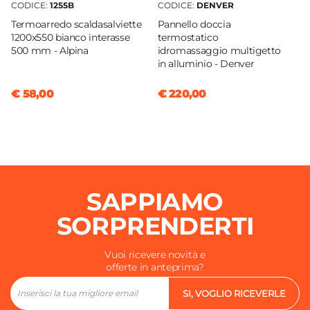
CODICE:
1255B
CODICE:
DENVER
Termoarredo scaldasalviette
Pannello doccia
1200x550 bianco interasse
termostatico
500 mm - Alpina
idromassaggio multigetto
in alluminio - Denver
€ 58,00
€ 220,00
SAPPIAMO
SORPRENDERTI
Vuoi ricevere novità e
offerte in anteprima?
SI, VOGLIO RICEVERLE