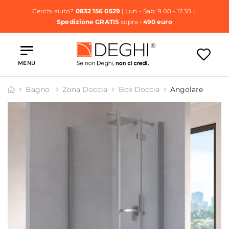
Cerchi aiuto?
0832 156 0529
| Lun - Sab: 9.00 - 17.30 |
Spedizione GRATIS
sopra i
490 euro
MENU
Bagno
Zona Doccia
Box Doccia
Angolare