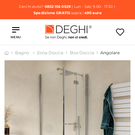
Cerchi aiuto?
0832 156 0529
| Lun - Sab: 9.00 - 17.30 |
Spedizione GRATIS
sopra i
490 euro
MENU
Bagno
Zona Doccia
Box Doccia
Angolare