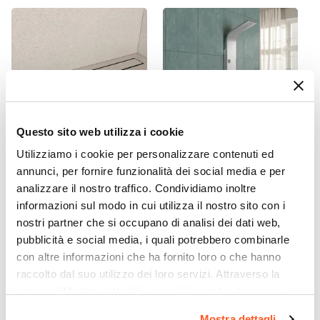
73,4 cm
Entrata
Su lato a scelta
Dimensione Entrata
61 cm
Materiale Anta
Questo sito web utilizza i cookie
Vetro temperato
Finitura Anta
Utilizziamo i cookie per personalizzare contenuti ed
CODICE:
CNL5P
CODICE:
LUXURY
annunci, per fornire funzionalità dei social media e per
Trasparente
Canalina doccia 50 cm
Pannello doccia in acciaio
analizzare il nostro traffico. Condividiamo inoltre
Anticalcare
cover piastrellabile in
inox con soffione
informazioni sul modo in cui utilizza il nostro sito con i
acciaio inox - Stiletto
idromassaggio - Luxury
Si
nostri partner che si occupano di analisi dei dati web,
Spessore Anta
pubblicità e social media, i quali potrebbero combinarle
€ 56,00
€ 182,00
6 mm
con altre informazioni che ha fornito loro o che hanno
Materiale Profilo
raccolto dal suo utilizzo dei loro servizi. Attraverso la
Alluminio
sezione "Mostra dettagli" è possibile gestire le proprie
Colore Profilo
opzioni e modificare le preferenze espresse in qualsiasi
Mostra dettagli