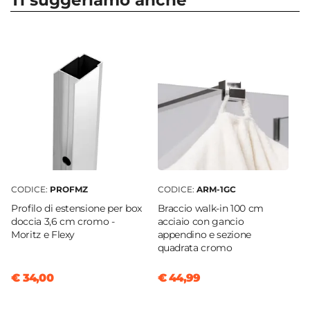
Ti suggeriamo anche
Apertura
Soffietto
Dimensione
70 x 70 cm
Reversibile
Sì - (Quadrato)
Regolabile
Si
Larghezza Da - A
70 cm
|
68 cm
CODICE:
PROFMZ
CODICE:
ARM-1GC
Profondità Da - A
Profilo di estensione per box
Braccio walk-in 100 cm
68 cm
|
70 cm
doccia 3,6 cm cromo -
acciaio con gancio
Moritz e Flexy
appendino e sezione
Estensibile
quadrata cromo
Tramite profilo "Flexy" - € 34
Larghezza Massima
€ 34,00
€ 44,99
73,4 cm
Profondità Massima