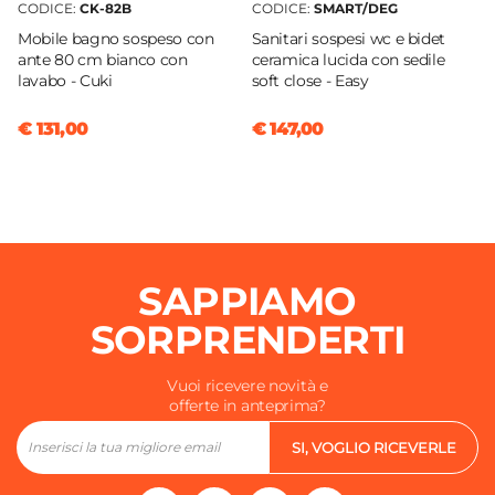
CODICE:
CK-82B
CODICE:
SMART/DEG
Mobile bagno sospeso con
Sanitari sospesi wc e bidet
ante 80 cm bianco con
ceramica lucida con sedile
lavabo - Cuki
soft close - Easy
€ 131,00
€ 147,00
SAPPIAMO
SORPRENDERTI
Vuoi ricevere novità e
offerte in anteprima?
SI, VOGLIO RICEVERLE