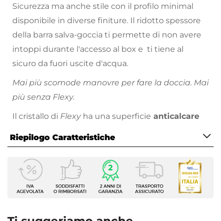
Sicurezza ma anche stile con il profilo minimal
disponibile in diverse finiture. Il ridotto spessore
della barra salva-goccia ti permette di non avere
intoppi durante l'accesso al box e ti tiene al
sicuro da fuori uscite d'acqua.
Mai più scomode manovre per fare la doccia. Mai
più senza Flexy.
Il cristallo di
Flexy
ha una superficie
anticalcare
che ne agevola la pulizia. Più comodo di così!
Riepilogo Caratteristiche
Caratteristiche
Serie
Flexy
Altezza
195 cm