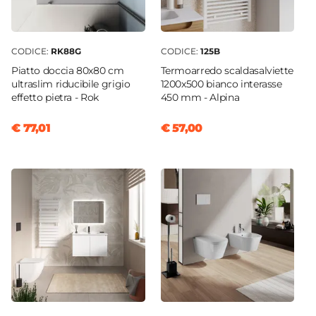
CODICE:
RK88G
CODICE:
125B
Piatto doccia 80x80 cm
Termoarredo scaldasalviette
ultraslim riducibile grigio
1200x500 bianco interasse
effetto pietra - Rok
450 mm - Alpina
€ 77,01
€ 57,00