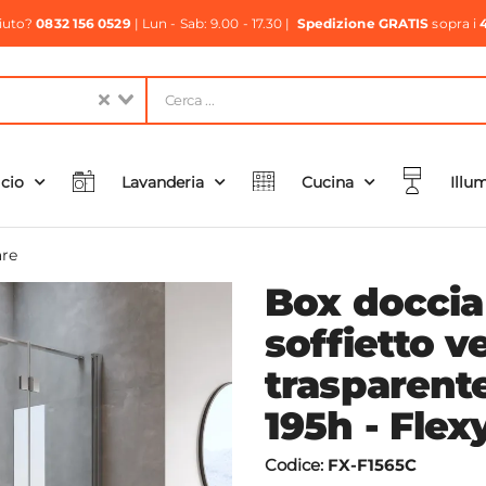
aiuto?
0832 156 0529
| Lun - Sab: 9.00 - 17.30 |
Spedizione GRATIS
sopra i
icio
Lavanderia
Cucina
Illu
re
Box doccia
soffietto v
trasparent
195h - Flex
Codice:
FX-F1565C