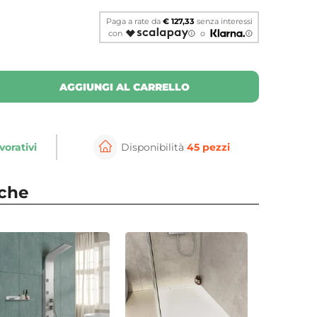
Paga a rate da
€ 127,33
senza interessi
con
o
AGGIUNGI AL CARRELLO
vorativi
Disponibilità
45 pezzi
⚲
per ingrandire
Cli
nche