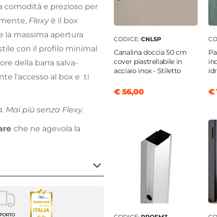
la comodità e prezioso per
olmente,
Flexy
è il box
ce la massima apertura
CODICE:
CNL5P
CO
tile con il profilo minimal
Canalina doccia 50 cm
Pa
cover piastrellabile in
in
sore della barra salva-
acciaio inox - Stiletto
id
te l'accesso al box e ti
€ 56,00
€ 
 Mai più senza Flexy.
are
che ne agevola la
CODICE:
PROFMZ
CO