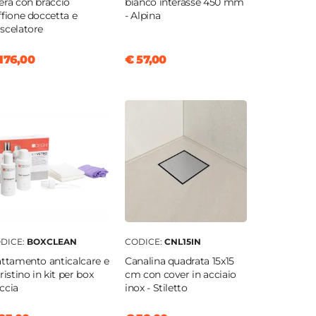
era con braccio
bianco interasse 450 mm
ffione doccetta e
- Alpina
scelatore
176,00
€ 57,00
DICE:
BOXCLEAN
CODICE:
CNL15IN
attamento anticalcare e
Canalina quadrata 15x15
pristino in kit per box
cm con cover in acciaio
ccia
inox - Stiletto