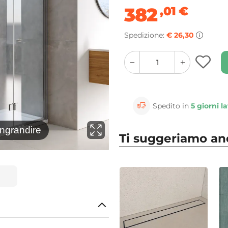
382
,01
€
Spedizione:
€ 26,30
quantity
quantity
plus
minus
button
button
Spedito in
5 giorni la
⚲
ingrandire
Clicca 
Ti suggeriamo a