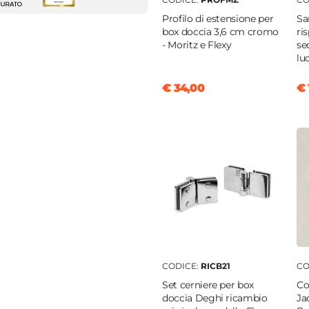
m
Profilo di estensione per
Sa
to
box doccia 3,6 cm cromo
ri
05 cm
- Moritz e Flexy
se
lu
05 x 65 cm)
€ 34,00
€ 
m
|
105 cm
|
65 cm
 profilo "Flexy" - € 34
cm
cm
o lungo
temperato
rente
CODICE:
RICB21
CO
Set cerniere per box
Co
doccia Deghi ricambio
Ja
nio