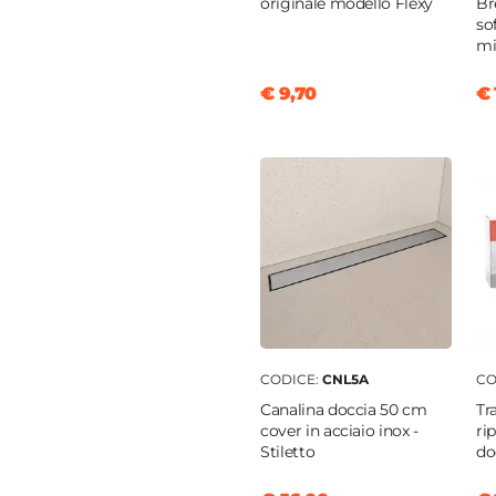
originale modello Flexy
Br
so
mi
ia
€ 9,70
€ 
o
tica
tto doccia
|
Filopavimento
CODICE:
CNL5A
CO
Canalina doccia 50 cm
Tr
cover in acciaio inox -
ri
Stiletto
do