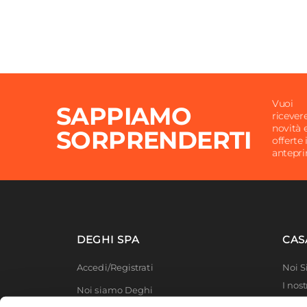
Vuoi
SAPPIAMO
ricever
novità 
SORPRENDERTI
offerte 
antepr
DEGHI SPA
CAS
Accedi/Registrati
Noi 
I nost
Noi siamo Deghi
Deghi