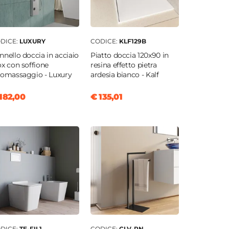
DICE:
LUXURY
CODICE:
KLF129B
nnello doccia in acciaio
Piatto doccia 120x90 in
ox con soffione
resina effetto pietra
romassaggio - Luxury
ardesia bianco - Kalf
182,00
€ 135,01
DICE:
TE-FIL1
CODICE:
CLV-PN