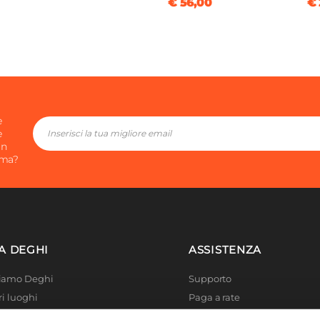
€ 56,00
€ 
e
e
in
ima?
A DEGHI
ASSISTENZA
Siamo Deghi
Supporto
ri luoghi
Paga a rate
 4 Planet
Località disagiate