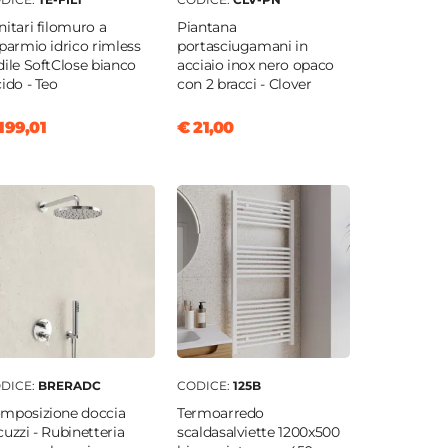
nitari filomuro a
Piantana
sparmio idrico rimless
portasciugamani in
dile SoftClose bianco
acciaio inox nero opaco
cido - Teo
con 2 bracci - Clover
199,01
€ 21,00
DICE:
BRERADC
CODICE:
125B
mposizione doccia
Termoarredo
cuzzi - Rubinetteria
scaldasalviette 1200x500