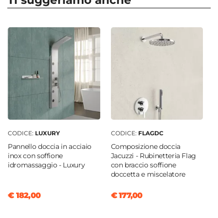
Ti suggeriamo anche
Apertura
Soffietto
Dimensione
95 x 100 cm
Reversibile
Sì - (100 x 95 cm)
Regolabile
Si
Larghezza Da - A
98 cm
|
100 cm
CODICE:
LUXURY
CODICE:
FLAGDC
Profondità Da - A
Pannello doccia in acciaio
Composizione doccia
95 cm
|
93 cm
inox con soffione
Jacuzzi - Rubinetteria Flag
idromassaggio - Luxury
con braccio soffione
Estensibile
doccetta e miscelatore
Tramite profilo "Flexy" - € 34
Larghezza Massima
€ 182,00
€ 177,00
105,4 cm
Profondità Massima