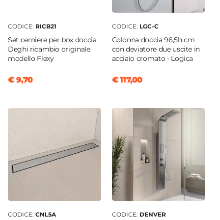
CODICE:
RICB21
CODICE:
LGC-C
Set cerniere per box doccia
Colonna doccia 96,5h cm
Deghi ricambio originale
con deviatore due uscite in
modello Flexy
acciaio cromato - Logica
€ 9,70
€ 117,00
CODICE:
CNL5A
CODICE:
DENVER