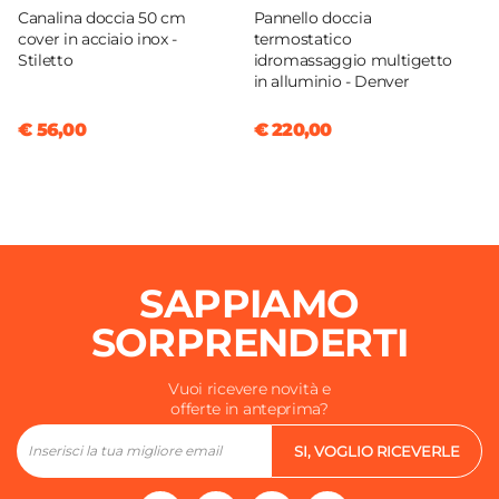
Canalina doccia 50 cm
Pannello doccia
cover in acciaio inox -
termostatico
Stiletto
idromassaggio multigetto
in alluminio - Denver
€ 56,00
€ 220,00
SAPPIAMO
SORPRENDERTI
Vuoi ricevere novità e
offerte in anteprima?
SI, VOGLIO RICEVERLE