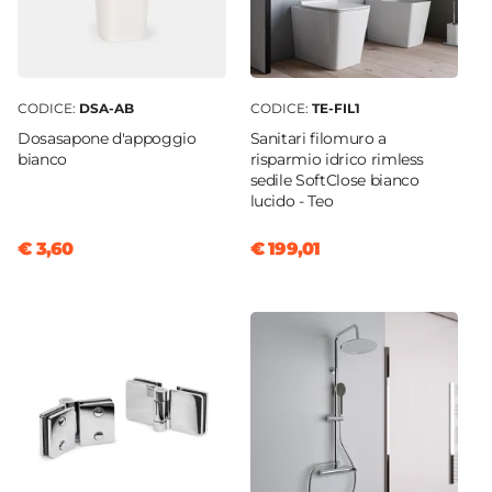
CODICE:
DSA-AB
CODICE:
TE-FIL1
Dosasapone d'appoggio
Sanitari filomuro a
bianco
risparmio idrico rimless
sedile SoftClose bianco
lucido - Teo
€ 3,60
€ 199,01