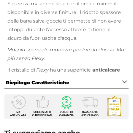
Sicurezza ma anche stile con il profilo minimal
disponibile in diverse finiture. Il ridotto spessore
della barra salva-goccia ti permette di non avere
intoppi durante l'accesso al box e ti tiene al
sicuro da fuori uscite d'acqua.
Mai più scomode manovre per fare la doccia. Mai
più senza Flexy.
Il cristallo di
Flexy
ha una superficie
anticalcare
che ne agevola la pulizia. Più comodo di così!
Riepilogo Caratteristiche
Caratteristiche
Serie
Flexy
Altezza
195 cm