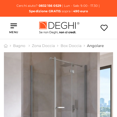
Cerchi aiuto?
0832 156 0529
| Lun - Sab: 9.00 - 17.30 |
Spedizione GRATIS
sopra i
490 euro
MENU
Bagno
Zona Doccia
Box Doccia
Angolare