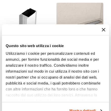
100,4 cm
Entrata
Su lato lungo
Dimensione Entrata
91 cm
Materiale Anta
Questo sito web utilizza i cookie
Vetro temperato
Finitura Anta
Utilizziamo i cookie per personalizzare contenuti ed
CODICE:
PROFMZ
CODICE:
CNL6A
annunci, per fornire funzionalità dei social media e per
Trasparente
Profilo di estensione per box
Canalina doccia 60 cm
analizzare il nostro traffico. Condividiamo inoltre
Anticalcare
doccia 3,6 cm cromo -
cover in acciaio inox -
informazioni sul modo in cui utilizza il nostro sito con i
Moritz e Flexy
Stiletto
Si
nostri partner che si occupano di analisi dei dati web,
Spessore Anta
pubblicità e social media, i quali potrebbero combinarle
€ 34,00
€ 57,00
6 mm
con altre informazioni che ha fornito loro o che hanno
Materiale Profilo
raccolto dal suo utilizzo dei loro servizi. Attraverso la
Alluminio
sezione "Mostra dettagli" è possibile gestire le proprie
Colore Profilo
opzioni e modificare le preferenze espresse in qualsiasi
Mostra dettagli