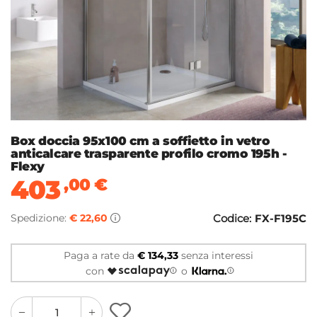
Box doccia 95x100 cm a soffietto in vetro
anticalcare trasparente profilo cromo 195h -
Flexy
403
,00
€
Spedizione:
€ 22,60
Codice:
FX-F195C
Paga a rate da
€ 134,33
senza interessi
con
o
quantity
quantity