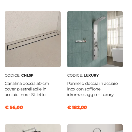
Soffietto
Dimensione
90 x 90 cm
Reversibile
Sì - (Quadrato)
Regolabile
Si
Larghezza Da - A
90 cm
|
88 cm
CODICE:
CNL5P
CODICE:
LUXURY
Profondità Da - A
Canalina doccia 50 cm
Pannello doccia in acciaio
88 cm
|
90 cm
cover piastrellabile in
inox con soffione
acciaio inox - Stiletto
idromassaggio - Luxury
Estensibile
Tramite profilo "Flexy" - € 34
€ 56,00
€ 182,00
Larghezza Massima
93,4 cm
Profondità Massima