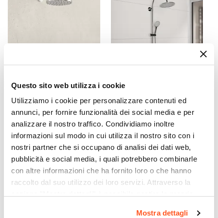
93,4 cm
Entrata
Su lato a scelta
Dimensione Entrata
114,6 cm
Materiale Anta
Vetro temperato
Questo sito web utilizza i cookie
CODICE:
BRERADC
CODICE:
GIPSY
Finitura Anta
Utilizziamo i cookie per personalizzare contenuti ed
Composizione doccia
Colonna doccia
Opaco
annunci, per fornire funzionalità dei social media e per
Jacuzzi - Rubinetteria Brera
termostatica cromata con
Anticalcare
analizzare il nostro traffico. Condividiamo inoltre
con braccio soffione
doccetta e soffione 24 cm
doccetta e miscelatore
Si
informazioni sul modo in cui utilizza il nostro sito con i
nostri partner che si occupano di analisi dei dati web,
Spessore Anta
€ 176,00
€ 114,00
pubblicità e social media, i quali potrebbero combinarle
6 mm
con altre informazioni che ha fornito loro o che hanno
Materiale Profilo
raccolto dal suo utilizzo dei loro servizi. Attraverso la
Alluminio
sezione "Mostra dettagli" è possibile gestire le proprie
Colore Profilo
opzioni e modificare le preferenze espresse in qualsiasi
Mostra dettagli
Cromo
momento. Per maggiori informazioni si invita a leggere la