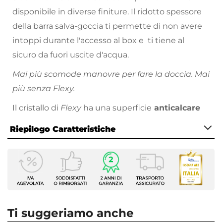
disponibile in diverse finiture. Il ridotto spessore
della barra salva-goccia ti permette di non avere
intoppi durante l'accesso al box e ti tiene al
sicuro da fuori uscite d'acqua.
Mai più scomode manovre per fare la doccia. Mai
più senza Flexy.
Il cristallo di
Flexy
ha una superficie
anticalcare
che ne agevola la pulizia. Più comodo di così!
Riepilogo Caratteristiche
Caratteristiche
Serie
Flexy
Altezza
195 cm
Ti suggeriamo anche
Apertura