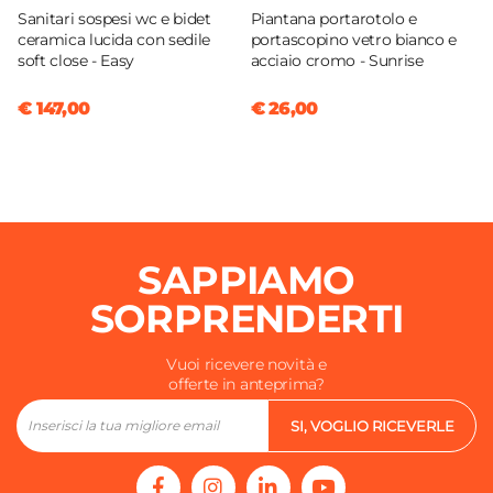
Sanitari sospesi wc e bidet
Piantana portarotolo e
ceramica lucida con sedile
portascopino vetro bianco e
soft close - Easy
acciaio cromo - Sunrise
€ 147,00
€ 26,00
SAPPIAMO
SORPRENDERTI
Vuoi ricevere novità e
offerte in anteprima?
SI, VOGLIO RICEVERLE