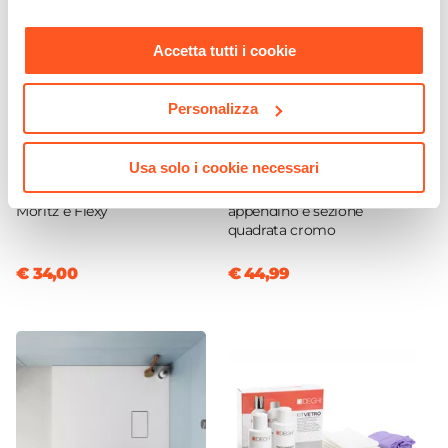
Sistema Di Apertura
nostra
Cookie Policy
.
Maniglia
Accetta tutti i cookie
Colore Maniglie O Pomelli
Cromo
Personalizza
Braccio Di Sostegno
CODICE:
PROFMZ
CODICE:
ARM-1GC
Incluso
Usa solo i cookie necessari
Profilo di estensione per box
Braccio walk-in 100 cm
Chiusura
doccia 3,6 cm cromo -
acciaio con gancio
Magnetica
Moritz e Flexy
appendino e sezione
quadrata cromo
Installazione
Su piatto doccia
|
Filopavimento
€ 34,00
€ 44,99