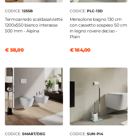
CODICE:
1255B
CODICE:
PLC-13D
Termoarredo scaldasalviette
Mensolone bagno 130 cm
1200x550 bianco interasse
con cassetto sospeso 50 cm
500 mm - Alpina
in legno rovere deciso -
Plain
€ 58,00
€ 164,00
CODICE:
SMART/DEG
CODICE:
SUN-PI4