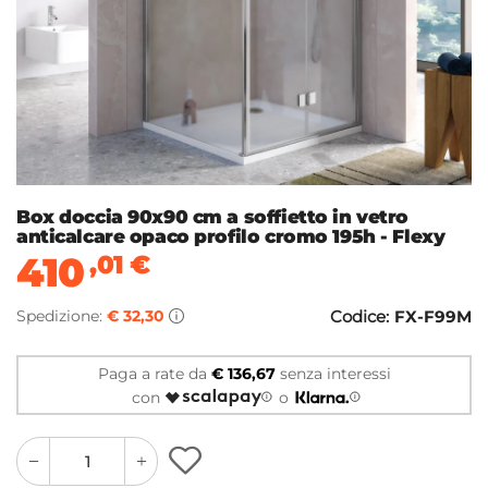
Box doccia 90x90 cm a soffietto in vetro
anticalcare opaco profilo cromo 195h - Flexy
410
,01
€
Spedizione:
€ 32,30
Codice:
FX-F99M
Paga a rate da
€ 136,67
senza interessi
con
o
quantity
quantity
plus
minus
button
button