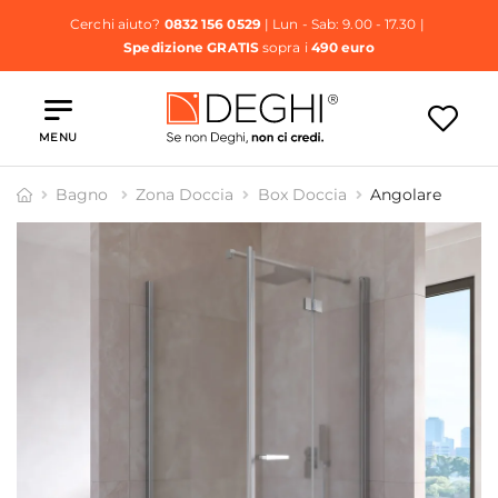
Cerchi aiuto?
0832 156 0529
| Lun - Sab: 9.00 - 17.30 |
Spedizione GRATIS
sopra i
490 euro
MENU
Bagno
Zona Doccia
Box Doccia
Angolare