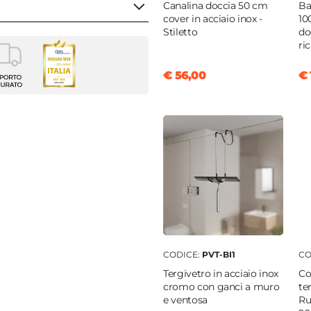
Canalina doccia 50 cm
Ba
cover in acciaio inox -
10
Stiletto
do
ri
€ 56,00
€ 
m
nte
0 cm
0 x 60 cm)
cm
|
90 cm
m
|
58,5 cm
 profilo "Nilo cromo" - € 35
m
CODICE:
PVT-BI1
CO
m
Tergivetro in acciaio inox
Co
o lungo
cromo con ganci a muro
te
e ventosa
Ru