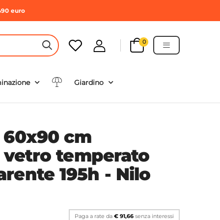
490 euro
0
HEADER SEARCH BUTTON
minazione
Giardino
a 60x90 cm
n vetro temperato
rente 195h - Nilo
Paga a rate da
€ 91,66
senza interessi