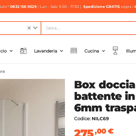
aiuto?
0832 156 0529
| Lun - Sab: 9.00 - 17.30 |
Spedizione GRATIS
sopra i
icio
Lavanderia
Cucina
Illu
re
Box docci
battente i
6mm traspa
Codice:
NILC69
275
,00
€