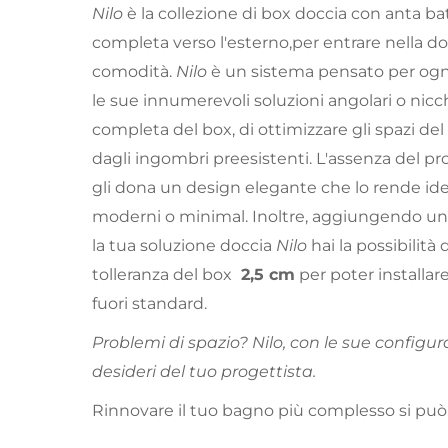
Nilo
è la collezione di box doccia con anta b
completa verso l'esterno,per entrare nella d
comodità.
Nilo
è un sistema pensato per ogn
le sue innumerevoli soluzioni angolari o nicchi
completa del box, di ottimizzare gli spazi del
dagli ingombri preesistenti. L'assenza del pro
gli dona un design elegante che lo rende id
moderni o minimal. Inoltre, aggiungendo un 
la tua soluzione doccia
Nilo
hai la possibilità
tolleranza del box
2,5 cm
per poter installare
fuori standard.
Problemi di spazio? Nilo, con le sue configura
desideri del tuo progettista.
Rinnovare il tuo bagno più complesso si può,