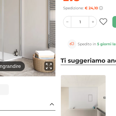
Spedizione:
€ 24,10
quantity
quantity
plus
minus
button
button
Spedito in
5 giorni la
Ti suggeriamo a
⚲
ingrandire
Clicca 