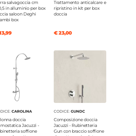
rra salvagoccia cm
Trattamento anticalcare e
0,5 in alluminio per box
ripristino in kit per box
ccia saloon Deghi
doccia
cambi box
13,99
€ 23,00
DICE:
CAROLINA
CODICE:
GUNDC
lonna doccia
Composizione doccia
rmostatica Jacuzzi -
Jacuzzi - Rubinetteria
binetteria soffione
Gun con braccio soffione