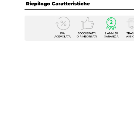
Riepilogo Caratteristiche
Caratteristiche
Serie
Nilo
Altezza
195 c
Apertura
Batte
Dimensione
60 x 9
Reversibile
Sì - (9
Regolabile
Si
Larghezza Da - A
87,5 
Profondità Da - A
60 c
Estensibile
Tramite
Larghezza Massima
92,5 c
Profondità Massima
62,5 c
Entrata
Su lat
Dimensione Entrata
78 cm