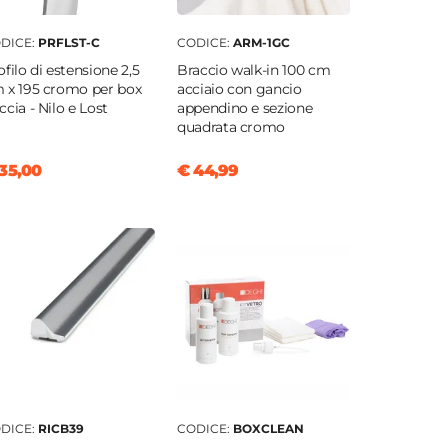
DICE:
PRFLST-C
CODICE:
ARM-1GC
ofilo di estensione 2,5
Braccio walk-in 100 cm
 x 195 cromo per box
acciaio con gancio
ccia - Nilo e Lost
appendino e sezione
quadrata cromo
35,00
€ 44,99
DICE:
RICB39
CODICE:
BOXCLEAN