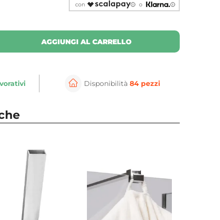
con
o
AGGIUNGI AL CARRELLO
vorativi
Disponibilità
84 pezzi
nche
⚲
per ingrandire
Cli