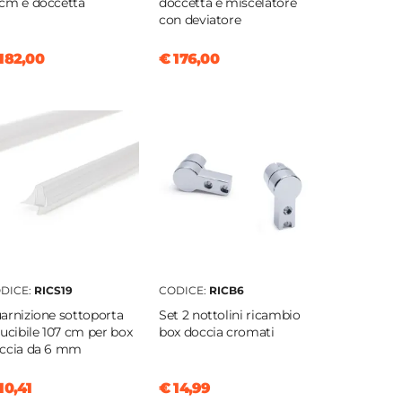
cm e doccetta
doccetta e miscelatore
con deviatore
182,00
€ 176,00
DICE:
RICS19
CODICE:
RICB6
arnizione sottoporta
Set 2 nottolini ricambio
ducibile 107 cm per box
box doccia cromati
ccia da 6 mm
10,41
€ 14,99