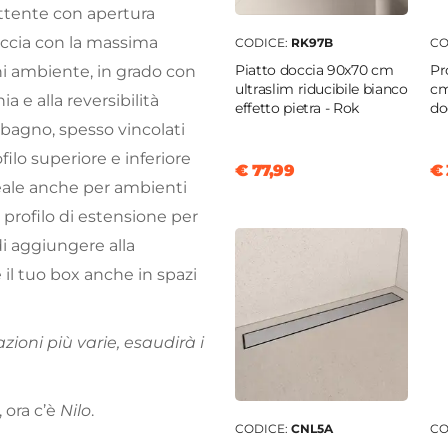
attente con apertura
occia con la massima
CODICE:
RK97B
CO
Piatto doccia 90x70 cm
Pr
i ambiente, in grado con
ultraslim riducibile bianco
cm
a e alla reversibilità
effetto pietra - Rok
do
 bagno, spesso vincolati
filo superiore e inferiore
€ 77,99
€ 
eale anche per ambienti
profilo di estensione per
 di aggiungere alla
 il tuo box anche in spazi
zioni più varie, esaudirà i
 ora c’è
Nilo
.
CODICE:
CNL5A
CO