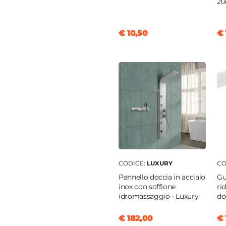
20
temperato
rente
€ 10,50
€ 
nio
to
ia
o
tica
tto doccia
|
Filopavimento
CODICE:
LUXURY
CO
Pannello doccia in acciaio
Gu
inox con soffione
ri
idromassaggio - Luxury
do
€ 182,00
€ 