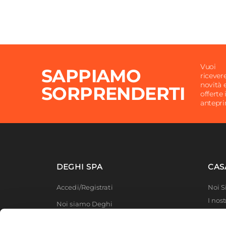
Vuoi
SAPPIAMO
ricever
novità 
SORPRENDERTI
offerte 
antepr
DEGHI SPA
CAS
Accedi/Registrati
Noi 
I nost
Noi siamo Deghi
Deghi
Politica dei prezzi