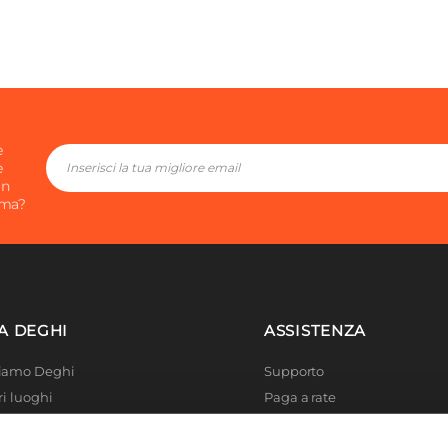
e
e
in
ima?
A DEGHI
ASSISTENZA
Siamo Deghi
Supporto
ri luoghi
Paga a rate
 4 Planet
Località disagiate