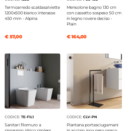
Termoarredo scaldasalviette
Mensolone bagno 130 cm
1200x500 bianco interasse
con cassetto sospeso 50 cm
450 mm - Alpina
in legno rovere deciso -
Plain
€ 57,00
€ 164,00
CODICE:
TE-FIL1
CODICE:
CLV-PN
Sanitari filomuro a
Piantana portasciugamani
risparmio idrico rimless
in acciaio inox nero opaco