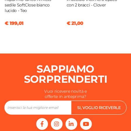
sedile SoftClose bianco
con 2 bracci - Clover
lucido - Teo
€ 199,01
€ 21,00
SAPPIAMO
SORPRENDERTI
Vuoi ricevere novità e
offerte in anteprima?
SI, VOGLIO RICEVERLE