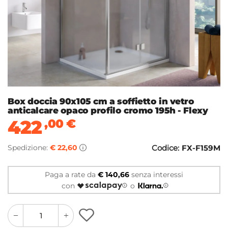
Box doccia 90x105 cm a soffietto in vetro
anticalcare opaco profilo cromo 195h - Flexy
422
,00
€
Spedizione:
€ 22,60
Codice:
FX-F159M
Paga a rate da
€ 140,66
senza interessi
con
o
quantity
quantity
plus
minus
button
button