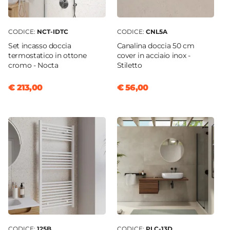
CODICE:
NCT-IDTC
CODICE:
CNL5A
Set incasso doccia
Canalina doccia 50 cm
termostatico in ottone
cover in acciaio inox -
cromo - Nocta
Stiletto
€ 213,00
€ 56,00
CODICE:
125B
CODICE:
PLC-13D