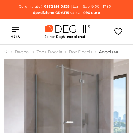
Cerchi aiuto?
0832 156 0529
| Lun - Sab: 9.00 - 17.30 |
Spedizione GRATIS
sopra i
490 euro
MENU
Bagno
Zona Doccia
Box Doccia
Angolare