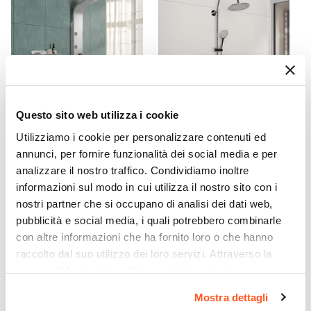
95,4 cm
Entrata
Su lato lungo
Dimensione Entrata
96 cm
Materiale Anta
Questo sito web utilizza i cookie
Vetro temperato
CODICE:
LUXURY
CODICE:
GIPSY
Finitura Anta
Utilizziamo i cookie per personalizzare contenuti ed
Pannello doccia in acciaio
Colonna doccia
annunci, per fornire funzionalità dei social media e per
Opaco
inox con soffione
termostatica cromata con
analizzare il nostro traffico. Condividiamo inoltre
Anticalcare
idromassaggio - Luxury
doccetta e soffione 24 cm
informazioni sul modo in cui utilizza il nostro sito con i
Si
nostri partner che si occupano di analisi dei dati web,
€ 182,00
€ 114,00
Spessore Anta
pubblicità e social media, i quali potrebbero combinarle
6 mm
con altre informazioni che ha fornito loro o che hanno
Materiale Profilo
raccolto dal suo utilizzo dei loro servizi. Attraverso la
Alluminio
sezione "Mostra dettagli" è possibile gestire le proprie
Colore Profilo
opzioni e modificare le preferenze espresse in qualsiasi
Mostra dettagli
momento. Per maggiori informazioni si invita a leggere la
Cromo