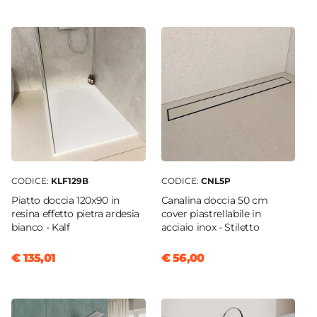
Soffietto
Dimensione
90 x 105 cm
Reversibile
Sì - (105 x 90 cm)
Regolabile
Si
Larghezza Da - A
103 cm
|
105 cm
CODICE:
KLF129B
CODICE:
CNL5P
Profondità Da - A
Piatto doccia 120x90 in
Canalina doccia 50 cm
90 cm
|
88 cm
resina effetto pietra ardesia
cover piastrellabile in
bianco - Kalf
acciaio inox - Stiletto
Estensibile
Tramite profilo "Flexy" - € 34
€ 135,01
€ 56,00
Larghezza Massima
110,4 cm
Profondità Massima