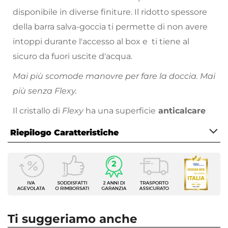
disponibile in diverse finiture. Il ridotto spessore
della barra salva-goccia ti permette di non avere
intoppi durante l'accesso al box e ti tiene al
sicuro da fuori uscite d'acqua.
Mai più scomode manovre per fare la doccia. Mai
più senza Flexy.
Il cristallo di
Flexy
ha una superficie
anticalcare
che ne agevola la pulizia. Più comodo di così!
Riepilogo Caratteristiche
Caratteristiche
Serie
Flexy
Altezza
195 cm
Ti suggeriamo anche
Apertura