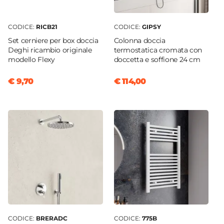
CODICE:
RICB21
CODICE:
GIPSY
Set cerniere per box doccia
Colonna doccia
Deghi ricambio originale
termostatica cromata con
modello Flexy
doccetta e soffione 24 cm
€ 9,70
€ 114,00
CODICE:
BRERADC
CODICE:
775B