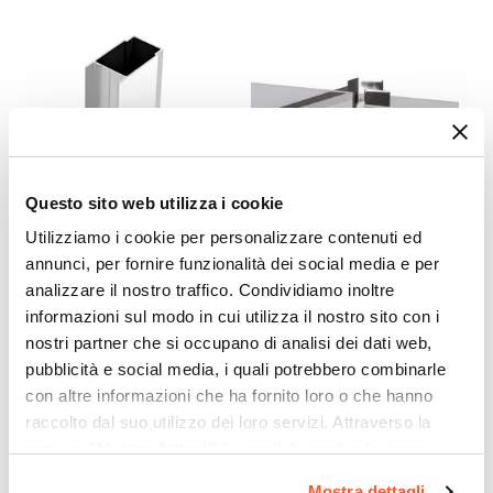
88,4 cm
Entrata
Su lato lungo
Dimensione Entrata
81 cm
Materiale Anta
Questo sito web utilizza i cookie
Vetro temperato
Finitura Anta
Utilizziamo i cookie per personalizzare contenuti ed
CODICE:
PROFMZ
CODICE:
ARM-1GC
annunci, per fornire funzionalità dei social media e per
Trasparente
Profilo di estensione per box
Braccio walk-in 100 cm
analizzare il nostro traffico. Condividiamo inoltre
Anticalcare
doccia 3,6 cm cromo -
acciaio con gancio
informazioni sul modo in cui utilizza il nostro sito con i
Moritz e Flexy
appendino e sezione
Si
nostri partner che si occupano di analisi dei dati web,
quadrata cromo
Spessore Anta
pubblicità e social media, i quali potrebbero combinarle
6 mm
€ 34,00
€ 44,99
con altre informazioni che ha fornito loro o che hanno
Materiale Profilo
raccolto dal suo utilizzo dei loro servizi. Attraverso la
Alluminio
sezione "Mostra dettagli" è possibile gestire le proprie
Colore Profilo
opzioni e modificare le preferenze espresse in qualsiasi
Mostra dettagli