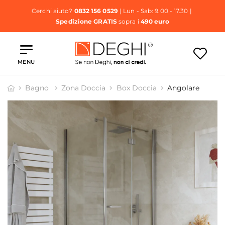
Cerchi aiuto?
0832 156 0529
| Lun - Sab: 9.00 - 17.30 |
Spedizione GRATIS
sopra i
490 euro
MENU
Bagno
Zona Doccia
Box Doccia
Angolare