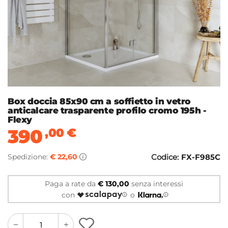
Box doccia 85x90 cm a soffietto in vetro
anticalcare trasparente profilo cromo 195h -
Flexy
390
,00
€
Spedizione:
€ 22,60
Codice:
FX-F985C
Paga a rate da
€ 130,00
senza interessi
con
o
quantity
quantity