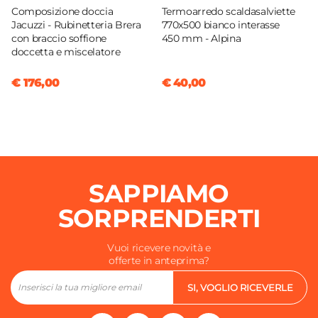
Composizione doccia
Termoarredo scaldasalviette
Jacuzzi - Rubinetteria Brera
770x500 bianco interasse
con braccio soffione
450 mm - Alpina
doccetta e miscelatore
€ 176,00
€ 40,00
SAPPIAMO
SORPRENDERTI
Vuoi ricevere novità e
offerte in anteprima?
SI, VOGLIO RICEVERLE