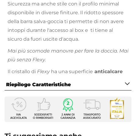
Sicurezza ma anche stile con il profilo minimal
disponibile in diverse finiture. Il ridotto spessore
della barra salva-goccia ti permette di non avere
intoppi durante l'accesso al box e ti tiene al
sicuro da fuori uscite d'acqua.
Mai più scomode manovre per fare la doccia. Mai
più senza Flexy.
Il cristallo di
Flexy
ha una superficie
anticalcare
che ne agevola la pulizia. Più comodo di così!
Riepilogo Caratteristiche
Caratteristiche
Serie
Flexy
Altezza
195 cm