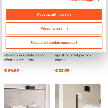
momento. Per maggiori informazioni si invita a leggere la
Cromo
nostra
Cookie Policy
.
Sistema Di Apertura
Accetta tutti i cookie
Maniglia
Colore Maniglie O Pomelli
Personalizza
Cromo
Braccio Di Sostegno
Incluso
Usa solo i cookie necessari
CODICE:
RK99B
CODICE:
BOXCLEAN
Chiusura
Piatto doccia 90x90 cm
Trattamento anticalcare e
Magnetica
ultraslim riducibile bianco
ripristino in kit per box
effetto pietra - Rok
doccia
Installazione
Su piatto doccia
|
Filopavimento
€ 94,00
€ 23,00