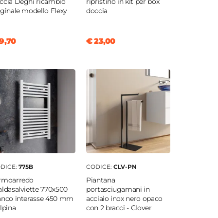
ccia Deghi ricambio
ripristino in kit per box
iginale modello Flexy
doccia
9,70
€ 23,00
DICE:
775B
CODICE:
CLV-PN
rmoarredo
Piantana
aldasalviette 770x500
portasciugamani in
anco interasse 450 mm
acciaio inox nero opaco
Alpina
con 2 bracci - Clover