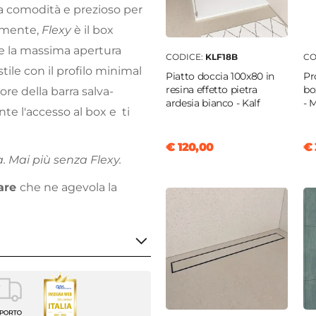
la comodità e prezioso per
olmente,
Flexy
è il box
ce la massima apertura
CODICE:
KLF18B
CO
tile con il profilo minimal
Piatto doccia 100x80 in
Pr
resina effetto pietra
bo
sore della barra salva-
ardesia bianco - Kalf
- 
te l'accesso al box e ti
€ 120,00
€ 
 Mai più senza Flexy.
are
che ne agevola la