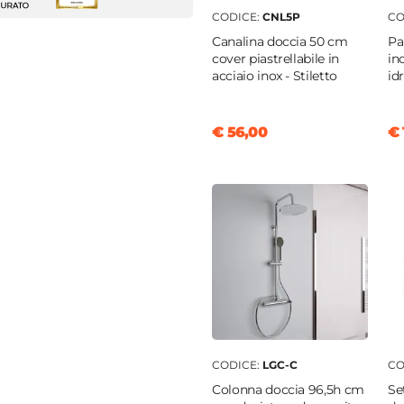
m
CODICE:
CNL5P
CO
to
Canalina doccia 50 cm
Pa
0 cm
cover piastrellabile in
in
acciaio inox - Stiletto
id
5 x 70 cm)
€ 56,00
€ 
|
83 cm
|
68 cm
 profilo "Flexy" - € 34
cm
cm
o corto
temperato
rente
CODICE:
LGC-C
CO
Colonna doccia 96,5h cm
Se