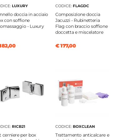
DICE:
LUXURY
CODICE:
FLAGDC
nnello doccia in acciaio
Composizione doccia
ox con soffione
Jacuzzi - Rubinetteria
romassaggio - Luxury
Flag con braccio soffione
doccetta e miscelatore
182,00
€ 177,00
DICE:
RICB21
CODICE:
BOXCLEAN
t cerniere per box
Trattamento anticalcare e