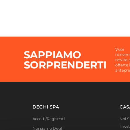
Vuoi
SAPPIAMO
ricever
novità 
SORPRENDERTI
offerte 
antepr
DEGHI SPA
CAS
Accedi/Registrati
Noi 
I nost
Noi siamo Deghi