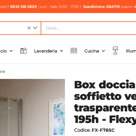
aiuto?
0832 156 0529
| Lun - Sab: 9.00 - 17.30 |
Spedizione GRATIS
sopra i
icio
Lavanderia
Cucina
Illu
re
Box doccia
soffietto v
trasparent
195h - Flex
Codice:
FX-F785C