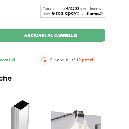
Paga a rate da
€ 124,33
senza interessi
con
o
AGGIUNGI AL CARRELLO
vorativi
Disponibilità
12 pezzi
⚲
per ingrandire
Cli
nche