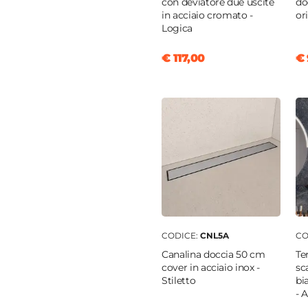
con deviatore due uscite
do
nio
in acciaio cromato -
or
Logica
ia
€ 117,00
€ 
o
tica
tto doccia
|
Filopavimento
CODICE:
CNL5A
CO
Canalina doccia 50 cm
Te
cover in acciaio inox -
sc
Stiletto
bi
- 