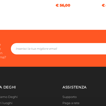
€ 56,00
€ 
e
e
in
ima?
A DEGHI
ASSISTENZA
Siamo Deghi
Supporto
ri luoghi
Paga a rate