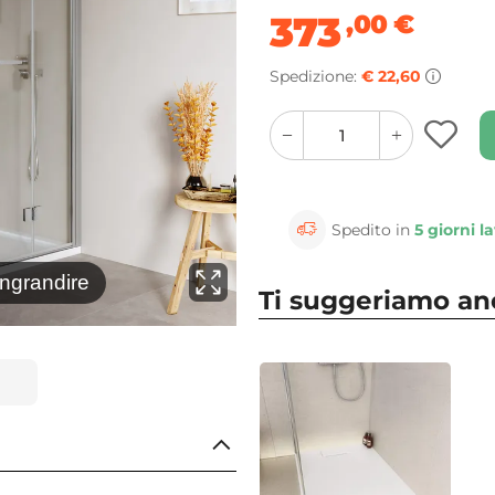
373
,00
€
Spedizione:
€ 22,60
quantity
quantity
plus
minus
button
button
Spedito in
5 giorni la
⚲
ingrandire
Clicca 
Ti suggeriamo a