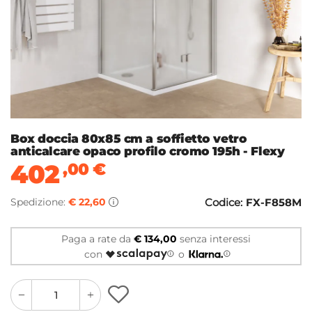
Box doccia 80x85 cm a soffietto vetro
anticalcare opaco profilo cromo 195h - Flexy
402
,00
€
Spedizione:
€ 22,60
Codice:
FX-F858M
Paga a rate da
€ 134,00
senza interessi
con
o
quantity
quantity
plus
minus
button
button