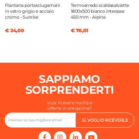
Piantana portasciugamani
Termoarredo scaldasalviette
in vetro grigio e acciaio
1800x500 bianco interasse
cromo - Sunrise
450 mm - Alpina
€ 24,00
€ 76,01
SAPPIAMO
SORPRENDERTI
Vuoi ricevere novità e
offerte in anteprima?
SI, VOGLIO RICEVERLE