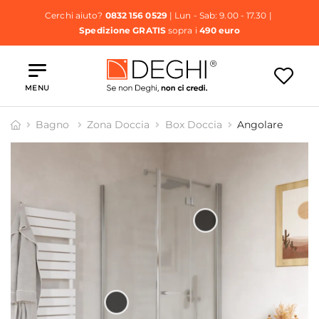
Cerchi aiuto?
0832 156 0529
| Lun - Sab: 9.00 - 17.30 |
Spedizione GRATIS
sopra i
490 euro
MENU
Bagno
Zona Doccia
Box Doccia
Angolare