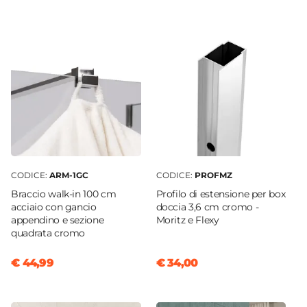
Soffietto
Dimensione
80 x 85 cm
Reversibile
Sì - (85 x 80 cm)
Regolabile
Si
Larghezza Da - A
83 cm
|
85 cm
CODICE:
ARM-1GC
CODICE:
PROFMZ
Profondità Da - A
Braccio walk-in 100 cm
Profilo di estensione per box
80 cm
|
78 cm
acciaio con gancio
doccia 3,6 cm cromo -
appendino e sezione
Moritz e Flexy
Estensibile
quadrata cromo
Tramite profilo "Flexy" - € 34
Larghezza Massima
€ 44,99
€ 34,00
90,4 cm
Profondità Massima