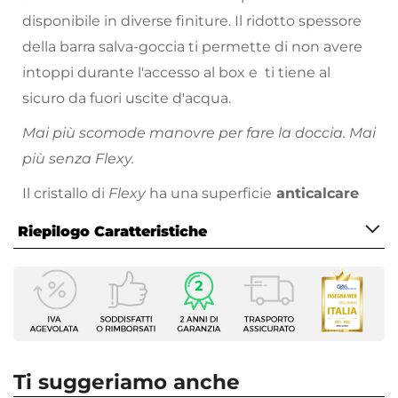
disponibile in diverse finiture. Il ridotto spessore
della barra salva-goccia ti permette di non avere
intoppi durante l'accesso al box e ti tiene al
sicuro da fuori uscite d'acqua.
Mai più scomode manovre per fare la doccia. Mai
più senza Flexy.
Il cristallo di
Flexy
ha una superficie
anticalcare
che ne agevola la pulizia. Più comodo di così!
Riepilogo Caratteristiche
Caratteristiche
Serie
Flexy
Altezza
195 cm
Ti suggeriamo anche
Apertura