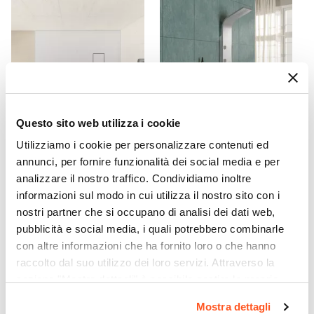
85,4 cm
Entrata
Su lato lungo
Dimensione Entrata
76 cm
Materiale Anta
Vetro temperato
Questo sito web utilizza i cookie
Finitura Anta
Utilizziamo i cookie per personalizzare contenuti ed
CODICE:
RK18B
CODICE:
LUXURY
Opaco
annunci, per fornire funzionalità dei social media e per
Piatto doccia 100x80 cm
Pannello doccia in acciaio
Anticalcare
analizzare il nostro traffico. Condividiamo inoltre
ultraslim riducibile bianco
inox con soffione
effetto pietra - Rok
idromassaggio - Luxury
Si
informazioni sul modo in cui utilizza il nostro sito con i
nostri partner che si occupano di analisi dei dati web,
Spessore Anta
€ 90,00
€ 182,00
pubblicità e social media, i quali potrebbero combinarle
6 mm
con altre informazioni che ha fornito loro o che hanno
Materiale Profilo
raccolto dal suo utilizzo dei loro servizi. Attraverso la
Alluminio
sezione "Mostra dettagli" è possibile gestire le proprie
Colore Profilo
opzioni e modificare le preferenze espresse in qualsiasi
Mostra dettagli
Cromo
momento. Per maggiori informazioni si invita a leggere la