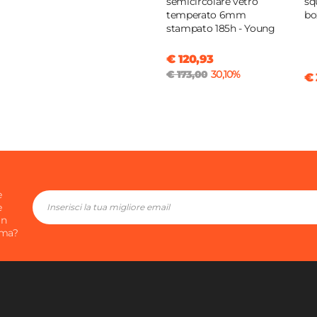
semicircolare vetro
sq
temperato 6mm
bo
stampato 185h - Young
€ 120,93
€ 173,00
30,10%
€ 
e
e
in
ima?