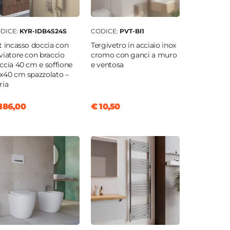
DICE:
KYR-IDB4S24S
CODICE:
PVT-BI1
t incasso doccia con
Tergivetro in acciaio inox
viatore con braccio
cromo con ganci a muro
ccia 40 cm e soffione
e ventosa
x40 cm spazzolato –
ria
186,00
€ 10,50