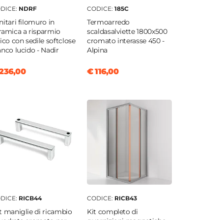
DICE:
NDRF
CODICE:
185C
nitari filomuro in
Termoarredo
ramica a risparmio
scaldasalviette 1800x500
rico con sedile softclose
cromato interasse 450 -
anco lucido - Nadir
Alpina
236,00
€ 116,00
DICE:
RICB44
CODICE:
RICB43
t maniglie di ricambio
Kit completo di