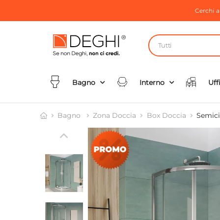
Cerchi 
Tutti
Bagno
Interno
Uff
Bagno
Zona Doccia
Box Doccia
Semici