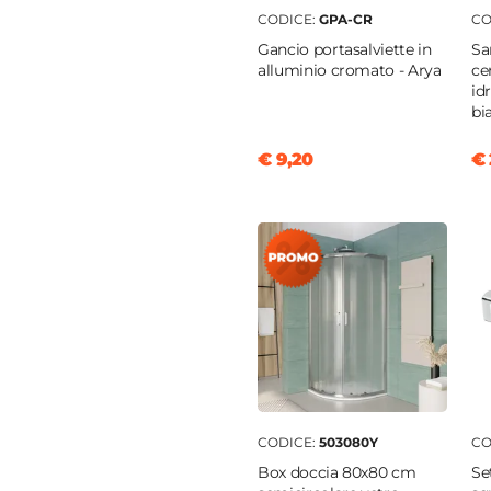
CODICE:
GPA-CR
CO
avimento
|
Su piatto doccia
Gancio portasalviette in
Sa
alluminio cromato - Arya
ce
id
bi
€ 9,20
€ 
CODICE:
503080Y
CO
Box doccia 80x80 cm
Se