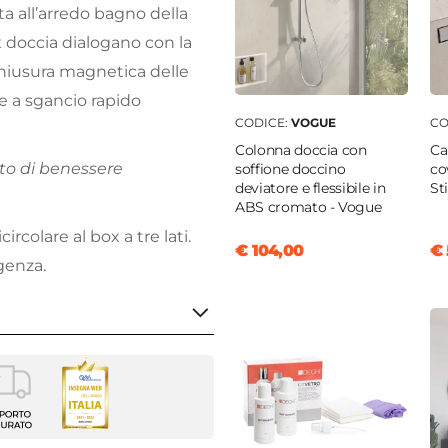
ta all’arredo bagno della
x doccia dialogano con la
 chiusura magnetica delle
ante a sgancio rapido
CODICE:
VOGUE
CO
Colonna doccia con
Ca
to di benessere
soffione doccino
co
deviatore e flessibile in
St
ABS cromato - Vogue
ircolare al box a tre lati.
€ 104,00
€ 
genza.
m