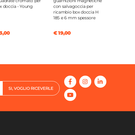
uadrate cromato per
guarnizioni magnetiche
x doccia - Young
con salvagoccia per
ricambio box doccia H
185 e 6 mm spessore
3,00
€ 19,00
SI, VOGLIO RICEVERLE