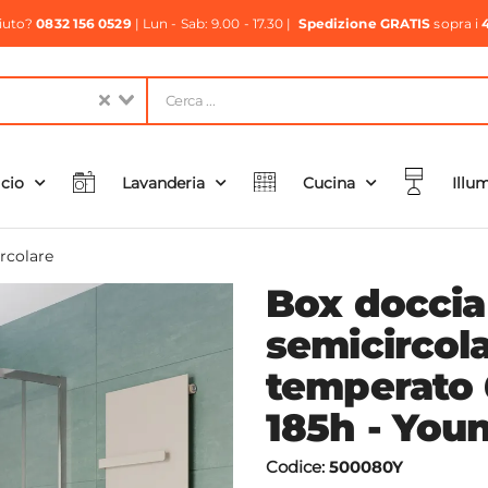
aiuto?
0832 156 0529
| Lun - Sab: 9.00 - 17.30 |
Spedizione GRATIS
sopra i
icio
Lavanderia
Cucina
Illu
rcolare
Box docci
semicircol
temperato
185h - You
Codice:
500080Y