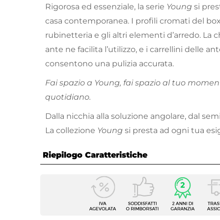
Rigorosa ed essenziale, la serie
Young
si pres
casa contemporanea. I profili cromati del bo
rubinetteria e gli altri elementi d’arredo. La
ante ne facilita l’utilizzo, e i carrellini delle 
consentono una pulizia accurata.
Fai spazio a Young, fai spazio al tuo momen
quotidiano.
Dalla nicchia alla soluzione angolare, dal semic
La collezione
Young
si presta ad ogni tua esi
Riepilogo Caratteristiche
Caratteristiche
Serie
Young
Altezza
185 c