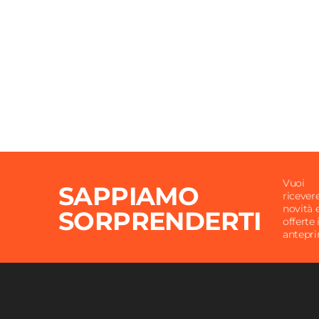
Vuoi
SAPPIAMO
ricever
novità 
SORPRENDERTI
offerte 
antepr