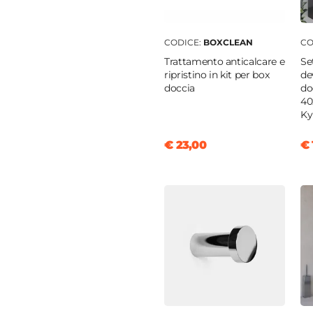
 scorrevole
0 cm
CODICE:
BOXCLEAN
CO
Trattamento anticalcare e
Se
olo
ripristino in kit per box
de
cm
doccia
do
40
temperato
Ky
rente
€ 23,00
€ 
nio
to
izia Facilitata
ia
zione max: 2 cm per lato
tica