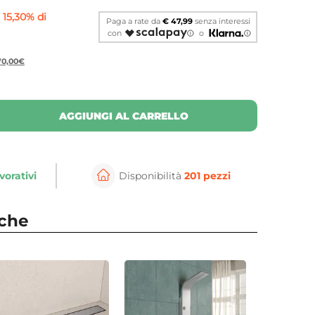
15,30% di
Paga a rate da
€ 47,99
senza interessi
con
o
170,00€
AGGIUNGI AL CARRELLO
vorativi
Disponibilità
201 pezzi
⚲
per ingrandire
Cli
nche