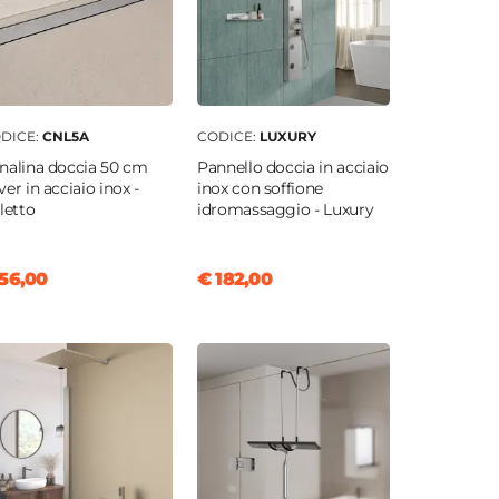
DICE:
CNL5A
CODICE:
LUXURY
nalina doccia 50 cm
Pannello doccia in acciaio
ver in acciaio inox -
inox con soffione
iletto
idromassaggio - Luxury
56,00
€ 182,00