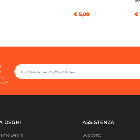
18
€ 5,00
€ 
e
e
in
ima?
A DEGHI
ASSISTENZA
Siamo Deghi
Supporto