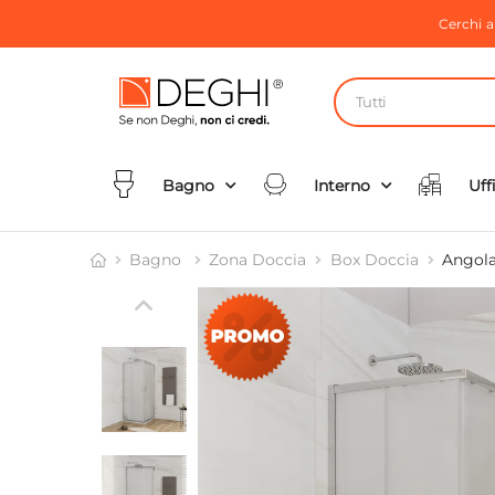
Cerchi 
Tutti
Bagno
Interno
Uff
Bagno
Zona Doccia
Box Doccia
Angola