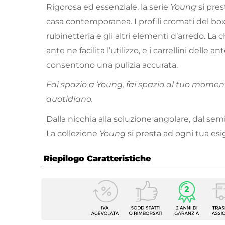
Rigorosa ed essenziale, la serie
Young
si pres
casa contemporanea. I profili cromati del bo
rubinetteria e gli altri elementi d’arredo. La
ante ne facilita l’utilizzo, e i carrellini delle 
consentono una pulizia accurata.
Fai spazio a Young, fai spazio al tuo momen
quotidiano.
Dalla nicchia alla soluzione angolare, dal semic
La collezione
Young
si presta ad ogni tua esi
Riepilogo Caratteristiche
Caratteristiche
Serie
Young
Altezza
185 c