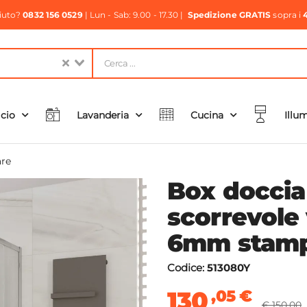
aiuto?
0832 156 0529
| Lun - Sab: 9.00 - 17.30 |
Spedizione GRATIS
sopra i
icio
Lavanderia
Cucina
Illu
re
Box docci
scorrevole
6mm stamp
Codice:
513080Y
130
,05
€
€ 150,00