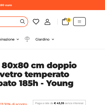
490 euro
0
HEADER SEARCH BUTTON
minazione
Giardino
a 80x80 cm doppio
 vetro temperato
ato 185h - Young
Paga a rate da
€ 43,35
senza interessi
13,30% di sconto