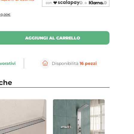
con
o
150,00€
AGGIUNGI AL CARRELLO
vorativi
Disponibilità
16 pezzi
⚲
per ingrandire
Cli
nche