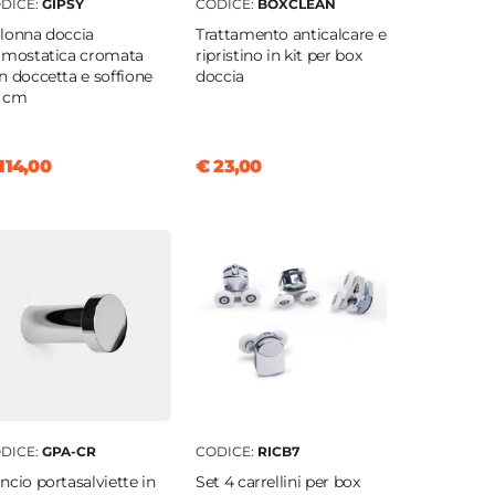
DICE:
GIPSY
CODICE:
BOXCLEAN
lonna doccia
Trattamento anticalcare e
rmostatica cromata
ripristino in kit per box
n doccetta e soffione
doccia
 cm
114,00
€ 23,00
DICE:
GPA-CR
CODICE:
RICB7
ncio portasalviette in
Set 4 carrellini per box