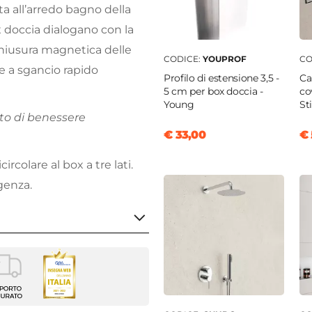
ta all’arredo bagno della
x doccia dialogano con la
 chiusura magnetica delle
CODICE:
YOUPROF
CO
ante a sgancio rapido
Profilo di estensione 3,5 -
Ca
5 cm per box doccia -
co
Young
St
to di benessere
€ 33,00
€ 
ircolare al box a tre lati.
genza.
m