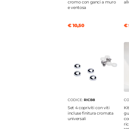
cromo con ganci a muro
al
e ventosa
izia Facilitata
ia
€ 10,50
€ 
tica
tto doccia
|
Filopavimento
CODICE:
RICB8
CO
Set 4 copriviti con viti
Ki
incluse finitura cromata
gu
universali
co
ri