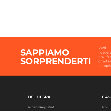
Vuoi
SAPPIAMO
ricever
novità 
SORPRENDERTI
offerte 
antepr
DEGHI SPA
CAS
Accedi/Registrati
Noi 