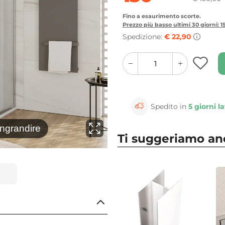
Fino a esaurimento scorte.
Prezzo più basso ultimi 30 giorni: 
Spedizione:
€ 22,90
quantity
quantity
plus
minus
button
button
Spedito in
5 giorni la
⚲
ingrandire
Clicca 
Ti suggeriamo a