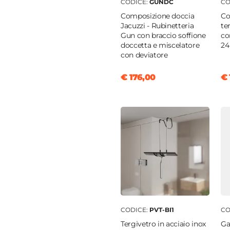
 scorrevole
CODICE:
GUNDC
CO
Composizione doccia
Co
0 cm
Jacuzzi - Rubinetteria
te
uadrato)
Gun con braccio soffione
co
doccetta e miscelatore
24
con deviatore
m
|
78 cm
|
80 cm
€ 176,00
€ 
e profilo "Young" - € 33
olo
cm
temperato
e
CODICE:
PVT-BI1
CO
nio
Tergivetro in acciaio inox
Ga
to