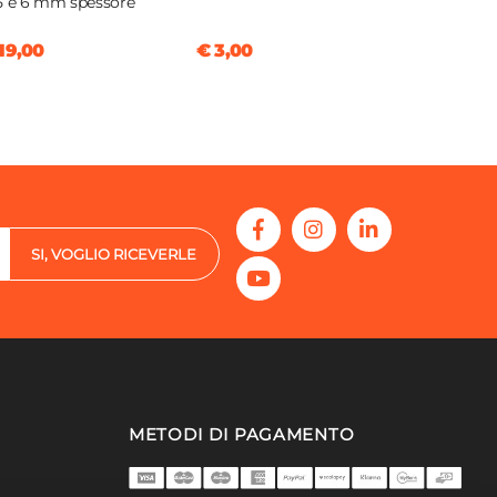
5 e 6 mm spessore
19,00
€ 3,00
SI, VOGLIO RICEVERLE
METODI DI PAGAMENTO