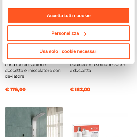
Sistema Di Apertura
nostra
Cookie Policy
.
Maniglia
Accetta tutti i cookie
Colore Maniglie O Pomelli
Cromo
Personalizza
Braccio Di Sostegno
CODICE:
GUNDC
CODICE:
CAROLINA
Incluso
Usa solo i cookie necessari
Composizione doccia
Colonna doccia
Chiusura
Jacuzzi - Rubinetteria Gun
termostatica Jacuzzi -
Magnetica
con braccio soffione
Rubinetteria soffione 20cm
doccetta e miscelatore con
e doccetta
Installazione
deviatore
Su piatto doccia
|
Filopavimento
€ 176,00
€ 182,00