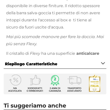
disponibile in diverse finiture. Il ridotto spessore
della barra salva-goccia ti permette di non avere
intoppi durante l'accesso al box e ti tiene al
sicuro da fuori uscite d'acqua.
Mai più scomode manovre per fare la doccia. Mai
più senza Flexy.
Il cristallo di
Flexy
ha una superficie
anticalcare
che ne agevola la pulizia. Più comodo di così!
Riepilogo Caratteristiche
Caratteristiche
Serie
Flexy
Altezza
195 cm
Ti suggeriamo anche
Apertura