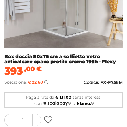
Box doccia 80x75 cm a soffietto vetro
anticalcare opaco profilo cromo 195h - Flexy
393
,00
€
Spedizione:
€ 22,60
Codice:
FX-F758M
Paga a rate da
€ 131,00
senza interessi
con
o
quantity
quantity
plus
minus
button
button