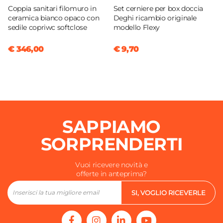
Coppia sanitari filomuro in
Set cerniere per box doccia
ceramica bianco opaco con
Deghi ricambio originale
sedile copriwc softclose
modello Flexy
€ 346,00
€ 9,70
SAPPIAMO
SORPRENDERTI
Vuoi ricevere novità e
offerte in anteprima?
SI, VOGLIO RICEVERLE