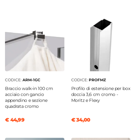
Soffietto
Dimensione
80 x 75 cm
Reversibile
Sì - (80 x 75 cm)
Regolabile
Si
Larghezza Da - A
73 cm
|
75 cm
CODICE:
ARM-1GC
CODICE:
PROFMZ
Profondità Da - A
Braccio walk-in 100 cm
Profilo di estensione per box
80 cm
|
78 cm
acciaio con gancio
doccia 3,6 cm cromo -
appendino e sezione
Moritz e Flexy
Estensibile
quadrata cromo
Tramite profilo "Flexy" - € 34
Larghezza Massima
€ 44,99
€ 34,00
80,4 cm
Profondità Massima