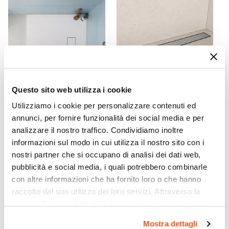
85,4 cm
Entrata
Su lato corto
Dimensione Entrata
66 cm
Materiale Anta
Vetro temperato
Questo sito web utilizza i cookie
Finitura Anta
Utilizziamo i cookie per personalizzare contenuti ed
CODICE:
RK88B
CODICE:
CNL5A
Opaco
annunci, per fornire funzionalità dei social media e per
Piatto doccia 80x80 cm
Canalina doccia 50 cm
Anticalcare
analizzare il nostro traffico. Condividiamo inoltre
ultraslim riducibile bianco
cover in acciaio inox -
effetto pietra - Rok
Stiletto
Si
informazioni sul modo in cui utilizza il nostro sito con i
nostri partner che si occupano di analisi dei dati web,
Spessore Anta
€ 77,01
€ 56,00
pubblicità e social media, i quali potrebbero combinarle
6 mm
con altre informazioni che ha fornito loro o che hanno
Materiale Profilo
raccolto dal suo utilizzo dei loro servizi. Attraverso la
Alluminio
sezione "Mostra dettagli" è possibile gestire le proprie
Colore Profilo
opzioni e modificare le preferenze espresse in qualsiasi
Mostra dettagli
Cromo
momento. Per maggiori informazioni si invita a leggere la