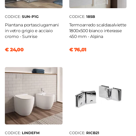
CODICE:
SUN-P1G
CODICE:
185B
Piantana portasciugamani
Termoarredo scaldasalviette
in vetro grigio e acciaio
1800x500 bianco interasse
cromo - Sunrise
450 mm - Alpina
€ 24,00
€ 76,01
CODICE:
LINDEFM
CODICE:
RICB21