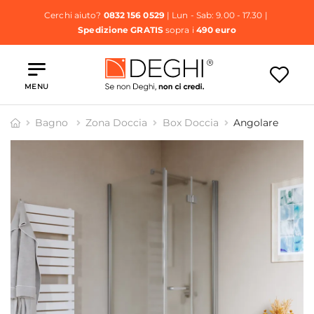
Cerchi aiuto?
0832 156 0529
| Lun - Sab: 9.00 - 17.30 |
Spedizione GRATIS
sopra i
490 euro
MENU
Bagno
Zona Doccia
Box Doccia
Angolare