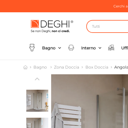
Cerchi 
Tutti
Bagno
Interno
Uff
Bagno
Zona Doccia
Box Doccia
Angola