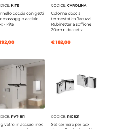
DICE:
KITE
CODICE:
CAROLINA
nnello doccia con getti
Colonna doccia
romassaggio acciaio
termostatica Jacuzzi -
ox - Kite
Rubinetteria soffione
20cm e doccetta
192,00
€ 182,00
DICE:
PVT-BI1
CODICE:
RICB21
rgivetro in acciaio inox
Set cerniere per box