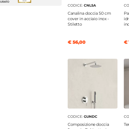
m
CODICE:
CNL5A
CO
to
Canalina doccia 50 cm
Pa
0 cm
cover in acciaio inox -
id
Stiletto
in
0 x 70 cm)
€ 56,00
€ 
|
70 cm
m
|
78 cm
 profilo "Flexy" - € 34
m
m
o corto
temperato
CODICE:
GUNDC
CO
Composizione doccia
Te