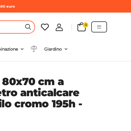
490 euro
0
HEADER SEARCH BUTTON
minazione
Giardino
 80x70 cm a
etro anticalcare
ilo cromo 195h -