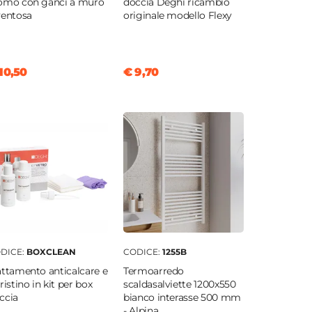
omo con ganci a muro
doccia Deghi ricambio
ventosa
originale modello Flexy
10,50
€ 9,70
DICE:
BOXCLEAN
CODICE:
1255B
attamento anticalcare e
Termoarredo
pristino in kit per box
scaldasalviette 1200x550
ccia
bianco interasse 500 mm
- Alpina