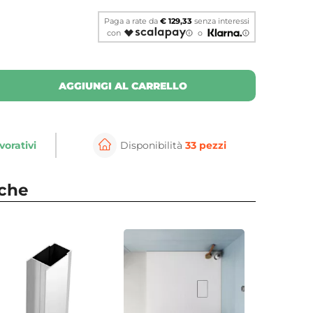
Paga a rate da
€ 129,33
senza interessi
con
o
AGGIUNGI AL CARRELLO
vorativi
Disponibilità
33 pezzi
⚲
per ingrandire
Cli
nche