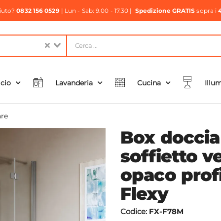
aiuto?
0832 156 0529
| Lun - Sab: 9.00 - 17.30 |
Spedizione GRATIS
sopra i
icio
Lavanderia
Cucina
Illu
re
Box doccia
soffietto v
opaco prof
Flexy
Codice:
FX-F78M