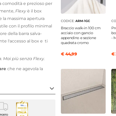
la comodità e prezioso per
olmente,
Flexy
è il box
ce la massima apertura
CODICE:
ARM-1GC
CO
tile con il profilo minimal
Braccio walk-in 100 cm
Pr
acciaio con gancio
bo
sore della barra salva-
appendino e sezione
- 
te l'accesso al box e ti
quadrata cromo
€ 44,99
€ 
 Mai più senza Flexy.
are
che ne agevola la