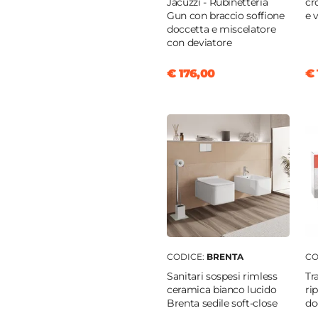
Jacuzzi - Rubinetteria
cr
nio
Gun con braccio soffione
e 
doccetta e miscelatore
to
con deviatore
€ 176,00
€ 
ia
o
tica
tto doccia
|
Filopavimento
CODICE:
BRENTA
CO
Sanitari sospesi rimless
Tr
ceramica bianco lucido
ri
Brenta sedile soft-close
do