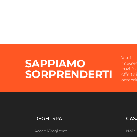
Vuoi
SAPPIAMO
ricever
novità 
SORPRENDERTI
offerte 
antepr
DEGHI SPA
CAS
Accedi/Registrati
Noi 