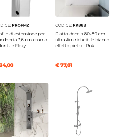
DICE:
PROFMZ
CODICE:
RK88B
ofilo di estensione per
Piatto doccia 80x80 cm
x doccia 3,6 cm cromo
ultraslim riducibile bianco
Moritz e Flexy
effetto pietra - Rok
34,00
€ 77,01