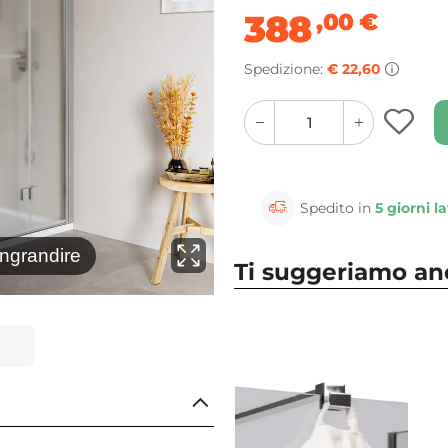
388
,00
€
Spedizione:
€ 22,60
quantity
quantity
plus
minus
button
button
Spedito in
5 giorni la
⚲
ingrandire
Clicca 
Ti suggeriamo a