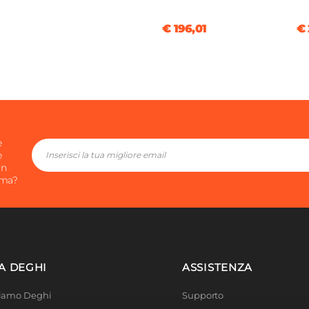
€ 196,01
€ 
e
e
in
ima?
A DEGHI
ASSISTENZA
Siamo Deghi
Supporto