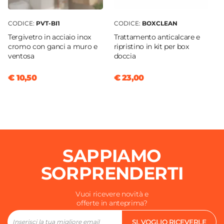
CODICE:
PVT-BI1
CODICE:
BOXCLEAN
Tergivetro in acciaio inox
Trattamento anticalcare e
cromo con ganci a muro e
ripristino in kit per box
ventosa
doccia
€ 10,50
€ 23,00
SAPPIAMO
SORPRENDERTI
Vuoi ricevere novità e
offerte in anteprima?
SI, VOGLIO RICEVERLE