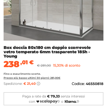
Box doccia 80x180 cm doppio scorrevole
vetro temperato 6mm trasparente 185h -
Young
238
,01
€
€ 281,00
15,30% di sconto
Fino a esaurimento scorte.
Prezzo più basso ultimi 30 giorni: 281,00€
Spedizione:
€ 21,40
Codice:
46550818
Paga a rate da
€ 79,33
senza interessi
con
o