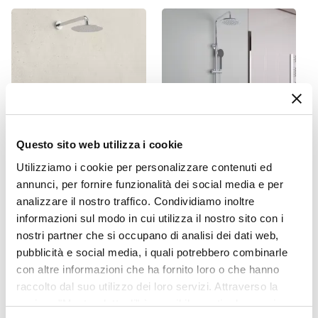
Profondità Massima
85 cm
Entrata
Su lato lungo
Dimensione Entrata
71,6 cm
Materiale Anta
Questo sito web utilizza i cookie
Vetro temperato
CODICE:
GUNDC
CODICE:
TECNA-C
Finitura Anta
Utilizziamo i cookie per personalizzare contenuti ed
Composizione doccia
Colonna doccia telescopica
annunci, per fornire funzionalità dei social media e per
Trasparente
Jacuzzi - Rubinetteria Gun
cromata con soffione
analizzare il nostro traffico. Condividiamo inoltre
Spessore Anta
con braccio soffione
doccino e miscelatore 2
informazioni sul modo in cui utilizza il nostro sito con i
doccetta e miscelatore con
uscite - Tecna
6 mm
nostri partner che si occupano di analisi dei dati web,
deviatore
Materiale Profilo
pubblicità e social media, i quali potrebbero combinarle
Alluminio
€ 176,00
€ 117,00
con altre informazioni che ha fornito loro o che hanno
Finitura Profilo
raccolto dal suo utilizzo dei loro servizi. Attraverso la
Cromato
sezione "Mostra dettagli" è possibile gestire le proprie