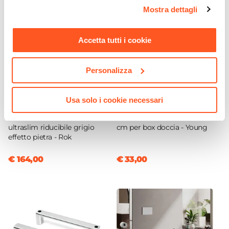
Colore Profilo
opzioni e modificare le preferenze espresse in qualsiasi
Mostra dettagli
momento. Per maggiori informazioni si invita a leggere la
Cromo
nostra
Cookie Policy
.
Sgancio Rapido
Accetta tutti i cookie
Si - Pulizia Facilitata
Sistema Di Apertura
Personalizza
Maniglia
Colore Maniglie O Pomelli
Cromo
Usa solo i cookie necessari
CODICE:
RK188G
CODICE:
YOUPROF
Chiusura
Piatto doccia 180x80 cm
Profilo di estensione 3,5 - 5
Magnetica
ultraslim riducibile grigio
cm per box doccia - Young
effetto pietra - Rok
Installazione
Su piatto doccia
|
Filopavimento
€ 164,00
€ 33,00