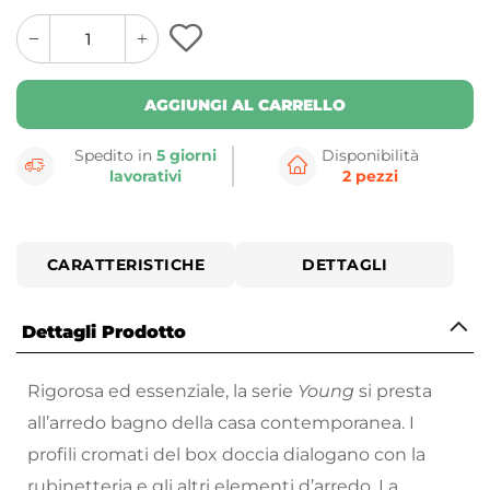
quantity
quantity
plus
minus
button
button
AGGIUNGI AL CARRELLO
Spedito in
5 giorni
Disponibilità
lavorativi
2 pezzi
CARATTERISTICHE
DETTAGLI
Dettagli Prodotto
Rigorosa ed essenziale, la serie
Young
si presta
all’arredo bagno della casa contemporanea. I
profili cromati del box doccia dialogano con la
rubinetteria e gli altri elementi d’arredo. La