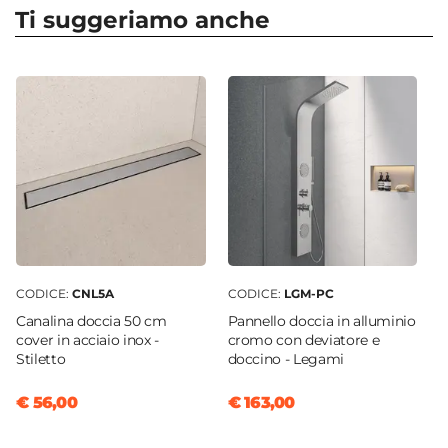
185 cm
Ti suggeriamo anche
Apertura
Doppio scorrevole
Dimensione
80 x 180 cm
Reversibile
Sì - (180 x 80 cm)
Regolabile
Si
Larghezza Da - A
181 cm
|
177 cm
CODICE:
CNL5A
CODICE:
LGM-PC
Profondità Da - A
Canalina doccia 50 cm
Pannello doccia in alluminio
78 cm
|
80 cm
cover in acciaio inox -
cromo con deviatore e
Stiletto
doccino - Legami
Estensibile
Tramite profilo "Young" - € 33
€ 56,00
€ 163,00
Larghezza Massima
186 cm