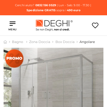
Cerchi aiuto?
0832 156 0529
| Lun - Sab: 9.00 - 17.30 |
Spedizione GRATIS
sopra i
490 euro
MENU
Bagno
Zona Doccia
Box Doccia
Angolare