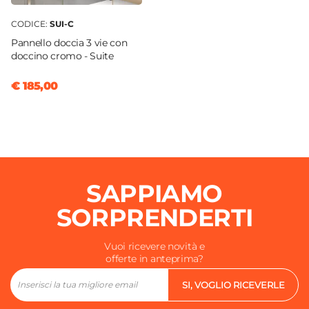
CODICE:
SUI-C
Pannello doccia 3 vie con
doccino cromo - Suite
€ 185,00
SAPPIAMO
SORPRENDERTI
Vuoi ricevere novità e
offerte in anteprima?
SI, VOGLIO RICEVERLE