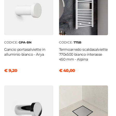
CODICE:
GPA-BN
CODICE:
775B
Gancio portasalviette in
Termoarredo scaldasalviette
alluminio bianco - Arya
770x500 bianco interasse
450 mm - Alpina
€ 9,20
€ 40,00