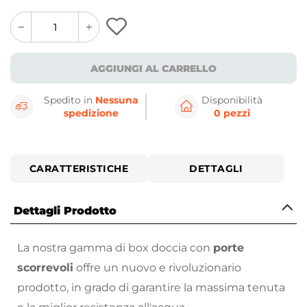
quantity
quantity
plus
minus
button
button
AGGIUNGI AL CARRELLO
Spedito in
Nessuna
Disponibilità
spedizione
0 pezzi
CARATTERISTICHE
DETTAGLI
Dettagli Prodotto
La nostra gamma di box doccia con
porte
scorrevoli
offre un nuovo e rivoluzionario
prodotto, in grado di garantire la massima tenuta