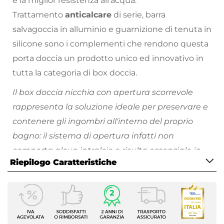
e la miglior resistenza all'acqua.
Trattamento
anticalcare
di serie, barra
salvagoccia in alluminio e guarnizione di tenuta in
silicone sono i complementi che rendono questa
porta doccia un prodotto unico ed innovativo in
tutta la categoria di box doccia.
Il box doccia nicchia con apertura scorrevole
rappresenta la soluzione ideale per preservare e
contenere gli ingombri all'interno del proprio
bagno: il sistema di apertura infatti non
comporta alcun intralcio e risulta essenziale in
Riepilogo Caratteristiche
corrispondenza di sanitari o mobili da bagno,
offrendo un sistema di apertura semplice ed
Caratteristiche
efficiente.
Serie
L'impiego di innovativi processi di lavorazione ha
Helios