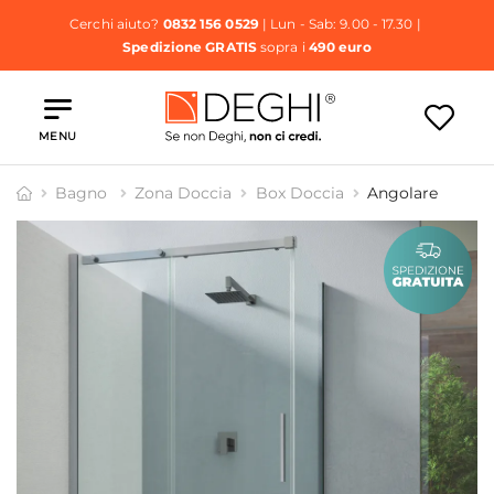
Cerchi aiuto?
0832 156 0529
| Lun - Sab: 9.00 - 17.30 |
Spedizione GRATIS
sopra i
490 euro
MENU
Bagno
Zona Doccia
Box Doccia
Angolare