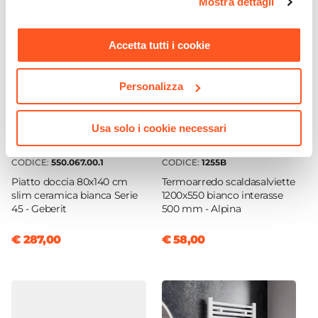
Cromo
Mostra dettagli
momento. Per maggiori informazioni si invita a leggere la
Sistema Di Apertura
nostra
Cookie Policy
.
Maniglia
Accetta tutti i cookie
Colore Maniglie O Pomelli
Cromo
Personalizza
Chiusura
Magnetica
Usa solo i cookie necessari
Installazione
Su piatto doccia
|
Filopavimento
CODICE:
550.067.00.1
CODICE:
1255B
Piatto doccia 80x140 cm
Termoarredo scaldasalviette
slim ceramica bianca Serie
1200x550 bianco interasse
45 - Geberit
500 mm - Alpina
€ 287,00
€ 58,00