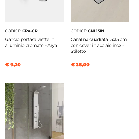
CODICE:
GPA-CR
CODICE:
CNL15IN
Gancio portasalviette in
Canalina quadrata 15x15 cm
alluminio cromato - Arya
con cover in acciaio inox -
Stiletto
€ 9,20
€ 38,00