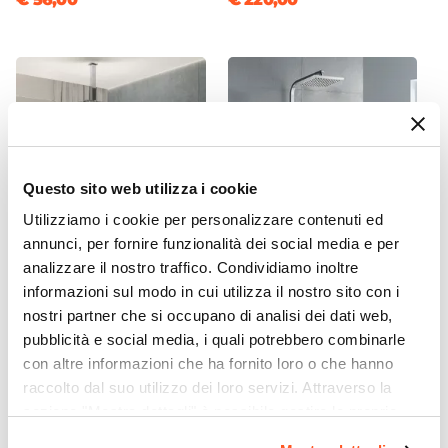
Su lato lungo
Dimensione Entrata
60 cm
Materiale Anta
Cristallo temperato
Finitura Anta
Trasparente
Questo sito web utilizza i cookie
Anticalcare
Utilizziamo i cookie per personalizzare contenuti ed
Si
annunci, per fornire funzionalità dei social media e per
Spessore Anta
analizzare il nostro traffico. Condividiamo inoltre
CODICE:
ITA-IBS2S5
CODICE:
ADMT
8 mm
informazioni sul modo in cui utilizza il nostro sito con i
Set incasso doccia con
Colonna doccia completa di
Materiale Profilo
nostri partner che si occupano di analisi dei dati web,
braccio a soffitto 20 cm e
deviatore saliscendi
soffione 25x25 cm cromo –
squadrato acciaio
pubblicità e social media, i quali potrebbero combinarle
Alluminio
Iota
con altre informazioni che ha fornito loro o che hanno
Finitura Profilo
raccolto dal suo utilizzo dei loro servizi. Attraverso la
Cromato
€ 77,01
€ 132,00
sezione "Mostra dettagli" è possibile gestire le proprie
Colore Profilo
opzioni e modificare le preferenze espresse in qualsiasi