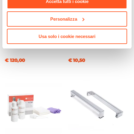
Accetta tutti i cookie
Personalizza
CODICE:
ART-24C
CODICE:
PVT-BI1
Set mensole per box doccia
Tergivetro in acciaio inox
Usa solo i cookie necessari
42 cm cromo - Aqua
cromo con ganci a muro e
ventosa
€ 120,00
€ 10,50