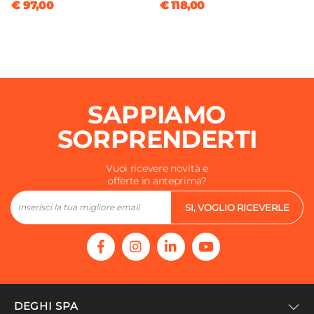
€ 97,00
€ 118,00
SAPPIAMO
SORPRENDERTI
Vuoi ricevere novità e
offerte in anteprima?
SI, VOGLIO RICEVERLE
DEGHI SPA