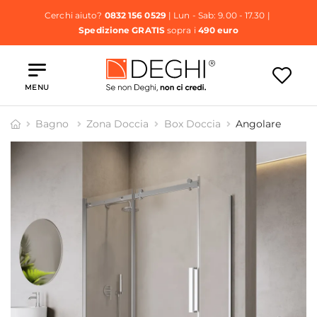
Cerchi aiuto?
0832 156 0529
| Lun - Sab: 9.00 - 17.30 |
Spedizione GRATIS
sopra i
490 euro
MENU
Bagno
Zona Doccia
Box Doccia
Angolare