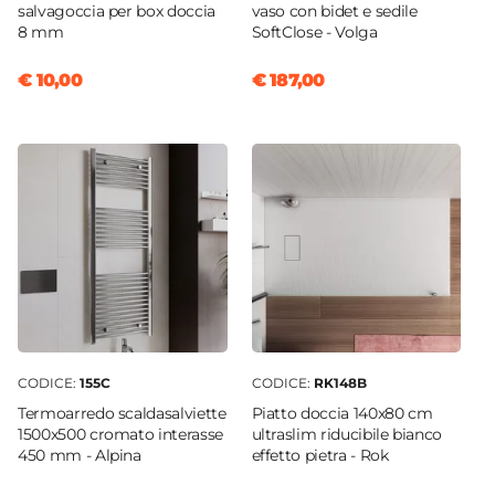
salvagoccia per box doccia
vaso con bidet e sedile
8 mm
SoftClose - Volga
€ 10,00
€ 187,00
CODICE:
155C
CODICE:
RK148B
Termoarredo scaldasalviette
Piatto doccia 140x80 cm
1500x500 cromato interasse
ultraslim riducibile bianco
450 mm - Alpina
effetto pietra - Rok