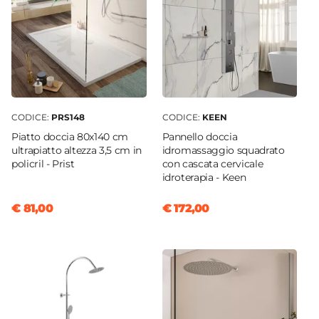
Reversibile
Sì - (140 x 80 cm)
Regolabile
Si
Larghezza Da - A
138,7 cm
|
140 cm
CODICE:
PRS148
CODICE:
KEEN
Profondità Da - A
Piatto doccia 80x140 cm
Pannello doccia
80 cm
|
78,5 cm
ultrapiatto altezza 3,5 cm in
idromassaggio squadrato
policril - Prist
con cascata cervicale
Entrata
idroterapia - Keen
Su lato lungo
Dimensione Entrata
€ 81,00
€ 172,00
57 cm
Materiale Anta
Vetro temperato
Finitura Anta
Trasparente
Anticalcare