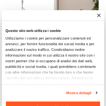
Si
Spessore Anta
8 mm
Materiale Profilo
CODICE:
CAROLINA
CODICE:
LIR-IDB4S4S
Questo sito web utilizza i cookie
Alluminio
Colonna doccia
Set incasso doccia con
Colore Profilo
Utilizziamo i cookie per personalizzare contenuti ed
termostatica Jacuzzi -
deviatore e doccino con
Rubinetteria soffione 20cm
braccio doccia 40 cm e
annunci, per fornire funzionalità dei social media e per
Cromo
e doccetta
soffione 40 cm spazzolato –
analizzare il nostro traffico. Condividiamo inoltre
Sistema Di Apertura
Lir
informazioni sul modo in cui utilizza il nostro sito con i
Maniglia
nostri partner che si occupano di analisi dei dati web,
€ 182,00
€ 172,00
Colore Maniglie O Pomelli
pubblicità e social media, i quali potrebbero combinarle
Cromo
con altre informazioni che ha fornito loro o che hanno
Installazione
raccolto dal suo utilizzo dei loro servizi. Attraverso la
Su piatto doccia
|
Filopavimento
sezione "Mostra dettagli" è possibile gestire le proprie
opzioni e modificare le preferenze espresse in qualsiasi
Mostra dettagli
momento. Per maggiori informazioni si invita a leggere la
nostra
Cookie Policy
.