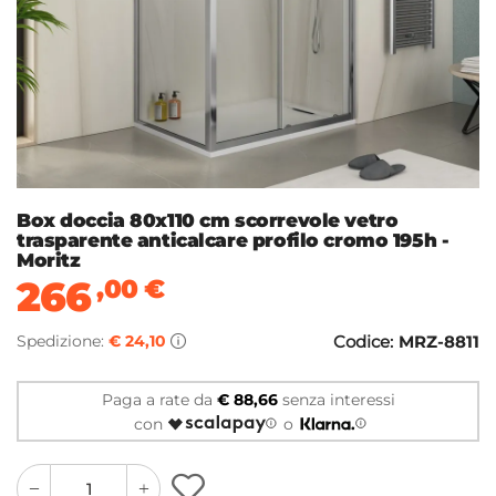
Box doccia 80x110 cm scorrevole vetro
trasparente anticalcare profilo cromo 195h -
Moritz
266
,00
€
Spedizione:
€ 24,10
Codice:
MRZ-8811
Paga a rate da
€ 88,66
senza interessi
con
o
quantity
quantity