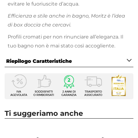
evitare le fuoriuscite d’acqua.
Efficienza e stile anche in bagno, Moritz è l’idea
di box doccia che cercavi.
Profili cromati per non rinunciare all’eleganza. Il
tuo bagno non è mai stato così accogliente.
Riepilogo Caratteristiche
Caratteristiche
Serie
Moritz
Altezza
195 cm
Ti suggeriamo anche
Apertura
Scorrevole
Dimensione