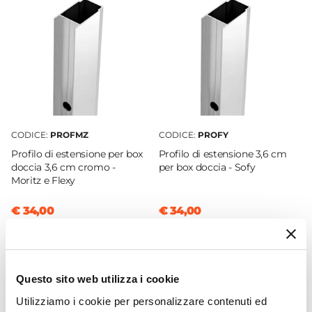
80 x 110 cm
Reversibile
Sì - (110 x 80 cm)
Regolabile
Si
Larghezza Da - A
112 cm
|
108 cm
CODICE:
PROFMZ
CODICE:
PROFY
Profondità Da - A
Profilo di estensione per box
Profilo di estensione 3,6 cm
78 cm
|
80 cm
doccia 3,6 cm cromo -
per box doccia - Sofy
Moritz e Flexy
Estensibile
Tramite profilo "Moritz" - € 34
€ 34,00
€ 34,00
Larghezza Massima
115,6 cm
Profondità Massima
Non estensibile con profilo
Questo sito web utilizza i cookie
Entrata
Utilizziamo i cookie per personalizzare contenuti ed