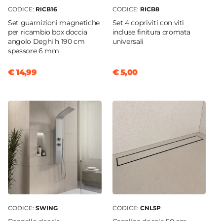
CODICE:
RICB16
CODICE:
RICB8
Set guarnizioni magnetiche
Set 4 copriviti con viti
per ricambio box doccia
incluse finitura cromata
angolo Deghi h 190 cm
universali
spessore 6 mm
€ 14,99
€ 5,00
CODICE:
SWING
CODICE:
CNL5P