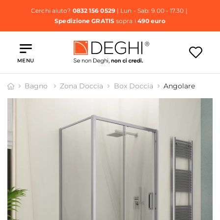
Cerchi aiuto?
0832 156 0529
| Lun - Sab: 9.00 - 17.30 |
Spedizione GRATIS
sopra i
490 euro
MENU
Bagno
Zona Doccia
Box Doccia
Angolare