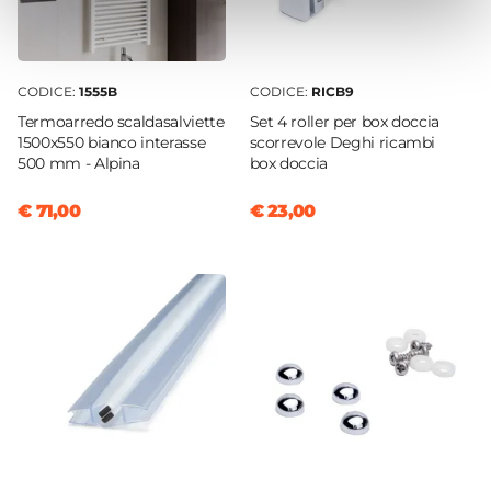
Sistema Di Apertura
Maniglia
Colore Maniglie O Pomelli
CODICE:
1555B
CODICE:
RICB9
Cromo
Termoarredo scaldasalviette
Set 4 roller per box doccia
Chiusura
1500x550 bianco interasse
scorrevole Deghi ricambi
Magnetica
500 mm - Alpina
box doccia
Installazione
€ 71,00
€ 23,00
Su piatto doccia
|
Filopavimento