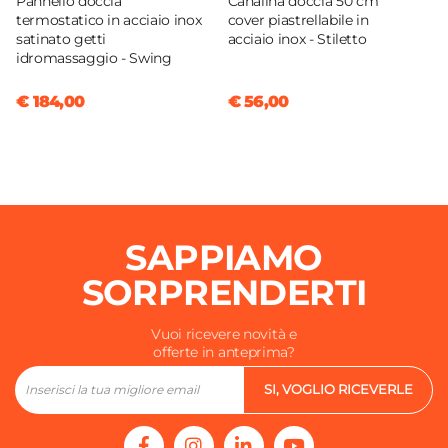
Pannello doccia
Canalina doccia 50 cm
termostatico in acciaio inox
cover piastrellabile in
satinato getti
acciaio inox - Stiletto
idromassaggio - Swing
€ 184,00
€ 56,00
SAPPIAMO
SORPRENDERTI
Vuoi ricevere novità e
offerte in anteprima?
SI, VOGLIO RICEVERLE