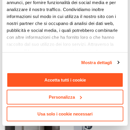
Su lato lungo
annunci, per fornire funzionalità dei social media e per
Dimensione Entrata
analizzare il nostro traffico. Condividiamo inoltre
37,5 cm
informazioni sul modo in cui utilizza il nostro sito con i
nostri partner che si occupano di analisi dei dati web,
Materiale Anta
pubblicità e social media, i quali potrebbero combinarle
Vetro temperato
con altre informazioni che ha fornito loro o che hanno
CODICE:
NEVADA
CODICE:
ADMT
Finitura Anta
raccolto dal suo utilizzo dei loro servizi. Attraverso la
Pannello doccia in acciaio
Colonna doccia completa di
Trasparente
inox con miscelatore e
deviatore saliscendi
sezione "Mostra dettagli" è possibile gestire le proprie
Anticalcare
soffione idromassaggio -
squadrato acciaio
opzioni e modificare le preferenze espresse in qualsiasi
Nevada
Mostra dettagli
Si
momento. Per maggiori informazioni si invita a leggere la
Spessore Anta
nostra
Cookie Policy
.
€ 163,00
€ 132,00
6 mm
Accetta tutti i cookie
Materiale Profilo
Alluminio
Personalizza
Colore Profilo
Cromo
Usa solo i cookie necessari
Sgancio Rapido
Si - Pulizia Facilitata