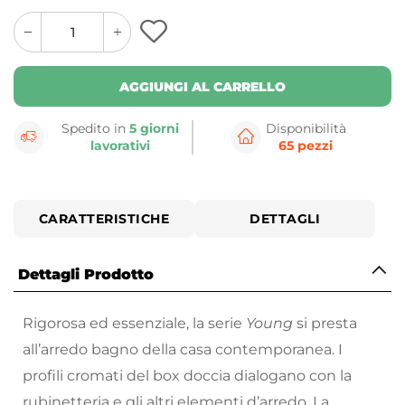
quantity
quantity
plus
minus
button
button
AGGIUNGI AL CARRELLO
Spedito in
5 giorni
Disponibilità
lavorativi
65 pezzi
CARATTERISTICHE
DETTAGLI
Dettagli Prodotto
Rigorosa ed essenziale, la serie
Young
si presta
all’arredo bagno della casa contemporanea. I
profili cromati del box doccia dialogano con la
rubinetteria e gli altri elementi d’arredo. La