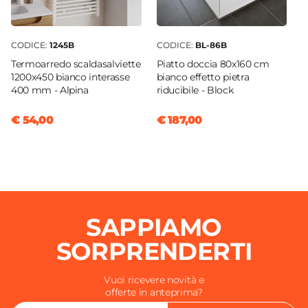
CODICE:
1245B
CODICE:
BL-86B
Termoarredo scaldasalviette
Piatto doccia 80x160 cm
1200x450 bianco interasse
bianco effetto pietra
400 mm - Alpina
riducibile - Block
€ 54,00
€ 187,00
SAPPIAMO
SORPRENDERTI
Vuoi ricevere novità e
offerte in anteprima?