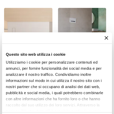
Profondità Massima
75 cm
Entrata
Su lato lungo
Dimensione Entrata
61,6 cm
Materiale Anta
Vetro temperato
Questo sito web utilizza i cookie
Finitura Anta
Utilizziamo i cookie per personalizzare contenuti ed
CODICE:
RK167B
CODICE:
NADS-B
Texture
annunci, per fornire funzionalità dei social media e per
Piatto doccia 160x70 cm
Coppia di sanitari sospesi a
Spessore Anta
analizzare il nostro traffico. Condividiamo inoltre
ultraslim riducibile bianco
risparmio idrico con sedile
effetto pietra - Rok
softclose - Nadir
6 mm
informazioni sul modo in cui utilizza il nostro sito con i
nostri partner che si occupano di analisi dei dati web,
Materiale Profilo
€ 127,00
€ 216,00
pubblicità e social media, i quali potrebbero combinarle
Alluminio
con altre informazioni che ha fornito loro o che hanno
Finitura Profilo
raccolto dal suo utilizzo dei loro servizi. Attraverso la
Cromato
sezione "Mostra dettagli" è possibile gestire le proprie