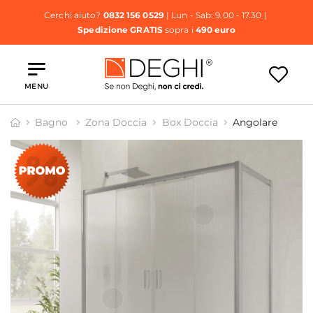
Cerchi aiuto?
0832 156 0529
| Lun - Sab: 9.00 - 17.30 |
Spedizione GRATIS
sopra i
490 euro
MENU
Bagno
Zona Doccia
Box Doccia
Angolare