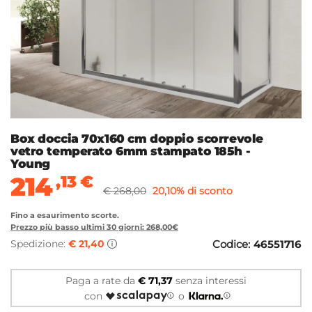
Box doccia 70x160 cm doppio scorrevole
vetro temperato 6mm stampato 185h -
Young
214
,13
€
€ 268,00
20,10% di sconto
Fino a esaurimento scorte.
Prezzo più basso ultimi 30 giorni: 268,00€
Spedizione:
€ 21,40
Codice:
46551716
Paga a rate da
€ 71,37
senza interessi
con
o