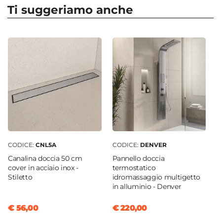
185 cm
Ti suggeriamo anche
Apertura
Doppio scorrevole
Dimensione
70 x 160 cm
Reversibile
Sì - (160 x 70 cm)
Regolabile
Si
Larghezza Da - A
161 cm
|
157 cm
CODICE:
CNL5A
CODICE:
DENVER
Profondità Da - A
Canalina doccia 50 cm
Pannello doccia
68 cm
|
70 cm
cover in acciaio inox -
termostatico
Stiletto
idromassaggio multigetto
Estensibile
in alluminio - Denver
Tramite profilo "Young" - € 33
Larghezza Massima
€ 56,00
€ 220,00
165 cm