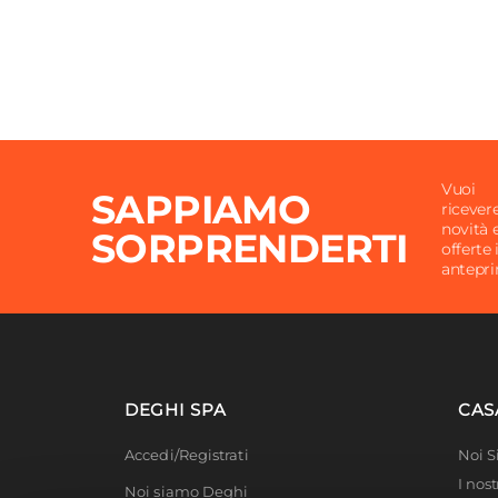
Vuoi
SAPPIAMO
ricever
novità 
SORPRENDERTI
offerte 
antepr
DEGHI SPA
CAS
Accedi/Registrati
Noi 
I nost
Noi siamo Deghi