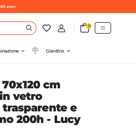
490 euro
0
HEADER SEARCH BUTTON
minazione
Giardino
 70x120 cm
in vetro
 trasparente e
omo 200h - Lucy