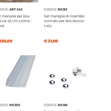
DICE:
ART-24C
CODICE:
RICB3
t mensole per box
Set maniglie di ricambio
ccia 42 cm cromo -
cromato per box doccia -
ua
Lucy
120,00
€ 21,00
DICE:
RICB15
CODICE:
RICB8