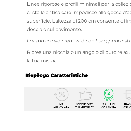
Linee rigorose e profili minimali per la colle
cristallo anticalcare impedisce alle gocce d’a
superficie. L’altezza di 200 cm consente di ins
doccia o sul pavimento.
Fai spazio alla creatività con Lucy, puoi insta
Ricrea una nicchia o un angolo di puro relax.
la tua misura.
Riepilogo Caratteristiche
Caratteristiche
Serie
Lucy
Altezza
200 c
Apertura
Scorre
Dimensione
70 x 1