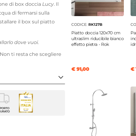
zione di box doccia
Lucy
. Il
cqua di fermarsi sulla
tallare il box sul piatto
CODICE:
RK127B
CO
Piatto doccia 120x70 cm
Pa
ultraslim riducibile bianco
in
llarlo dove vuoi.
effetto pietra - Rok
id
 Non ti resta che scegliere
€ 91,00
€ 
m
vole
20 cm