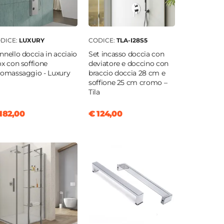
DICE:
LUXURY
CODICE:
TLA-I28S5
nnello doccia in acciaio
Set incasso doccia con
ox con soffione
deviatore e doccino con
romassaggio - Luxury
braccio doccia 28 cm e
soffione 25 cm cromo –
Tila
182,00
€ 124,00