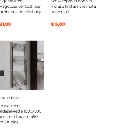
t guarnizioni
Set 4 copriviti con viti
lvagoccia verticali per
incluse finitura cromata
cambi box doccia Lucy
universali
21,00
€ 5,00
DICE:
155C
rmoarredo
aldasalviette 1500x500
omato interasse 450
 - Alpina