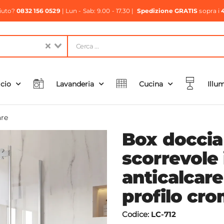
aiuto?
0832 156 0529
| Lun - Sab: 9.00 - 17.30 |
Spedizione GRATIS
sopra i
icio
Lavanderia
Cucina
Illu
re
Box doccia
scorrevole 
anticalcare
profilo cr
Codice:
LC-712