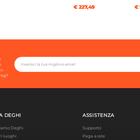
€ 227,49
€ 
e
e
in
ima?
A DEGHI
ASSISTENZA
Siamo Deghi
Supporto
ri luoghi
Paga a rate