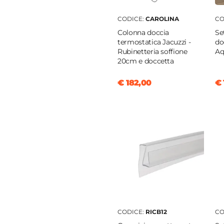
20 x 70 cm)
CODICE:
CAROLINA
CO
cm
|
120 cm
Colonna doccia
Se
termostatica Jacuzzi -
do
|
68,5 cm
Rubinetteria soffione
Aq
o lungo
20cm e doccetta
€ 182,00
€ 
temperato
rente
nio
ia
tto doccia
|
Filopavimento
CODICE:
RICB12
CO