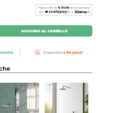
Paga a rate da
€ 131,00
senza interessi
con
o
AGGIUNGI AL CARRELLO
vorativi
Disponibilità
84 pezzi
⚲
per ingrandire
Cli
nche