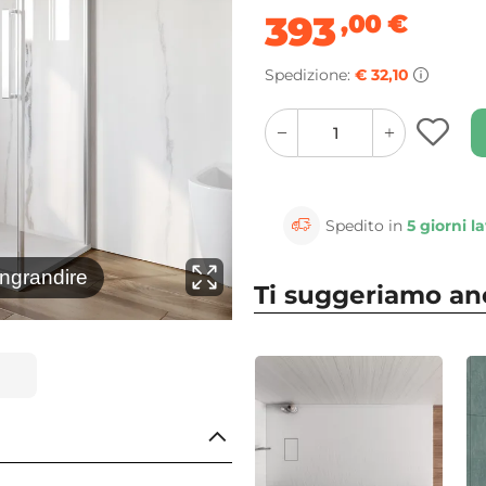
393
,00
€
Spedizione:
€ 32,10
quantity
quantity
plus
minus
button
button
Spedito in
5 giorni la
⚲
ingrandire
Clicca 
Ti suggeriamo a