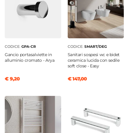
CODICE:
GPA-CR
CODICE:
SMART/DEG
Gancio portasalviette in
Sanitari sospesi wc e bidet
alluminio cromato - Arya
ceramica lucida con sedile
soft close - Easy
€ 9,20
€ 147,00