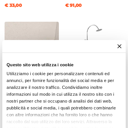
Tramite profilo "Young" - € 33
€ 33,00
€ 91,00
Larghezza Massima
125 cm
Profondità Massima
75 cm
Entrata
Ad angolo
Dimensione Entrata
54 cm
Questo sito web utilizza i cookie
Materiale Anta
Utilizziamo i cookie per personalizzare contenuti ed
Vetro temperato
annunci, per fornire funzionalità dei social media e per
CODICE:
CNL5A
CODICE:
CAROLINA
Finitura Anta
analizzare il nostro traffico. Condividiamo inoltre
Canalina doccia 50 cm
Colonna doccia
Trasparente
informazioni sul modo in cui utilizza il nostro sito con i
cover in acciaio inox -
termostatica Jacuzzi -
Spessore Anta
nostri partner che si occupano di analisi dei dati web,
Stiletto
Rubinetteria soffione 20cm
e doccetta
pubblicità e social media, i quali potrebbero combinarle
6 mm
con altre informazioni che ha fornito loro o che hanno
Materiale Profilo
€ 56,00
€ 182,00
raccolto dal suo utilizzo dei loro servizi. Attraverso la
Alluminio