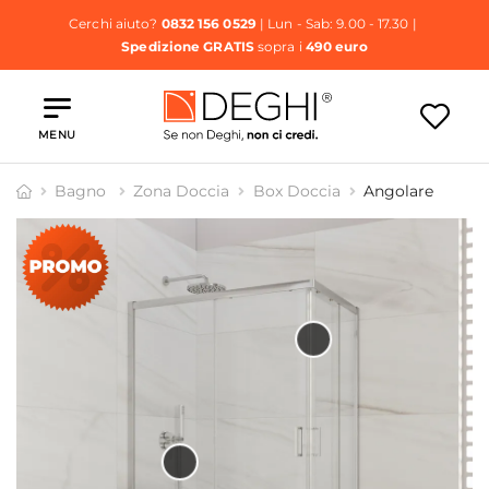
Cerchi aiuto?
0832 156 0529
| Lun - Sab: 9.00 - 17.30 |
Spedizione GRATIS
sopra i
490 euro
MENU
Bagno
Zona Doccia
Box Doccia
Angolare