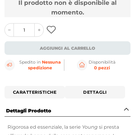
Il prodotto non è disponibile al
momento.
quantity
quantity
plus
minus
button
button
AGGIUNGI AL CARRELLO
Spedito in
Nessuna
Disponibilità
spedizione
0 pezzi
CARATTERISTICHE
DETTAGLI
Dettagli Prodotto
Rigorosa ed essenziale, la serie
Young
si presta