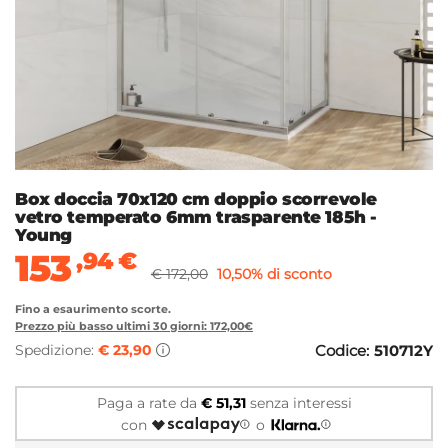
Box doccia 70x120 cm doppio scorrevole
vetro temperato 6mm trasparente 185h -
Young
153
,94
€
€ 172,00
10,50% di sconto
Fino a esaurimento scorte.
Prezzo più basso ultimi 30 giorni: 172,00€
Spedizione:
€ 23,90
Codice:
510712Y
Paga a rate da
€ 51,31
senza interessi
con
o