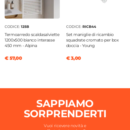
CODICE:
125B
CODICE:
RICB44
Termoarredo scaldasalviette
Set maniglie di ricambio
1200x500 bianco interasse
squadrate cromato per box
450 mm - Alpina
doccia - Young
€ 57,00
€ 3,00
SAPPIAMO
SORPRENDERTI
Vuoi ricevere novità e