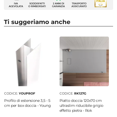
Young
Altezza
185 cm
Ti suggeriamo anche
Apertura
Doppio scorrevole
Dimensione
70 x 120 cm
Reversibile
Sì - (120 x 70 cm)
Regolabile
Si
Larghezza Da - A
120 cm
|
118 cm
CODICE:
YOUPROF
CODICE:
RK127G
Profondità Da - A
Profilo di estensione 3,5 - 5
Piatto doccia 120x70 cm
68 cm
|
70 cm
cm per box doccia - Young
ultraslim riducibile grigio
effetto pietra - Rok
Estensibile