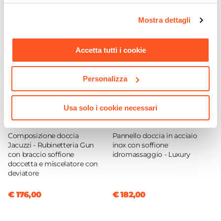
sezione "Mostra dettagli" è possibile gestire le proprie
Finitura Profilo
opzioni e modificare le preferenze espresse in qualsiasi
Cromato
Mostra dettagli
momento. Per maggiori informazioni si invita a leggere la
Colore Profilo
nostra
Cookie Policy
.
Cromo
Accetta tutti i cookie
Sgancio Rapido
Si - Pulizia Facilitata
Personalizza
Sistema Di Apertura
Maniglia
Usa solo i cookie necessari
Colore Maniglie O Pomelli
CODICE:
GUNDC
CODICE:
LUXURY
Cromo
Composizione doccia
Pannello doccia in acciaio
Chiusura
Jacuzzi - Rubinetteria Gun
inox con soffione
Magnetica
con braccio soffione
idromassaggio - Luxury
doccetta e miscelatore con
Installazione
deviatore
Su piatto doccia
|
Filopavimento
€ 176,00
€ 182,00