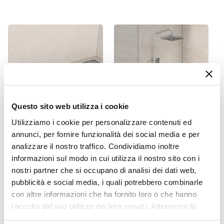
Entrata
Su lato lungo
Dimensione Entrata
50 cm
Materiale Anta
Cristallo temperato
Finitura Anta
Trasparente
Questo sito web utilizza i cookie
Anticalcare
Utilizziamo i cookie per personalizzare contenuti ed
Si
CODICE:
CNL5A
CODICE:
OTTAVIA
annunci, per fornire funzionalità dei social media e per
Spessore Anta
analizzare il nostro traffico. Condividiamo inoltre
Canalina doccia 50 cm
Colonna doccia telescopica
8 mm
cover in acciaio inox -
con presa acqua per
informazioni sul modo in cui utilizza il nostro sito con i
Materiale Profilo
Stiletto
miscelatori da incasso -
nostri partner che si occupano di analisi dei dati web,
Canada
Alluminio
pubblicità e social media, i quali potrebbero combinarle
Finitura Profilo
con altre informazioni che ha fornito loro o che hanno
€ 56,00
€ 71,00
Cromato
raccolto dal suo utilizzo dei loro servizi. Attraverso la
Colore Profilo
sezione "Mostra dettagli" è possibile gestire le proprie