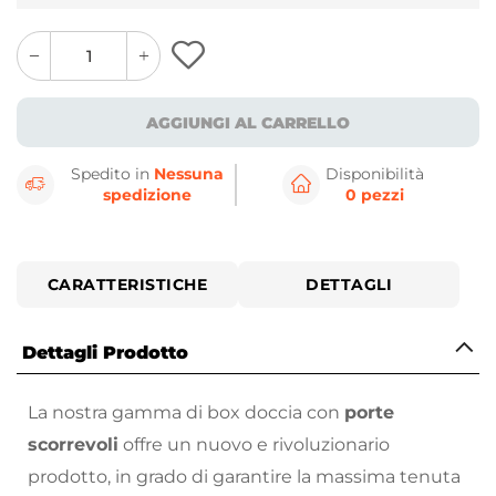
quantity
quantity
plus
minus
button
button
AGGIUNGI AL CARRELLO
Spedito in
Nessuna
Disponibilità
spedizione
0 pezzi
CARATTERISTICHE
DETTAGLI
Dettagli Prodotto
La nostra gamma di box doccia con
porte
scorrevoli
offre un nuovo e rivoluzionario
prodotto, in grado di garantire la massima tenuta