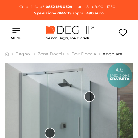
Cerchi aiuto?
0832 156 0529
| Lun - Sab: 9.00 - 17.30 |
Spedizione GRATIS
sopra i
490 euro
MENU
Bagno
Zona Doccia
Box Doccia
Angolare