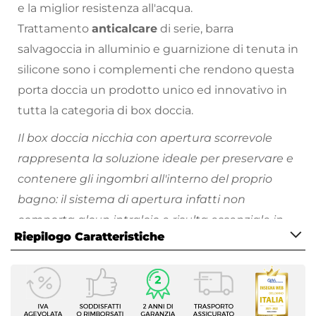
e la miglior resistenza all'acqua.
Trattamento
anticalcare
di serie, barra
salvagoccia in alluminio e guarnizione di tenuta in
silicone sono i complementi che rendono questa
porta doccia un prodotto unico ed innovativo in
tutta la categoria di box doccia.
Il box doccia nicchia con apertura scorrevole
rappresenta la soluzione ideale per preservare e
contenere gli ingombri all'interno del proprio
bagno: il sistema di apertura infatti non
comporta alcun intralcio e risulta essenziale in
Riepilogo Caratteristiche
corrispondenza di sanitari o mobili da bagno,
offrendo un sistema di apertura semplice ed
Caratteristiche
efficiente.
Serie
L'impiego di innovativi processi di lavorazione ha
Helios