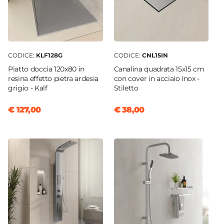
CODICE:
KLF128G
CODICE:
CNL15IN
Piatto doccia 120x80 in
Canalina quadrata 15x15 cm
resina effetto pietra ardesia
con cover in acciaio inox -
grigio - Kalf
Stiletto
€ 127,00
€ 38,00