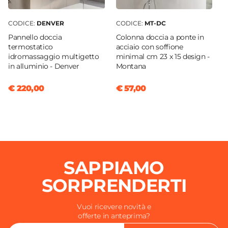
CODICE:
DENVER
CODICE:
MT-DC
Pannello doccia
Colonna doccia a ponte in
termostatico
acciaio con soffione
idromassaggio multigetto
minimal cm 23 x 15 design -
in alluminio - Denver
Montana
€ 220,00
€ 57,00
SAPPIAMO
SORPRENDERTI
Vuoi ricevere novità e
offerte in anteprima?