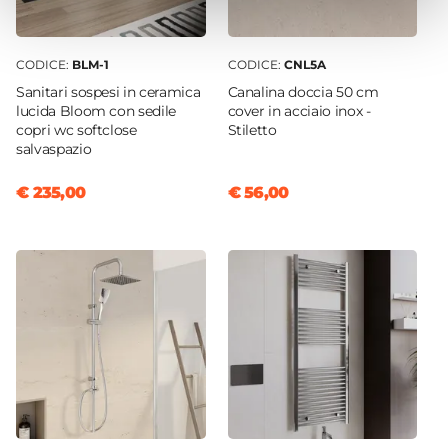
Sistema Di Apertura
Maniglia
Colore Maniglie O Pomelli
CODICE:
BLM-1
CODICE:
CNL5A
Sanitari sospesi in ceramica
Canalina doccia 50 cm
Cromo
lucida Bloom con sedile
cover in acciaio inox -
Chiusura
copri wc softclose
Stiletto
Magnetica
salvaspazio
Installazione
€ 235,00
€ 56,00
Su piatto doccia
|
Filopavimento