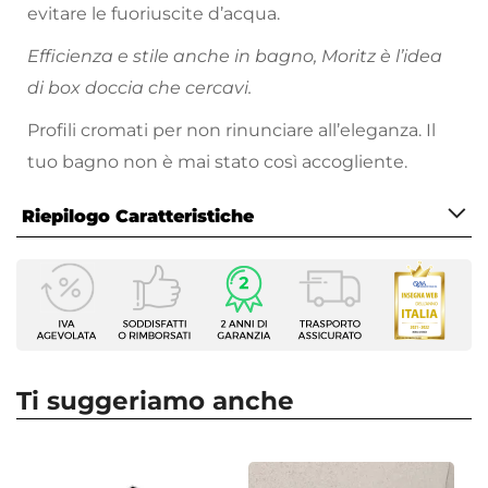
evitare le fuoriuscite d’acqua.
Efficienza e stile anche in bagno, Moritz è l’idea
di box doccia che cercavi.
Profili cromati per non rinunciare all’eleganza. Il
tuo bagno non è mai stato così accogliente.
Riepilogo Caratteristiche
Caratteristiche
Serie
Moritz
Altezza
195 cm
Ti suggeriamo anche
Apertura
Scorrevole
Dimensione