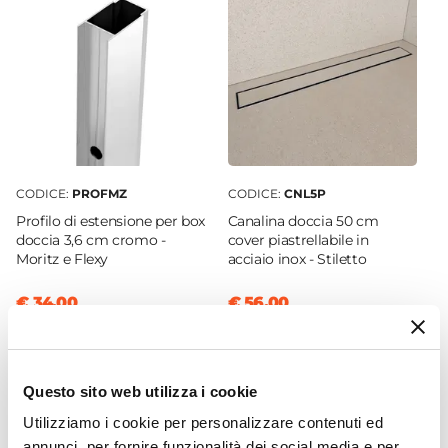
70 x 110 cm
Reversibile
Sì - (110 x 70 cm)
Regolabile
Si
Larghezza Da - A
112 cm
|
108 cm
CODICE:
PROFMZ
CODICE:
CNL5P
Profondità Da - A
Profilo di estensione per box
Canalina doccia 50 cm
68 cm
|
70 cm
doccia 3,6 cm cromo -
cover piastrellabile in
Moritz e Flexy
acciaio inox - Stiletto
Estensibile
Tramite profilo "Moritz" - € 34
€ 34,00
€ 56,00
Larghezza Massima
115,6 cm
Profondità Massima
Questo sito web utilizza i cookie
Non estensibile con profilo
Entrata
Utilizziamo i cookie per personalizzare contenuti ed
annunci, per fornire funzionalità dei social media e per