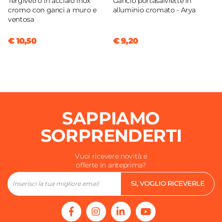
Tergivetro in acciaio inox
Gancio portasalviette in
cromo con ganci a muro e
alluminio cromato - Arya
ventosa
€ 10,50
€ 9,20
SAPPIAMO
SORPRENDERTI
Vuoi ricevere novità e
offerte in anteprima?
SI, VOGLIO RICEVERLE