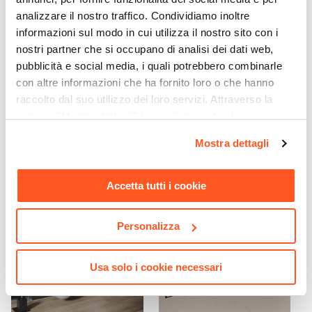
Su lato lungo
analizzare il nostro traffico. Condividiamo inoltre
Dimensione Entrata
informazioni sul modo in cui utilizza il nostro sito con i
37,5 cm
nostri partner che si occupano di analisi dei dati web,
Materiale Anta
pubblicità e social media, i quali potrebbero combinarle
Vetro temperato
con altre informazioni che ha fornito loro o che hanno
CODICE:
TAIGA
CODICE:
LGM-PC
Finitura Anta
raccolto dal suo utilizzo dei loro servizi. Attraverso la
Colonna doccia telescopica
Pannello doccia in alluminio
Trasparente
sezione "Mostra dettagli" è possibile gestire le proprie
miscelatore termostatico
cromo con deviatore e
Anticalcare
opzioni e modificare le preferenze espresse in qualsiasi
ottone cromato - Taiga
doccino - Legami
Mostra dettagli
momento. Per maggiori informazioni si invita a leggere la
Si
€ 268,00
€ 163,00
nostra
Cookie Policy
.
Spessore Anta
Accetta tutti i cookie
6 mm
Materiale Profilo
Alluminio
Personalizza
Colore Profilo
Cromo
Usa solo i cookie necessari
Sgancio Rapido
Si - Pulizia Facilitata