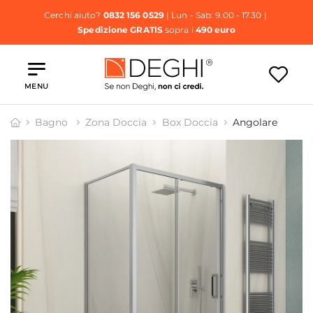
Cerchi aiuto?
0832 156 0529
| Lun - Sab: 9.00 - 17.30 |
Spedizione GRATIS
sopra i
490 euro
MENU
Bagno
Zona Doccia
Box Doccia
Angolare