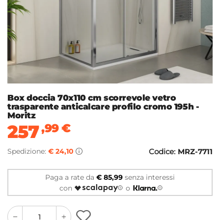
Box doccia 70x110 cm scorrevole vetro
trasparente anticalcare profilo cromo 195h -
Moritz
257
,99
€
Spedizione:
€ 24,10
Codice:
MRZ-7711
Paga a rate da
€ 85,99
senza interessi
con
o
quantity
quantity