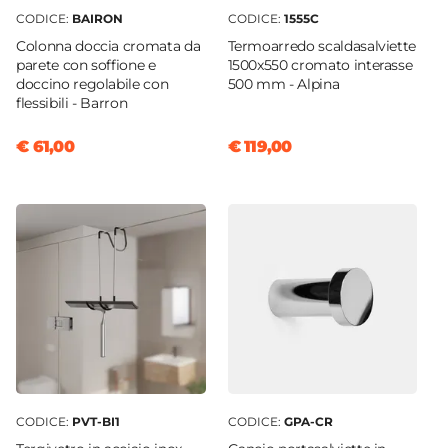
CODICE:
BAIRON
CODICE:
1555C
Colonna doccia cromata da
Termoarredo scaldasalviette
parete con soffione e
1500x550 cromato interasse
doccino regolabile con
500 mm - Alpina
flessibili - Barron
€ 61,00
€ 119,00
CODICE:
PVT-BI1
CODICE:
GPA-CR