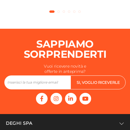
SAPPIAMO
SORPRENDERTI
Vuoi ricevere novità e
offerte in anteprima?
SI, VOGLIO RICEVERLE
DEGHI SPA