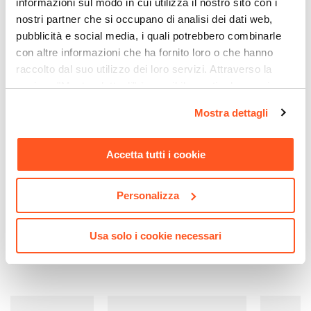
informazioni sul modo in cui utilizza il nostro sito con i
nostri partner che si occupano di analisi dei dati web,
pubblicità e social media, i quali potrebbero combinarle
con altre informazioni che ha fornito loro o che hanno
raccolto dal suo utilizzo dei loro servizi. Attraverso la
sezione "Mostra dettagli" è possibile gestire le proprie
opzioni e modificare le preferenze espresse in qualsiasi
Mostra dettagli
momento. Per maggiori informazioni si invita a leggere la
nostra
Cookie Policy
.
Accetta tutti i cookie
Personalizza
Usa solo i cookie necessari