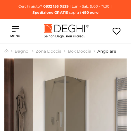
Cerchi aiuto?
0832 156 0529
| Lun - Sab: 9.00 - 17.30 |
Spedizione GRATIS
sopra i
490 euro
MENU
Bagno
Zona Doccia
Box Doccia
Angolare