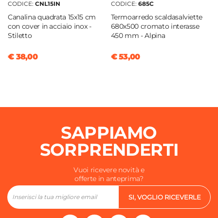
CODICE:
CNL15IN
CODICE:
685C
Canalina quadrata 15x15 cm
Termoarredo scaldasalviette
con cover in acciaio inox -
680x500 cromato interasse
Stiletto
450 mm - Alpina
€ 38,00
€ 53,00
SAPPIAMO
SORPRENDERTI
Vuoi ricevere novità e
offerte in anteprima?
SI, VOGLIO RICEVERLE