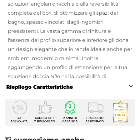
soluzioni angolari o nicchia e alla reversibilità
completa del box, di ottimizzare gli spazi del
bagno, spesso vincolati dagli ingombri
preesistenti. La vasta gamma di finiture e
l'assenza del profilo superiore e inferiore gli dona
un design elegante che lo rende ideale anche per
ambienti moderni o minimal. Inoltre,
aggiungendo un profilo di estensione per la tua
soluzione doccia
Nilo
hai la possibilità di
aggiungere alla tolleranza del box
fino a 2,5
Riepilogo Caratteristiche
cm
per poter installare il tuo box anche in spazi
Caratteristiche
fuori standard.
Serie
Problemi di spazio? Nilo, con le sue
Nilo
configurazioni più varie, esaudirà i desideri del
Altezza
tuo progettista.
195 cm