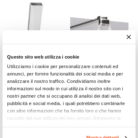
67,5 cm
Entrata
Su lato lungo
Dimensione Entrata
58 cm
Materiale Anta
Questo sito web utilizza i cookie
Vetro temperato
CODICE:
PRFLST-C
CODICE:
ARM-1GC
Finitura Anta
Utilizziamo i cookie per personalizzare contenuti ed
Profilo di estensione 2,5 cm
Braccio walk-in 100 cm
annunci, per fornire funzionalità dei social media e per
Bronzata
x 195 cromo per box doccia -
acciaio con gancio
analizzare il nostro traffico. Condividiamo inoltre
Spessore Anta
Nilo e Lost
appendino e sezione
informazioni sul modo in cui utilizza il nostro sito con i
quadrata cromo
6 mm
nostri partner che si occupano di analisi dei dati web,
Materiale Profilo
pubblicità e social media, i quali potrebbero combinarle
€ 35,00
€ 44,99
Alluminio
con altre informazioni che ha fornito loro o che hanno
Colore Profilo
raccolto dal suo utilizzo dei loro servizi. Attraverso la
Cromo
sezione "Mostra dettagli" è possibile gestire le proprie
Sistema Di Apertura
opzioni e modificare le preferenze espresse in qualsiasi
Mostra dettagli