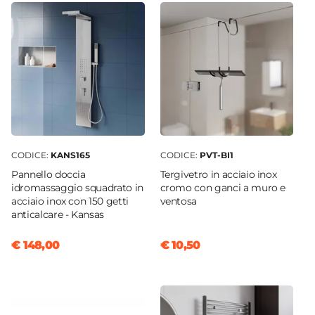
Lucido
Colore Profilo
Cromo
Sgancio Rapido
Si - Pulizia Facilitata
Sistema Di Apertura
Maniglia
Colore Maniglie O Pomelli
CODICE:
KANS165
CODICE:
PVT-BI1
Cromo
Pannello doccia
Tergivetro in acciaio inox
Installazione
idromassaggio squadrato in
cromo con ganci a muro e
Su piatto doccia
|
Filopavimento
acciaio inox con 150 getti
ventosa
anticalcare - Kansas
€ 148,00
€ 10,50