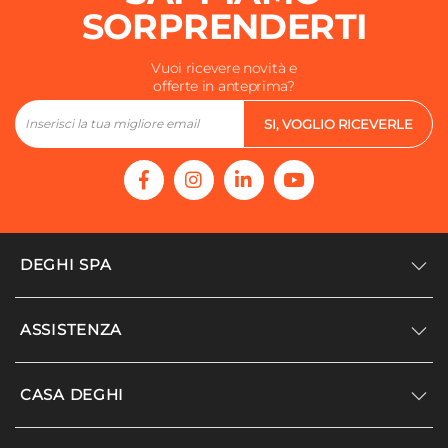
SORPRENDERTI
Vuoi ricevere novità e
offerte in anteprima?
SI, VOGLIO RICEVERLE
DEGHI SPA
Accedi/Registrati
ASSISTENZA
Noi siamo Deghi
Politica dei prezzi
Supporto
CASA DEGHI
Lavora con noi
Paga a rate
Diventa fornitore
Località disagiate