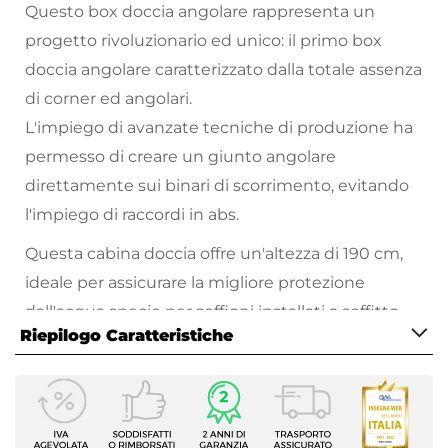
Questo box doccia angolare rappresenta un
progetto rivoluzionario ed unico: il primo box
doccia angolare caratterizzato dalla totale assenza
di corner ed angolari.
L'impiego di avanzate tecniche di produzione ha
permesso di creare un giunto angolare
direttamente sui binari di scorrimento, evitando
l'impiego di raccordi in abs.
Questa cabina doccia offre un'altezza di 190 cm,
ideale per assicurare la migliore protezione
dall'acqua specie per soffioni installati a soffitto.
Riepilogo Caratteristiche
Il sistema di scorrimento sfrutta dei roller con
doppia quota ed offre lo sgancio rapido per
Caratteristiche
facilitare la pulizia.
Serie
Ebe