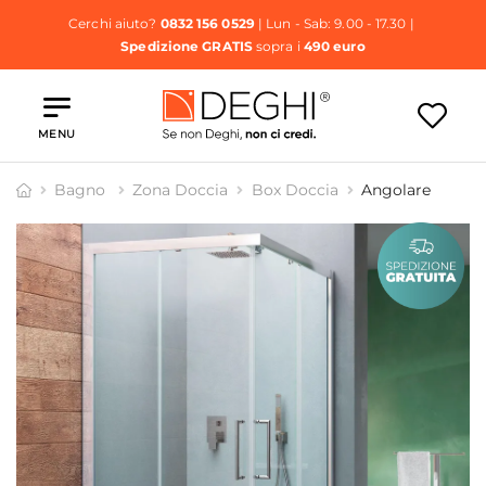
Cerchi aiuto?
0832 156 0529
| Lun - Sab: 9.00 - 17.30 |
Spedizione GRATIS
sopra i
490 euro
MENU
Bagno
Zona Doccia
Box Doccia
Angolare