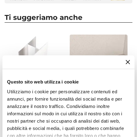
Altezza
I profili in alluminio sono dimensionati per
190 cm
Ti suggeriamo anche
assicurare una tolleranza di regolazione di circa 2,5
Apertura
cm per lato, consentendo la compensazione di
Doppio scorrevole
fuorisquadro ed adattamenti di misura.
Dimensione
90 x 120 cm
Reversibile
Sì - (120 x 90 cm)
Regolabile
Si
Questo sito web utilizza i cookie
Larghezza Da - A
Utilizziamo i cookie per personalizzare contenuti ed
120 cm
|
117,5 cm
annunci, per fornire funzionalità dei social media e per
CODICE:
HPRF1
CODICE:
CNL6A
Profondità Da - A
analizzare il nostro traffico. Condividiamo inoltre
Profilo di estensione 3,5 - 6
Canalina doccia 60 cm
90 cm
|
87,5 cm
informazioni sul modo in cui utilizza il nostro sito con i
cm per box doccia cromato
cover in acciaio inox -
nostri partner che si occupano di analisi dei dati web,
in alluminio - Ebe
Stiletto
Estensibile
pubblicità e social media, i quali potrebbero combinarle
Tramite profilo "Ebe" - € 58
€ 58,00
€ 57,00
con altre informazioni che ha fornito loro o che hanno